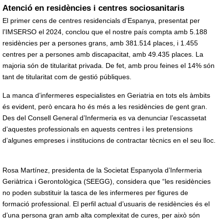
Atenció en residències i centres sociosanitaris
El primer cens de centres residencials d’Espanya, presentat per
l’IMSERSO el 2024, conclou que el nostre país compta amb 5.188
residències per a persones grans, amb 381.514 places, i 1.455
centres per a persones amb discapacitat, amb 49.435 places. La
majoria són de titularitat privada. De fet, amb prou feines el 14% són
tant de titularitat com de gestió públiques.
La manca d’infermeres especialistes en Geriatria en tots els àmbits
és evident, però encara ho és més a les residències de gent gran.
Des del Consell General d’Infermeria es va denunciar l’escassetat
d’aquestes professionals en aquests centres i les pretensions
d’algunes empreses i institucions de contractar tècnics en el seu lloc.
Rosa Martínez, presidenta de la Societat Espanyola d’Infermeria
Geriàtrica i Gerontològica (SEEGG), considera que “les residències
no poden substituir la tasca de les infermeres per figures de
formació professional. El perfil actual d’usuaris de residències és el
d’una persona gran amb alta complexitat de cures, per això són