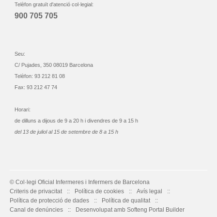
Telèfon gratuït d'atenció col·legial:
900 705 705
Seu:
C/ Pujades, 350 08019 Barcelona
Telèfon: 93 212 81 08
Fax: 93 212 47 74
Horari:
de dilluns a dijous de 9 a 20 h i divendres de 9 a 15 h
del 13 de juliol al 15 de setembre de 8 a 15 h
© Col·legi Oficial Infermeres i Infermers de Barcelona
Criteris de privacitat
Política de cookies
Avís legal
Política de protecció de dades
Política de qualitat
Canal de denúncies
Desenvolupat amb Softeng Portal Builder