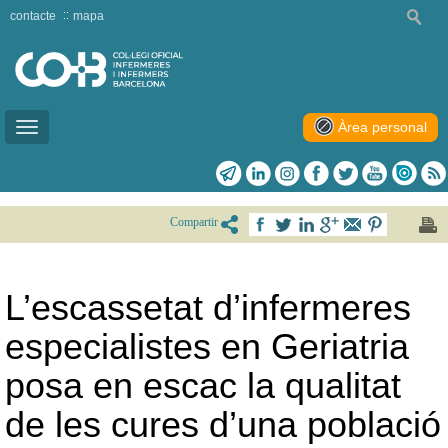
contacte
mapa
Àrea personal
Toggle
navigation
Compartir
L’escassetat d’infermeres
especialistes en Geriatria
posa en escac la qualitat
de les cures d’una població