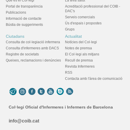
Què és el Col·legi
La teva salut
Portal de transparència
Acreditació professional del COIB -
DAC's
Publicacions
Serveis comercials
Informació de contacte
Ús d'espais i propostes
Bústia de suggeriments
Grups
Ciutadans
Actualitat
Consulta de col·legiació infermera
Notícies del Col·legi
Consulta d'infermeres amb DACS
Notes de premsa
Registre de societats
El Col·legi als mitjans
Queixes, reclamacions i denúncies
Recull de premsa
Revista Infermeres
RSS
Contacta amb l'àrea de comunicació
Col·legi Oficial d'Infermeres i Infermers de Barcelona
info@coib.cat