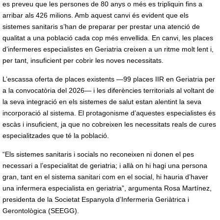
es preveu que les persones de 80 anys o més es tripliquin fins a
arribar als 426 milions. Amb aquest canvi és evident que els
sistemes sanitaris s’han de preparar per prestar una atenció de
qualitat a una població cada cop més envellida. En canvi, les places
d’infermeres especialistes en Geriatria creixen a un ritme molt lent i,
per tant, insuficient per cobrir les noves necessitats.
L’escassa oferta de places existents —99 places IIR en Geriatria per
a la convocatòria del 2026— i les diferències territorials al voltant de
la seva integració en els sistemes de salut estan alentint la seva
incorporació al sistema. El protagonisme d’aquestes especialistes és
escàs i insuficient, ja que no cobreixen les necessitats reals de cures
especialitzades que té la població.
“Els sistemes sanitaris i socials no reconeixen ni donen el pes
necessari a l’especialitat de geriatria; i allà on hi hagi una persona
gran, tant en el sistema sanitari com en el social, hi hauria d’haver
una infermera especialista en geriatria”, argumenta Rosa Martínez,
presidenta de la Societat Espanyola d’Infermeria Geriàtrica i
Gerontològica (SEEGG).