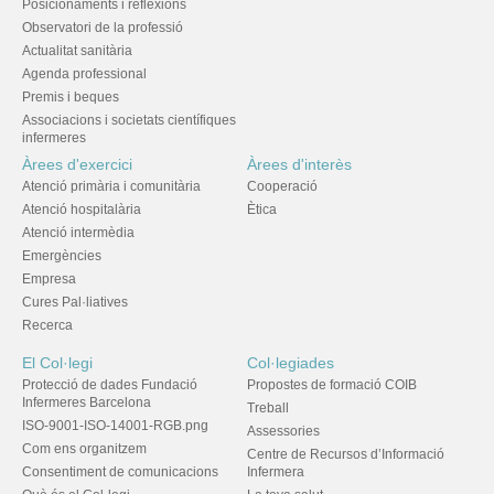
Posicionaments i reflexions
Observatori de la professió
Actualitat sanitària
Agenda professional
Premis i beques
Associacions i societats científiques
infermeres
Àrees d'exercici
Àrees d'interès
Atenció primària i comunitària
Cooperació
Atenció hospitalària
Ètica
Atenció intermèdia
Emergències
Empresa
Cures Pal·liatives
Recerca
El Col·legi
Col·legiades
Protecció de dades Fundació
Propostes de formació COIB
Infermeres Barcelona
Treball
ISO-9001-ISO-14001-RGB.png
Assessories
Com ens organitzem
Centre de Recursos d’Informació
Consentiment de comunicacions
Infermera