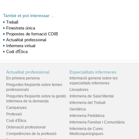
També et pot interessar ...
Treball
Finestreta única
Propostes de formació COIB
Actualitat professional
Infermera virtual
Codi d'Ètica
Actualitat professional
Especialitats infermeres
En primera persona
Informació general sobre les
especialitats infermeres
Preguntes freqüents sobre temes
professionals
Llevadores
Preguntes freqüents sobre la gestió
Infermeria de Salut Mental
infermera de la demanda
Infermeria del Treball
Campanyes
Geriàtrica
Professió
Infermeria Pediàtrica
Codi d'Ètica
Infermeria Familiar i Comunitària
Ordenació professional
Infermeria de Cures
Competències de la professió
Medicoquirúrgiques