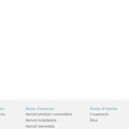
res
Àrees d'exercici
Àrees d'interès
 les
Atenció primària i comunitària
Cooperació
Atenció hospitalària
Ètica
Atenció intermèdia