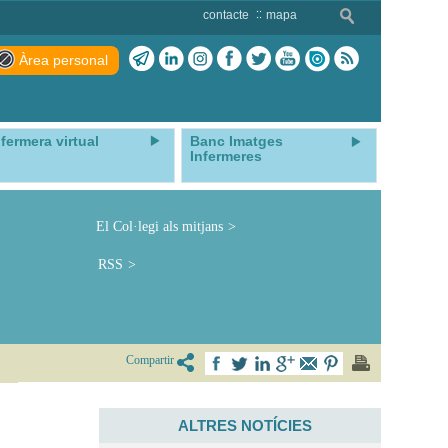
contacte
mapa
Àrea personal
nfermera virtual
Banc Imatges
Infermeres
El Col·legi als mitjans
RSS
Compartir
ALTRES NOTÍCIES