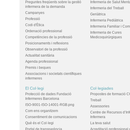
Preguntes freqüents sobre la gestió
Infermeria de Salut Ment
infermera de la demanda
Infermeria del Treball
Campanyes
Geriàtrica
Professió
Infermeria Pediàtrica
Codi d'Ètica
Infermeria Familiar i Com
Ordenació professional
Infermeria de Cures
Competències de la professió
Medicoquirúrgiques
Posicionaments i reflexions
Observatori de la professió
Actualitat sanitària
Agenda professional
Premis i beques
Associacions i societats científiques
infermeres
El Col·legi
Col·legiades
Protecció de dades Fundació
Propostes de formació C
Infermeres Barcelona
Treball
ISO-9001-ISO-14001-RGB.png
Assessories
Com ens organitzem
Centre de Recursos d’In
Consentiment de comunicacions
Infermera
Què és el Col·legi
La teva salut
Portal de transparència
Acreditació professional 