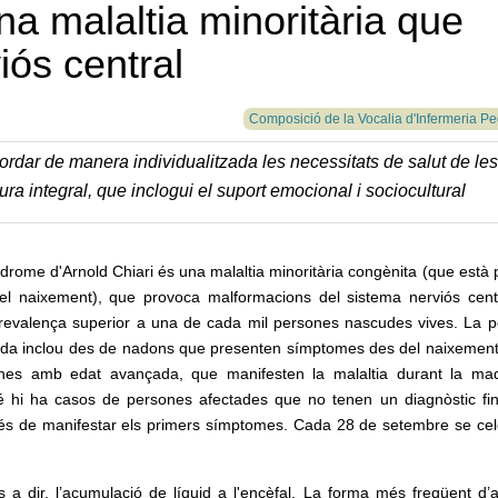
na malaltia minoritària que
iós central
Composició de la Vocalia d'Infermeria Pe
bordar de manera individualitzada les necessitats de salut de les
cura integral, que inclogui el suport emocional i sociocultural
drome d'Arnold Chiari és una malaltia minoritària congènita (que està 
el naixement), que provoca malformacions del sistema nerviós cent
revalença superior a una de cada mil persones nascudes vives. La p
ada inclou des de nadons que presenten símptomes des del naixement,
nes amb edat avançada, que manifesten la malaltia durant la ma
 hi ha casos de persones afectades que no tenen un diagnòstic fi
és de manifestar els primers símptomes. Cada 28 de setembre se cel
és a dir, l’acumulació de líquid a l'encèfal. La forma més freqüent d’