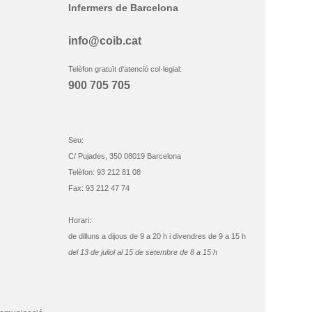
Infermers de Barcelona
info@coib.cat
Telèfon gratuït d'atenció col·legial:
900 705 705
Seu:
C/ Pujades, 350 08019 Barcelona
Telèfon: 93 212 81 08
Fax: 93 212 47 74
Horari:
de dilluns a dijous de 9 a 20 h i divendres de 9 a 15 h
del 13 de juliol al 15 de setembre de 8 a 15 h