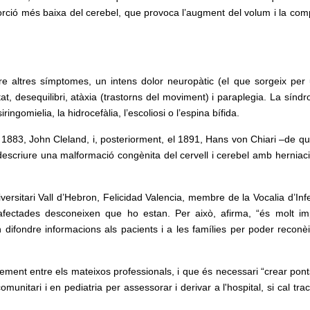
 porció més baixa del cerebel, que provoca l’augment del volum i la com
ntre altres símptomes, un intens dolor neuropàtic (el que sorgeix per
at, desequilibri, atàxia (trastorns del moviment) i paraplegia. La sínd
ingomielia, la hidrocefàlia, l’escoliosi o l’espina bífida.
y 1883, John Cleland, i, posteriorment, el 1891, Hans von Chiari –de qui
descriure una malformació congènita del cervell i cerebel amb herniaci
iversitari Vall d’Hebron, Felicidad Valencia, membre de la Vocalia d’Inf
fectades desconeixen que ho estan. Per això, afirma, “és molt im
en difondre informacions als pacients i a les famílies per poder reconèi
ement entre els mateixos professionals, i que és necessari “crear pont
omunitari i en pediatria per assessorar i derivar a l'hospital, si cal tr