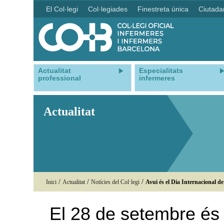
El Col·legi
Col·legiades
Finestreta única
Ciutada
Actualitat
Especialitats
professional
infermeres
Actualitat
/
/
/
Inici
Actualitat
Notícies del Col·legi
Avui és el Dia Internacional de
El 28 de setembre és 