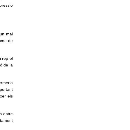
pressió
 un mal
rome de
 rep el
ó de la
ermeria
portant
xer els
s entre
actament