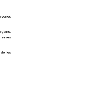
ersones
rgians,
s seves
 de les