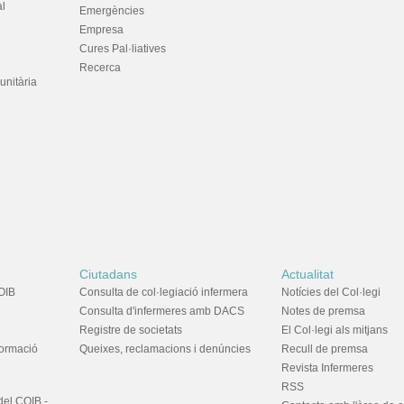
al
Emergències
Empresa
Cures Pal·liatives
Recerca
unitària
Ciutadans
Actualitat
OIB
Consulta de col·legiació infermera
Notícies del Col·legi
Consulta d'infermeres amb DACS
Notes de premsa
Registre de societats
El Col·legi als mitjans
formació
Queixes, reclamacions i denúncies
Recull de premsa
Revista Infermeres
RSS
del COIB -