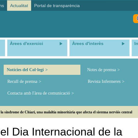
ns
Actualitat
Portal de transparència
Àrees d'exercici
Àrees d'interès
I
Notícies del Col·legi
Notes de premsa
Recull de premsa
Revista Infermeres
Contacta amb l'àrea de comunicació
 la síndrome de Chiari, una malaltia minoritària que afecta el sistema nerviós central
el Dia Internacional de la