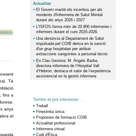
Actualitat
El Govern manté els incentius per als
residents d'Infermeria de Salut Mental
durant els anys 2026 i 2027
L'ISFOS forma més de 20.900 infermeres i
infermers durant el curs 2025-2026
diàtrica
Una denúncia al Departament de Salut
impulsada pel COIB deriva en la sanció
d'un grup hospitalari per atribuir
extraccions sanguínies a personal tècnic
En Clau Gestora: M. Àngels Barba,
directora infermera de l’Hospital Vall
d’Hebron, destaca el valor de l’experiència
present
assistencial en la gestió infermera
ral. Té
oblació
 fins a
També et pot interessar ...
duresa.
Treball
ns anys
Finestreta única
ebra el
Propostes de formació COIB
Actualitat professional
Infermera virtual
aquesta
Codi d'Ètica