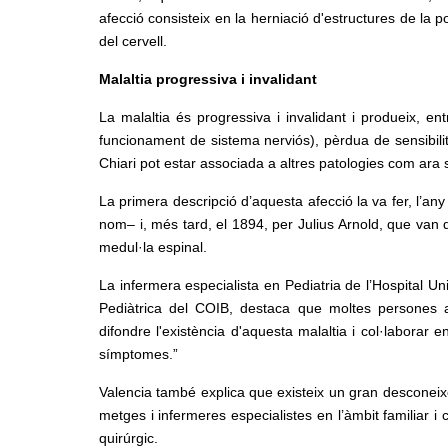
afecció consisteix en la herniació d'estructures de la
del cervell.
Malaltia progressiva i invalidant
La malaltia és progressiva i invalidant i produeix, e
funcionament de sistema nerviós), pèrdua de sensibilit
Chiari pot estar associada a altres patologies com ara sir
La primera descripció d’aquesta afecció la va fer, l’an
nom– i, més tard, el 1894, per Julius Arnold, que van 
medul·la espinal.
La infermera especialista en Pediatria de l’Hospital Un
Pediàtrica del COIB, destaca que moltes persones a
difondre l'existència d'aquesta malaltia i col·laborar 
símptomes.”
Valencia també explica que existeix un gran desconeix
metges i infermeres especialistes en l’àmbit familiar i c
quirúrgic.