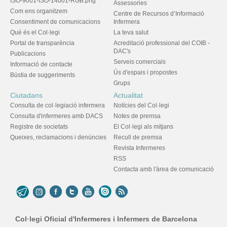
ISO-9001-ISO-14001-RGB.png
Assessories
Com ens organitzem
Centre de Recursos d’Informació
Consentiment de comunicacions
Infermera
Què és el Col·legi
La teva salut
Portal de transparència
Acreditació professional del COIB -
DAC's
Publicacions
Serveis comercials
Informació de contacte
Ús d'espais i propostes
Bústia de suggeriments
Grups
Ciutadans
Actualitat
Consulta de col·legiació infermera
Notícies del Col·legi
Consulta d'infermeres amb DACS
Notes de premsa
Registre de societats
El Col·legi als mitjans
Queixes, reclamacions i denúncies
Recull de premsa
Revista Infermeres
RSS
Contacta amb l'àrea de comunicació
Col·legi Oficial d'Infermeres i Infermers de Barcelona