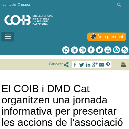
contacte
mapa
Àrea personal
Toggle
navigation
Compartir
El COIB i DMD Cat
organitzen una jornada
informativa per presentar
les accions de l’associació