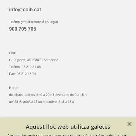
info@coib.cat
Telèfon gratuït d'atenció col·legial:
900 705 705
Seu:
C/ Pujades, 350 08019 Barcelona
Telèfon: 93 212 81 08
Fax: 93 212 47 74
Horari:
de dilluns a dijous de 9 a 20 h i divendres de 9 a 15 h
del 13 de juliol al 15 de setembre de 8 a 15 h
×
Aquest lloc web utilitza galetes
© Col·legi Oficial Infermeres i Infermers de Barcelona
Aquest lloc web utilitza galetes per millorar l'experiència de l'usuari.