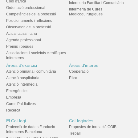
Codi d'Ètica
Infermeria Familiar i Comunitària
Ordenació professional
Infermeria de Cures
Competències de la professió
Medicoquirúrgiques
Posicionaments i reflexions
Observatori de la professió
Actualitat sanitària
Agenda professional
Premis i beques
Associacions i societats científiques
infermeres
Àrees d'exercici
Àrees d'interès
Atenció primària i comunitària
Cooperació
Atenció hospitalària
Ètica
Atenció intermèdia
Emergències
Empresa
Cures Pal·liatives
Recerca
El Col·legi
Col·legiades
Protecció de dades Fundació
Propostes de formació COIB
Infermeres Barcelona
Treball