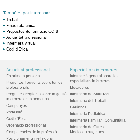
També et pot interessar ...
Treball
Finestreta única
Propostes de formació COIB
Actualitat professional
Infermera virtual
Codi d'Ètica
Actualitat professional
Especialitats infermeres
En primera persona
Informació general sobre les
especialitats infermeres
Preguntes freqüents sobre temes
professionals
Llevadores
Preguntes freqüents sobre la gestió
Infermeria de Salut Mental
infermera de la demanda
Infermeria del Treball
Campanyes
Geriàtrica
Professió
Infermeria Pediàtrica
Codi d'Ètica
Infermeria Familiar i Comunitària
Ordenació professional
Infermeria de Cures
Competències de la professió
Medicoquirúrgiques
Posicionaments i reflexions