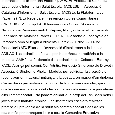
Internacional d'Infermeria Escolar (AMECE), Associació Científica
Espanyola d'Infermeria i Salut Escolar (ACEESE), l’Associació
Catalana d'Infermeria I Salut Escolar (ACISE), la Plataforma de
Pacients (PDE) Recerca en Prevenció i Cures Comunitàries
(PRECUICOM), Grup PAIDI Innovació en Cures, l'Associació
Nacional de Persones amb Epilèpsia, Aliança General de Pacients,
Federació de Malalties Rares (FEDER), l'Associació Espanyola de
Persones amb Al·lèrgia a Aliments i Làtex, AEPNAA, AEPNAA,
l'associació ATX Elkartea, l'associació d'intolerants a la lactosa,
ADILAC, l'associació d'afectats per intolerància hereditària a la
fructosa, AAIHF i la Federació d'associacions de Celíacs d'Espanya,
FACE, Aliança pel somni, ConArtritis, Fundació Síndrome de Dravet i
Associació Síndrome Phelan-Madela, per sol·licitar la creació d'un
reconeixement nacional mitjançant la posada en marxa d'un diploma
d'acreditació per instaurar la figura de la infermera escolar, garantint
que les necessitats de salut i les sanitàries dels menors siguin ateses
dins l'àmbit escolar. "No podem oblidar que prop del 19% dels nens i
joves tenen malaltia crònica. Les infermeres escolars realitzen
promoció i prevenció de la salut als centres escolars des de les
edats més primerenques i per a tota la Comunitat Educativa,