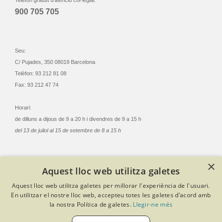
Telèfon gratuït d'atenció col·legial:
900 705 705
Seu:
C/ Pujades, 350 08019 Barcelona
Telèfon: 93 212 81 08
Fax: 93 212 47 74
Horari:
de dilluns a dijous de 9 a 20 h i divendres de 9 a 15 h
del 13 de juliol al 15 de setembre de 8 a 15 h
×
Aquest lloc web utilitza galetes
© Col·legi Oficial Infermeres i Infermers de Barcelona
Aquest lloc web utilitza galetes per millorar l'experiència de l'usuari.
Criteris de privacitat
Política de cookies
Avís legal
En utilitzar el nostre lloc web, accepteu totes les galetes d’acord amb
Política de protecció de dades
Política de qualitat
la nostra Política de galetes.
Llegir-ne més
Canal de denúncies
Desenvolupat amb Softeng Portal Builder