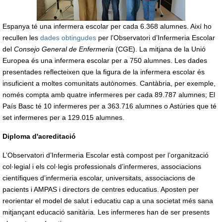
Espanya té una infermera escolar per cada 6.368 alumnes. Així ho
recullen les
dades obtingudes
per l’Observatori d’Infermeria Escolar
del
Consejo General de Enfermeria
(CGE). La mitjana de la Unió
Europea és una infermera escolar per a 750 alumnes. Les dades
presentades reflecteixen que la figura de la infermera escolar és
insuficient a moltes comunitats autònomes. Cantàbria, per exemple,
només compta amb quatre infermeres per cada 89.787 alumnes; El
País Basc té 10 infermeres per a 363.716 alumnes o Astúries que té
set infermeres per a 129.015 alumnes.
Diploma d'acreditació
L’Observatori d’Infermeria Escolar està compost per l’organització
col·legial i els col·legis professionals d’infermeres, associacions
científiques d’infermeria escolar, universitats, associacions de
pacients i AMPAS i directors de centres educatius. Aposten per
reorientar el model de salut i educatiu cap a una societat més sana
mitjançant educació sanitària. Les infermeres han de ser presents