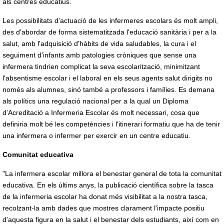
als centres educatius.
Les possibilitats d'actuació de les infermeres escolars és molt ampli,
des d'abordar de forma sistematitzada l'educació sanitària i per a la
salut, amb l'adquisició d'hàbits de vida saludables, la cura i el
seguiment d’infants amb patologies cròniques que sense una
infermera tindrien complicat la seva escolarització, minimitzant
l'absentisme escolar i el laboral en els seus agents salut dirigits no
només als alumnes, sinó també a professors i famílies. Es demana
als polítics una regulació nacional per a la qual un Diploma
d'Acreditació a Infermeria Escolar és molt necessari, cosa que
definiria molt bé les competències i l'itinerari formatiu que ha de tenir
una infermera o infermer per exercir en un centre educatiu.
Comunitat educativa
"La infermera escolar millora el benestar general de tota la comunitat
educativa. En els últims anys, la publicació científica sobre la tasca
de la infermeria escolar ha donat més visibilitat a la nostra tasca,
recolzant-la amb dades que mostres clarament l'impacte positiu
d'aquesta figura en la salut i el benestar dels estudiants, així com en