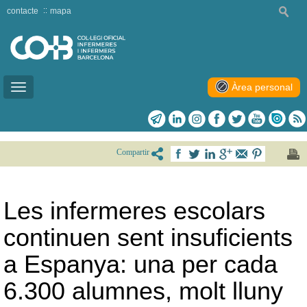
contacte
mapa
Àrea personal
Toggle
navigation
Compartir
Les infermeres escolars
continuen sent insuficients
a Espanya: una per cada
6.300 alumnes, molt lluny