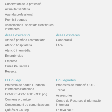
Observatori de la professió
Actualitat sanitària
Agenda professional
Premis i beques
Associacions i societats científiques
infermeres
Àrees d'exercici
Àrees d'interès
Atenció primària i comunitària
Cooperació
Atenció hospitalària
Ètica
Atenció intermèdia
Emergències
Empresa
Cures Pal·liatives
Recerca
El Col·legi
Col·legiades
Protecció de dades Fundació
Propostes de formació COIB
Infermeres Barcelona
Treball
ISO-9001-ISO-14001-RGB.png
Assessories
Com ens organitzem
Centre de Recursos d’Informació
Consentiment de comunicacions
Infermera
Què és el Col·legi
La teva salut