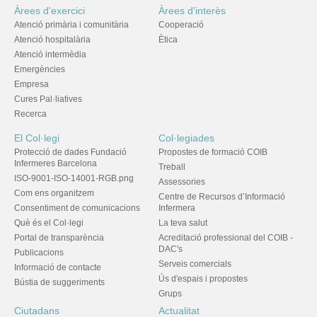
Àrees d'exercici
Àrees d'interès
Atenció primària i comunitària
Cooperació
Atenció hospitalària
Ètica
Atenció intermèdia
Emergències
Empresa
Cures Pal·liatives
Recerca
El Col·legi
Col·legiades
Protecció de dades Fundació
Propostes de formació COIB
Infermeres Barcelona
Treball
ISO-9001-ISO-14001-RGB.png
Assessories
Com ens organitzem
Centre de Recursos d’Informació
Consentiment de comunicacions
Infermera
Què és el Col·legi
La teva salut
Portal de transparència
Acreditació professional del COIB -
DAC's
Publicacions
Serveis comercials
Informació de contacte
Ús d'espais i propostes
Bústia de suggeriments
Grups
Ciutadans
Actualitat