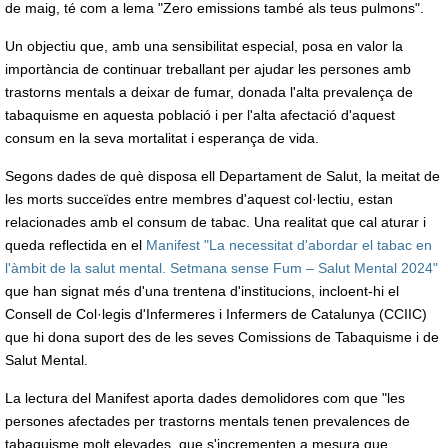
de maig, té com a lema "Zero emissions també als teus pulmons".
Un objectiu que, amb una sensibilitat especial, posa en valor la
importància de continuar treballant per ajudar les persones amb
trastorns mentals a deixar de fumar, donada l'alta prevalença de
tabaquisme en aquesta població i per l'alta afectació d'aquest
consum en la seva mortalitat i esperança de vida.
Segons dades de què disposa ell Departament de Salut, la meitat de
les morts succeïdes entre membres d'aquest col·lectiu, estan
relacionades amb el consum de tabac. Una realitat que cal aturar i
queda reflectida en el
Manifest "La necessitat d'abordar el tabac en
l'àmbit de la salut mental. Setmana sense Fum – Salut Mental 2024"
que han signat més d'una trentena d'institucions, incloent-hi el
Consell de Col·legis d'Infermeres i Infermers de Catalunya (CCIIC)
que hi dona suport des de les seves Comissions de Tabaquisme i de
Salut Mental.
La lectura del Manifest aporta dades demolidores com que "les
persones afectades per trastorns mentals tenen prevalences de
tabaquisme molt elevades, que s'incrementen a mesura que