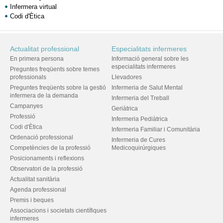
Infermera virtual
Codi d'Ètica
Actualitat professional
Especialitats infermeres
En primera persona
Informació general sobre les
especialitats infermeres
Preguntes freqüents sobre temes
professionals
Llevadores
Preguntes freqüents sobre la gestió
Infermeria de Salut Mental
infermera de la demanda
Infermeria del Treball
Campanyes
Geriàtrica
Professió
Infermeria Pediàtrica
Codi d'Ètica
Infermeria Familiar i Comunitària
Ordenació professional
Infermeria de Cures
Competències de la professió
Medicoquirúrgiques
Posicionaments i reflexions
Observatori de la professió
Actualitat sanitària
Agenda professional
Premis i beques
Associacions i societats científiques
infermeres