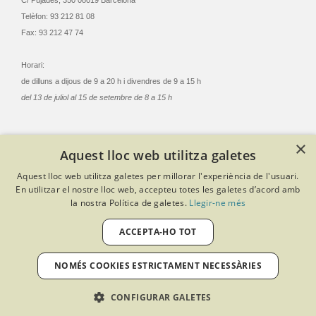
C/ Pujades, 350 08019 Barcelona
Telèfon: 93 212 81 08
Fax: 93 212 47 74
Horari:
de dilluns a dijous de 9 a 20 h i divendres de 9 a 15 h
del 13 de juliol al 15 de setembre de 8 a 15 h
×
Aquest lloc web utilitza galetes
© Col·legi Oficial Infermeres i Infermers de Barcelona
Aquest lloc web utilitza galetes per millorar l'experiència de l'usuari.
Criteris de privacitat
Política de cookies
Avís legal
En utilitzar el nostre lloc web, accepteu totes les galetes d’acord amb
Política de protecció de dades
Política de qualitat
la nostra Política de galetes.
Llegir-ne més
Canal de denúncies
Desenvolupat amb Softeng Portal Builder
ACCEPTA-HO TOT
NOMÉS COOKIES ESTRICTAMENT NECESSÀRIES
CONFIGURAR GALETES