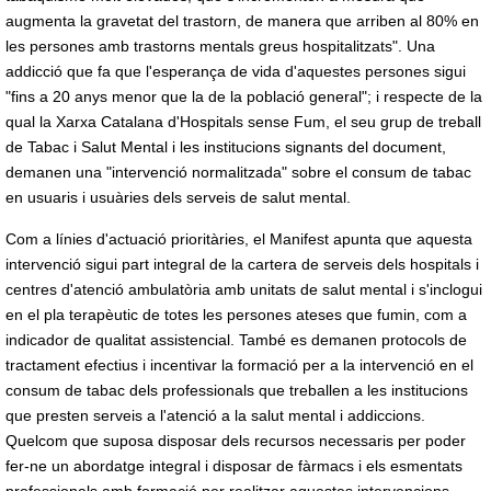
augmenta la gravetat del trastorn, de manera que arriben al 80% en
les persones amb trastorns mentals greus hospitalitzats". Una
addicció que fa que l'esperança de vida d'aquestes persones sigui
"fins a 20 anys menor que la de la població general"; i respecte de la
qual la Xarxa Catalana d'Hospitals sense Fum, el seu grup de treball
de Tabac i Salut Mental i les institucions signants del document,
demanen una "intervenció normalitzada" sobre el consum de tabac
en usuaris i usuàries dels serveis de salut mental.
Com a línies d'actuació prioritàries, el Manifest apunta que aquesta
intervenció sigui part integral de la cartera de serveis dels hospitals i
centres d'atenció ambulatòria amb unitats de salut mental i s'inclogui
en el pla terapèutic de totes les persones ateses que fumin, com a
indicador de qualitat assistencial. També es demanen protocols de
tractament efectius i incentivar la formació per a la intervenció en el
consum de tabac dels professionals que treballen a les institucions
que presten serveis a l'atenció a la salut mental i addiccions.
Quelcom que suposa disposar dels recursos necessaris per poder
fer-ne un abordatge integral i disposar de fàrmacs i els esmentats