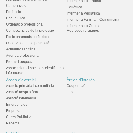
Infermeria del Treball
Campanyes
Geriàtrica
Professió
Infermeria Pediàtrica
Codi d'Ètica
Infermeria Familiar i Comunitària
Ordenació professional
Infermeria de Cures
Competències de la professió
Medicoquirúrgiques
Posicionaments i reflexions
Observatori de la professió
Actualitat sanitària
Agenda professional
Premis i beques
Associacions i societats científiques
infermeres
Àrees d'exercici
Àrees d'interès
Atenció primària i comunitària
Cooperació
Atenció hospitalària
Ètica
Atenció intermèdia
Emergències
Empresa
Cures Pal·liatives
Recerca