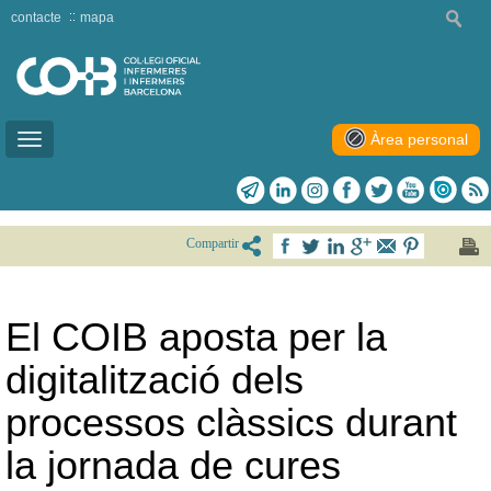
contacte
mapa
Àrea personal
Toggle
navigation
Compartir
El COIB aposta per la
digitalització dels
processos clàssics durant
la jornada de cures