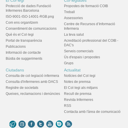
El Col·legi
Col·legiades
Protecció de dades Fundació
Propostes de formació COIB
Infermeres Barcelona
Treball
ISO-9001-ISO-14001-RGB.png
Assessories
Com ens organitzem
Centre de Recursos d’Informació
Consentiment de comunicacions
Infermera
Què és el Col·legi
La teva salut
Portal de transparència
Acreditació professional del COIB -
DAC's
Publicacions
Serveis comercials
Informació de contacte
Ús d'espais i propostes
Bústia de suggeriments
Grups
Ciutadans
Actualitat
Consulta de col·legiació infermera
Notícies del Col·legi
Consulta d'infermeres amb DACS
Notes de premsa
Registre de societats
El Col·legi als mitjans
Queixes, reclamacions i denúncies
Recull de premsa
Revista Infermeres
RSS
Contacta amb l'àrea de comunicació