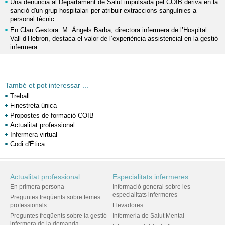
Una denúncia al Departament de Salut impulsada pel COIB deriva en la
sanció d'un grup hospitalari per atribuir extraccions sanguínies a
personal tècnic
En Clau Gestora: M. Àngels Barba, directora infermera de l’Hospital
Vall d’Hebron, destaca el valor de l’experiència assistencial en la gestió
infermera
També et pot interessar ...
Treball
Finestreta única
Propostes de formació COIB
Actualitat professional
Infermera virtual
Codi d'Ètica
Actualitat professional
Especialitats infermeres
En primera persona
Informació general sobre les
especialitats infermeres
Preguntes freqüents sobre temes
professionals
Llevadores
Preguntes freqüents sobre la gestió
Infermeria de Salut Mental
infermera de la demanda