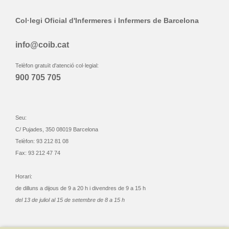
Col·legi Oficial d'Infermeres i Infermers de Barcelona
info@coib.cat
Telèfon gratuït d'atenció col·legial:
900 705 705
Seu:
C/ Pujades, 350 08019 Barcelona
Telèfon: 93 212 81 08
Fax: 93 212 47 74
Horari:
de dilluns a dijous de 9 a 20 h i divendres de 9 a 15 h
del 13 de juliol al 15 de setembre de 8 a 15 h