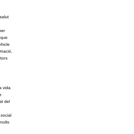
salut
per
 que
ehicle
rmació,
stors
a vida.
e
at del
 social
molts