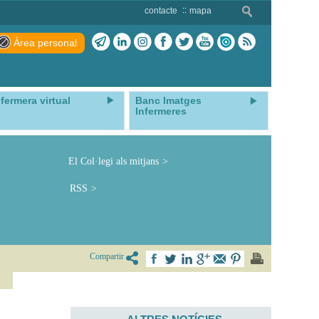
contacte
mapa
Àrea personal
nfermera virtual
Banc Imatges
Infermeres
El Col·legi als mitjans
RSS
Compartir