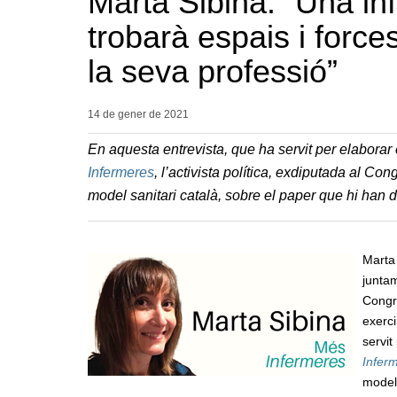
Marta Sibina: “Una in
trobarà espais i force
la seva professió”
14 de gener de
2021
En aquesta entrevista, que ha servit per elaborar e
Infermeres
, l’activista política, exdiputada al Co
model sanitari català, sobre el paper que hi han d
Marta 
juntam
Congr
exerci
servit
Infer
model 