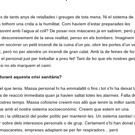
s de tants anys de retallades i greuges de tota mena. Ni el sistema de 
a tothom una crida a la humilitat. Com havíem d’estar preparades les
ovint amb l’aigua al coll? De posar-nos màscares ja en sabíem, però 
u desconeixement de la seva realitat, penso en els bombers. Imaginem
m socórrer un petit incendi de la cuina d’un pis, obrir les portes d’un v
nt, però no per atendre un incendi de gran calat. Amb la de feines de fo
 el personal just per treballar a preu fet! Tant de bo que els nostres ge
 si no els marquem el camí.
urant aquesta crisi sanitària?
el que tenia. Massa personal hi ha emmalaltit o fins i tot s’hi ha deixat l
ta de reacció immediata quan ja havien saltat totes les alarmes. Falta d
stres temps. Massa cofoisme creient-nos allò que tenim la millor sanit
que amb el nostre sistema socioeconòmic. Creiem que estem en una
 la utilització del poder polític per mantenir-les. Un sistema sanitari i
r sobre dels interessos personals o de grup. Certament s’hi han donat 
 mascaretes, empreses adaptant-se per fer respiradors... però