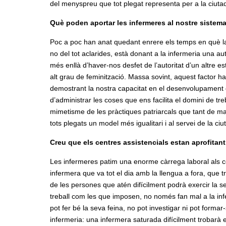
del menyspreu que tot plegat representa per a la ciutad
Què poden aportar les infermeres al nostre sistema
Poc a poc han anat quedant enrere els temps en què la 
no del tot aclarides, està donant a la infermeria una au
més enllà d’haver-nos desfet de l’autoritat d’un altre e
alt grau de feminització. Massa sovint, aquest factor 
demostrant la nostra capacitat en el desenvolupament 
d’administrar les coses que ens facilita el domini de tr
mimetisme de les pràctiques patriarcals que tant de ma
tots plegats un model més igualitari i al servei de la ciu
Creu que els centres assistencials estan aprofitant
Les infermeres patim una enorme càrrega laboral als cen
infermera que va tot el dia amb la llengua a fora, que t
de les persones que atén difícilment podrà exercir la 
treball com les que imposen, no només fan mal a la inf
pot fer bé la seva feina, no pot investigar ni pot form
infermeria: una infermera saturada difícilment trobarà e