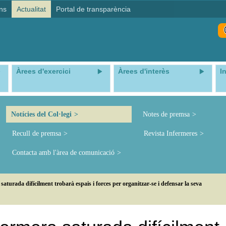
ns
Actualitat
Portal de transparència
Àrees d'exercici
Àrees d'interès
I
Notícies del Col·legi
Notes de premsa
Recull de premsa
Revista Infermeres
Contacta amb l'àrea de comunicació
turada difícilment trobarà espais i forces per organitzar-se i defensar la seva