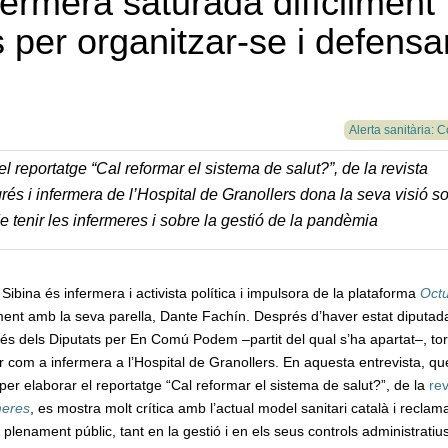
fermera saturada difícilment
s per organitzar-se i defensa
Alerta sanitària: 
l reportatge “Cal reformar el sistema de salut?”, de la revista
ngrés i infermera de l’Hospital de Granollers dona la seva visió s
e tenir les infermeres i sobre la gestió de la pandèmia
Sibina és infermera i activista política i impulsora de la plataforma
Oct
ent amb la seva parella, Dante Fachín. Després d’haver estat diputada
és dels Diputats per En Comú Podem –partit del qual s’ha apartat–, to
r com a infermera a l’Hospital de Granollers. En aquesta entrevista, qu
 per elaborar el reportatge “Cal reformar el sistema de salut?”, de la
rev
meres
, es mostra molt crítica amb l’actual model sanitari català i reclam
plenament públic, tant en la gestió i en els seus controls administrati