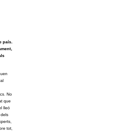
e país.
çament,
als
quen
al
ics. No
at que
l lleó
 dels
xperts,
re tot,