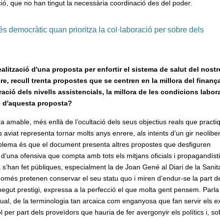
, que no han tingut la necessària coordinació des del poder.
és democràtic quan prioritza la col·laboració per sobre dels
alització d'una proposta per enfortir el sistema de salut del nostr
e, recull trenta propostes que se centren en la millora del finan
ció dels nivells assistencials, la millora de les condicions labor
té d'aquesta proposta?
 amable, més enllà de l’ocultació dels seus objectius reals que practi
aviat representa tornar molts anys enrere, als intents d’un gir neoliber
oblema és que el document presenta altres propostes que desfiguren
d’una ofensiva que compta amb tots els mitjans oficials i propagandíst
s’han fet públiques, especialment la de Joan Gené al Diari de la Sanit
 només pretenen conservar el seu statu quo i miren d’endur-se la part de
ut prestigi, expressa a la perfecció el que molta gent pensem. Parla
tual, de la terminologia tan arcaica com enganyosa que fan servir els e
l per part dels proveïdors que hauria de fer avergonyir els polítics i, sob