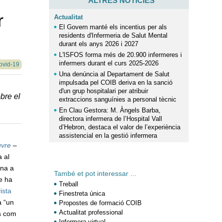
ALTRES NOTÍCIES
r
Actualitat
El Govern manté els incentius per als
residents d'Infermeria de Salut Mental
durant els anys 2026 i 2027
L'ISFOS forma més de 20.900 infermeres i
infermers durant el curs 2025-2026
Covid-19
Una denúncia al Departament de Salut
impulsada pel COIB deriva en la sanció
d'un grup hospitalari per atribuir
obre el
extraccions sanguínies a personal tècnic
En Clau Gestora: M. Àngels Barba,
directora infermera de l’Hospital Vall
d’Hebron, destaca el valor de l’experiència
assistencial en la gestió infermera
uvre
–
 al
rna a
També et pot interessar ...
e ha
Treball
ista
Finestreta única
a “un
Propostes de formació COIB
Actualitat professional
us com
Infermera virtual