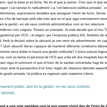
mí, que la base ja és bona. No és el que jo penso. Crec que el que e
guir i cal canviar-lo radicalment. La “col·laboració pública-privada”, c
ón eufemismes, expressions amables que amaguen l’ànim de lucre. Sense
 no s’ha de barrejar amb ella més que en el que sigui estrictament nece
 la gestió i en els seus controls administratius com en les relacions
es millores com vulgueu. Posem un exemple. Ja està decidit que el nou T
 gestionat per l’ICS, i el segon, per l’empresa pública IAS. Ambdós de l
al. Amb la decisió sobre la ubicació ja van venir els advertiments: en ca
què? Quin absurd! Seran capaços de mantenir diferents condicions labora
c, mentre sens dubte hi haurà una gestió unificada? L’única solució lògic
rsa, com es temia el personal de l’ICS que volia els dos hospitals ben l
atutari sigui el súmmum ni que el futur de la sanitat concertada hagi de s
actuar amb la perspectiva d’un futur règim de relacions laborals específ
 gestió privada i la pública es regeixen pels mateixos criteris.
ment públic, tant en la gestió i en els seus controls
 laborals
ont a una crisi sanitària com la que estem vivint des de l'inici de l