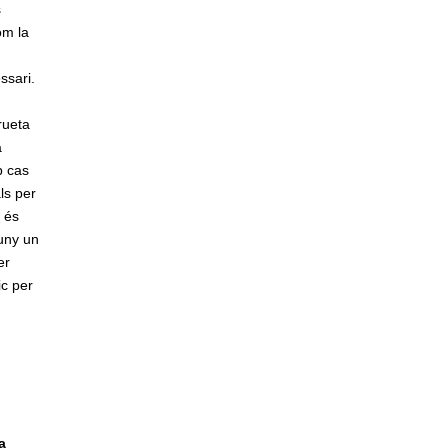
s
om la
ssari.
rueta
a
p cas
ls per
a és
luny un
er
ic per
a