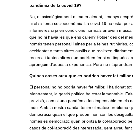
pandèmia de la covid-19?
No, ni psicològicament ni materialment, i menys despré
ni el sistema socioeconòmic. La covid-19 ha estat per 
infermeres si ja en condicions normals anàvem massa s
què no hi havia les que ens calien? Potser des del me
només tenen personal i eines per a feines rutinàries, co
accidentat o tants altres auxilis que realitzen diàriame
recerca i tantes altres que podríem fer si no tinguéssim
aprenguin d’aquesta experiència. Però no n’aprendran
Quines coses creu que es podrien haver fet millor d
El personal no ho podria haver fet millor. I ha donat tot 
Mentrestant, la gestió política ha estat lamentable. Fal
previsió, com si una pandèmia fos impensable en els no
món. Amb la nostra sanitat tenim el mateix problema 
democràcia quan el que predominen són les desigualtats i
només és democràtic quan prioritza la col·laboració pe
casos de col·laboració desinteressada, gent arreu fent