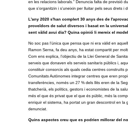
en les relacions laborals.” Denuncia falta de previsió du
que s’organitzin i s’uneixin per lluitar pels seus drets i 
L'any 2020 s'han complert 30 anys des de l'aprovac
proveïdors de salut diversos i basat en la universa
sent vàlid avui dia? Quina opinió li mereix el mode
No soc pas l’única que pensa que ni era vàlid en aquel
Ramon Serna, fa deu anys, ha estat compartit per molta
Com ens explica, l’objectiu de la Llei General de Sanita
serveis que donaven els serveis sanitaris públics i, aqu
constituir consorcis als quals cedia centres construïts 
Comunitats Autònomes integrar centres que eren propie
transferències, només un 27 % dels llits eren de la Se
thatcherià, els polítics, gestors i economistes de la 
més el que és privat que el que és públic, més la comp
enriquir el sistema, ha portat un gran descontrol en l
denunciat.
Quins aspectes creu que es podrien millorar del no