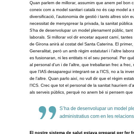
Quan parlem de millorar, assumim que anem pel bon ca
coneix com a model sanitari català no és cap model a se
diversificació, l’autonomia de gestió i tants altres s
necessitat de menysprear la privada, la sanitat pública
S’ha de desenvolupar un model plenament públic, tant en
laborals. Si millorar vol dir encetar aquest camí, tant
de Girona anirà al costat del Santa Caterina. El primer,
Generalitat, però un amb règim estatutari i l’altre labor
es fusionaran, ni les entitats ni el seu personal. Per 
al personal d’un i de l’altre, que treballaran frec a fre
que l’IAS desaparegui integrant-se a l’ICS, no a la inve
de l’altre. Quan parlo així, no vull dir que el règim est
l’ICS. Crec que tot el personal de la sanitat hauríem d’
als serveis públics, perquè no anem bé si pensem que la
S’ha de desenvolupar un model plena
administratius com en les relacions
El nostre sistema de salut estava preparat per fer fr