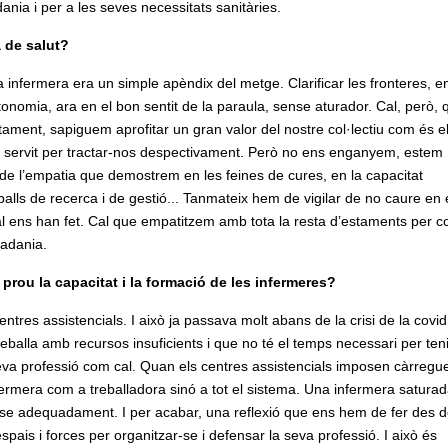
ania i per a les seves necessitats sanitàries.
 de salut?
infermera era un simple apèndix del metge. Clarificar les fronteres, e
tonomia, ara en el bon sentit de la paraula, sense aturador. Cal, però, 
stament, sapiguem aprofitar un gran valor del nostre col·lectiu com és e
ha servit per tractar-nos despectivament. Però no ens enganyem, estem
de l’empatia que demostrem en les feines de cures, en la capacitat
eballs de recerca i de gestió... Tanmateix hem de vigilar de no caure en 
l ens han fet. Cal que empatitzem amb tota la resta d’estaments per co
tadania.
 prou la capacitat i la formació de les infermeres?
tres assistencials. I això ja passava molt abans de la crisi de la covi
reballa amb recursos insuficients i que no té el temps necessari per ten
seva professió com cal. Quan els centres assistencials imposen càrregu
ermera com a treballadora sinó a tot el sistema. Una infermera satura
ar-se adequadament. I per acabar, una reflexió que ens hem de fer des d
spais i forces per organitzar-se i defensar la seva professió. I això és