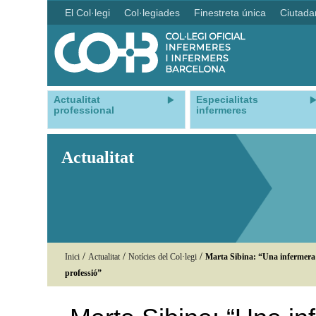
El Col·legi
Col·legiades
Finestreta única
Ciutada
Actualitat
Especialitats
professional
infermeres
Actualitat
/
/
/
Inici
Actualitat
Notícies del Col·legi
Marta Sibina: “Una infermera sa
professió”