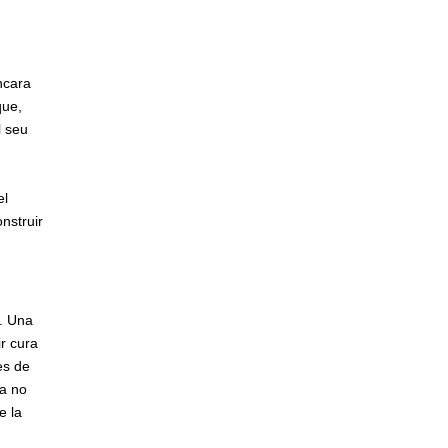
ncara
que,
l seu
el
nstruir
d. Una
ir cura
es de
da no
e la