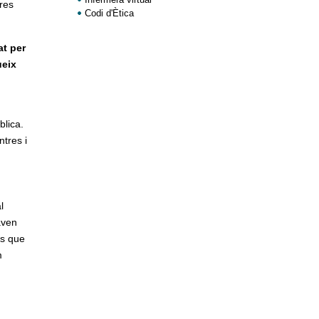
eres
Codi d'Ètica
at per
ueix
blica.
ntres i
l
aven
és que
m