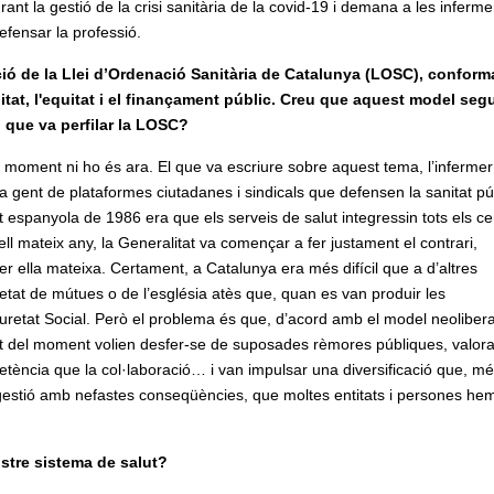
rant la gestió de la crisi sanitària de la covid-19 i demana a les inferm
defensar la professió.
ió de la Llei d’Ordenació Sanitària de Catalunya (LOSC), conform
litat, l'equitat i el finançament públic. Creu que aquest model seg
l que va perfilar la LOSC?
l moment ni ho és ara. El que va escriure sobre aquest tema, l’infermer
 gent de plataformes ciutadanes i sindicals que defensen la sanitat pú
t espanyola de 1986 era que els serveis de salut integressin tots els ce
ell mateix any, la Generalitat va començar a fer justament el contrari,
per ella mateixa. Certament, a Catalunya era més difícil que a d’altres
tat de mútues o de l’església atès que, quan es van produir les
guretat Social. Però el problema és que, d’acord amb el model neolibera
salut del moment volien desfer-se de suposades rèmores públiques, valor
etència que la col·laboració… i van impulsar una diversificació que, m
a gestió amb nefastes conseqüències, que moltes entitats i persones he
stre sistema de salut?