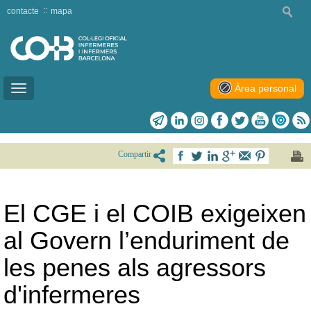
contacte
mapa
Àrea personal
Toggle
navigation
Compartir
El CGE i el COIB exigeixen
al Govern l’enduriment de
les penes als agressors
d'infermeres