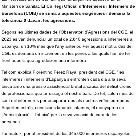
Ministeri de Sanitat.
El Col·legi Oficial d’Infermeres i Infermers de
Barcelona (COIB) se suma a aquestes exigències i demana la
tolerància 0 davant les agressions.
Segons les últimes dades de l’Observatori d’Agressions del CGE, el
2023 es van denunciar un total de 2.840 agressions a infermeres a
Espanya, un 10% més que l’any anterior. Per aquest motiu, des del
CGE es demana un increment en les penes a les quals han de fer
front aquells que agredeixen una infermera.
Tal com explica Florentino Pérez Raya, president del CGE, “les
infermeres i infermers d’Espanya s’enfronten cada dia a la seva
tasca amb una pressió assistencial brutal a causa del dèficit crònic
de professionals que arrossega el nostre país. De fet, calen més de
cent mil infermeres per equiparar-nos als nostres veïns europeus.
Suporten estrès, condicions laborals infames, el menyspreu de
l’Administració... Tot això per la seva vocació de cura de les
persones”.
Tanmateix, per al president de les 345.000 infermeres espanyoles,