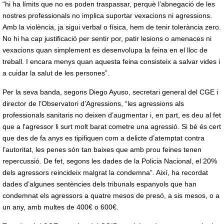
“hi ha límits que no es poden traspassar, perquè l’abnegació de les
nostres professionals no implica suportar vexacions ni agressions.
Amb la violència, ja sigui verbal o física, hem de tenir tolerància zero.
No hi ha cap justificació per sentir por, patir lesions o amenaces ni
vexacions quan simplement es desenvolupa la feina en el lloc de
treball. I encara menys quan aquesta feina consisteix a salvar vides i
a cuidar la salut de les persones”.
Per la seva banda, segons Diego Ayuso, secretari general del CGE i
director de l’Observatori d’Agressions, “les agressions als
professionals sanitaris no deixen d’augmentar i, en part, es deu al fet
que a l'agressor li surt molt barat cometre una agressió. Si bé és cert
que des de fa anys es tipifiquen com a delicte d’atemptat contra
l’autoritat, les penes són tan baixes que amb prou feines tenen
repercussió. De fet, segons les dades de la Policia Nacional, el 20%
dels agressors reincideix malgrat la condemna”. Així, ha recordat
dades d’algunes sentències dels tribunals espanyols que han
condemnat els agressors a quatre mesos de presó, a sis mesos, o a
un any, amb multes de 400€ o 600€.