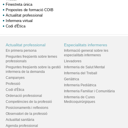
Finestreta única
Propostes de formació COIB
Actualitat professional
Infermera virtual
Codi d'Ètica
Actualitat professional
Especialitats infermeres
En primera persona
Informació general sobre les
especialitats infermeres
Preguntes freqüents sobre temes
professionals
Llevadores
Preguntes freqüents sobre la gestió
Infermeria de Salut Mental
infermera de la demanda
Infermeria del Treball
Campanyes
Geriàtrica
Professió
Infermeria Pediàtrica
Codi d'Ètica
Infermeria Familiar i Comunitària
Ordenació professional
Infermeria de Cures
Competències de la professió
Medicoquirúrgiques
Posicionaments i reflexions
Observatori de la professió
Actualitat sanitària
Agenda professional