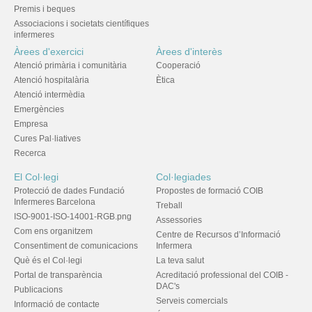
Premis i beques
Associacions i societats científiques
infermeres
Àrees d'exercici
Àrees d'interès
Atenció primària i comunitària
Cooperació
Atenció hospitalària
Ètica
Atenció intermèdia
Emergències
Empresa
Cures Pal·liatives
Recerca
El Col·legi
Col·legiades
Protecció de dades Fundació
Propostes de formació COIB
Infermeres Barcelona
Treball
ISO-9001-ISO-14001-RGB.png
Assessories
Com ens organitzem
Centre de Recursos d’Informació
Consentiment de comunicacions
Infermera
Què és el Col·legi
La teva salut
Portal de transparència
Acreditació professional del COIB -
DAC's
Publicacions
Serveis comercials
Informació de contacte