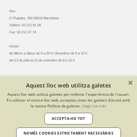
Seu:
C/ Pujades, 350 08019 Barcelona
Telèfon: 93 212 81 08
Fax: 93 212 47 74
Horari:
de dilluns a dijous de 9 a 20 h i divendres de 9 a 15 h
del 13 de juliol al 15 de setembre de 8 a 15 h
×
Aquest lloc web utilitza galetes
© Col·legi Oficial Infermeres i Infermers de Barcelona
Aquest lloc web utilitza galetes per millorar l'experiència de l'usuari.
Criteris de privacitat
Política de cookies
Avís legal
En utilitzar el nostre lloc web, accepteu totes les galetes d’acord amb
Política de protecció de dades
Política de qualitat
la nostra Política de galetes.
Llegir-ne més
Canal de denúncies
Desenvolupat amb Softeng Portal Builder
ACCEPTA-HO TOT
NOMÉS COOKIES ESTRICTAMENT NECESSÀRIES