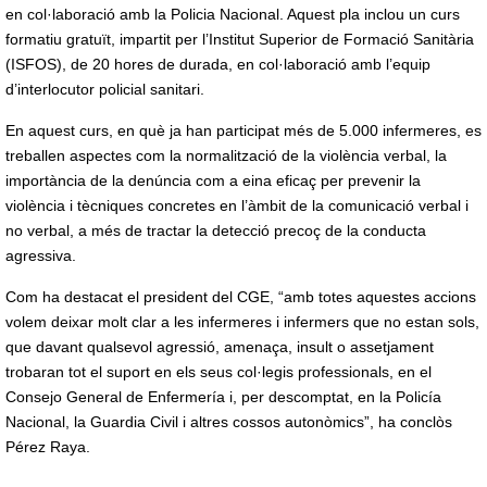
en col·laboració amb la Policia Nacional. Aquest pla inclou un curs
formatiu gratuït, impartit per l’Institut Superior de Formació Sanitària
(ISFOS), de 20 hores de durada, en col·laboració amb l’equip
d’interlocutor policial sanitari.
En aquest curs, en què ja han participat més de 5.000 infermeres, es
treballen aspectes com la normalització de la violència verbal, la
importància de la denúncia com a eina eficaç per prevenir la
violència i tècniques concretes en l’àmbit de la comunicació verbal i
no verbal, a més de tractar la detecció precoç de la conducta
agressiva.
Com ha destacat el president del CGE, “amb totes aquestes accions
volem deixar molt clar a les infermeres i infermers que no estan sols,
que davant qualsevol agressió, amenaça, insult o assetjament
trobaran tot el suport en els seus col·legis professionals, en el
Consejo General de Enfermería i, per descomptat, en la Policía
Nacional, la Guardia Civil i altres cossos autonòmics”, ha conclòs
Pérez Raya.