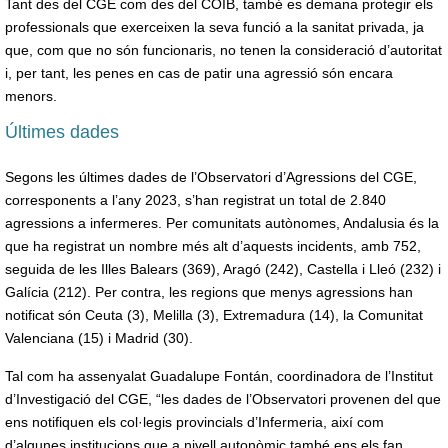
Tant des del CGE com des del COIB, també es demana protegir els
professionals que exerceixen la seva funció a la sanitat privada, ja
que, com que no són funcionaris, no tenen la consideració d’autoritat
i, per tant, les penes en cas de patir una agressió són encara
menors.
Últimes dades
Segons les últimes dades de l’Observatori d’Agressions del CGE,
corresponents a l’any 2023, s’han registrat un total de 2.840
agressions a infermeres. Per comunitats autònomes, Andalusia és la
que ha registrat un nombre més alt d’aquests incidents, amb 752,
seguida de les Illes Balears (369), Aragó (242), Castella i Lleó (232) i
Galícia (212). Per contra, les regions que menys agressions han
notificat són Ceuta (3), Melilla (3), Extremadura (14), la Comunitat
Valenciana (15) i Madrid (30).
Tal com ha assenyalat Guadalupe Fontán, coordinadora de l’Institut
d’Investigació del CGE, “les dades de l’Observatori provenen del que
ens notifiquen els col·legis provincials d’Infermeria, així com
d’algunes institucions que a nivell autonòmic també ens els fan