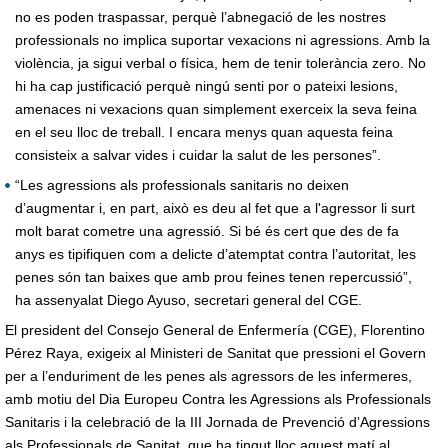
no es poden traspassar, perquè l’abnegació de les nostres
professionals no implica suportar vexacions ni agressions. Amb la
violència, ja sigui verbal o física, hem de tenir tolerància zero. No
hi ha cap justificació perquè ningú senti por o pateixi lesions,
amenaces ni vexacions quan simplement exerceix la seva feina
en el seu lloc de treball. I encara menys quan aquesta feina
consisteix a salvar vides i cuidar la salut de les persones”.
“Les agressions als professionals sanitaris no deixen
d’augmentar i, en part, això es deu al fet que a l'agressor li surt
molt barat cometre una agressió. Si bé és cert que des de fa
anys es tipifiquen com a delicte d’atemptat contra l’autoritat, les
penes són tan baixes que amb prou feines tenen repercussió”,
ha assenyalat Diego Ayuso, secretari general del CGE.
El president del Consejo General de Enfermería (CGE), Florentino
Pérez Raya, exigeix al Ministeri de Sanitat que pressioni el Govern
per a l’enduriment de les penes als agressors de les infermeres,
amb motiu del Dia Europeu Contra les Agressions als Professionals
Sanitaris i la celebració de la III Jornada de Prevenció d’Agressions
als Professionals de Sanitat, que ha tingut lloc aquest matí al