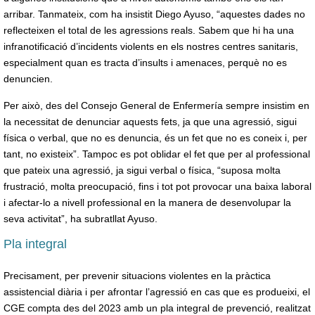
arribar. Tanmateix, com ha insistit Diego Ayuso, “aquestes dades no
reflecteixen el total de les agressions reals. Sabem que hi ha una
infranotificació d’incidents violents en els nostres centres sanitaris,
especialment quan es tracta d’insults i amenaces, perquè no es
denuncien.
Per això, des del Consejo General de Enfermería sempre insistim en
la necessitat de denunciar aquests fets, ja que una agressió, sigui
física o verbal, que no es denuncia, és un fet que no es coneix i, per
tant, no existeix”. Tampoc es pot oblidar el fet que per al professional
que pateix una agressió, ja sigui verbal o física, “suposa molta
frustració, molta preocupació, fins i tot pot provocar una baixa laboral
i afectar-lo a nivell professional en la manera de desenvolupar la
seva activitat”, ha subratllat Ayuso.
Pla integral
Precisament, per prevenir situacions violentes en la pràctica
assistencial diària i per afrontar l’agressió en cas que es produeixi, el
CGE compta des del 2023 amb un pla integral de prevenció, realitzat