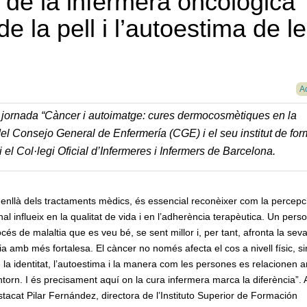
 de la infermera oncològica
de la pell i l’autoestima de l
Ac
III jornada “Càncer i autoimatge: cures dermocosmètiques en la
el Consejo General de Enfermería (CGE) i el seu institut de fo
l Col·legi Oficial d’Infermeres i Infermers de Barcelona.
enllà dels tractaments mèdics, és essencial reconèixer com la percepc
al influeix en la qualitat de vida i en l’adherència terapèutica. Un pers
cés de malaltia que es veu bé, se sent millor i, per tant, afronta la sev
ia amb més fortalesa. El càncer no només afecta el cos a nivell físic, s
la identitat, l’autoestima i la manera com les persones es relacionen 
torn. I és precisament aquí on la cura infermera marca la diferència”. 
tacat Pilar Fernández, directora de l’Instituto Superior de Formación