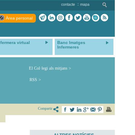
contacte
mapa
Àrea personal
nfermera virtual
Banc Imatges
Infermeres
El Col·legi als mitjans
RSS
Compartir