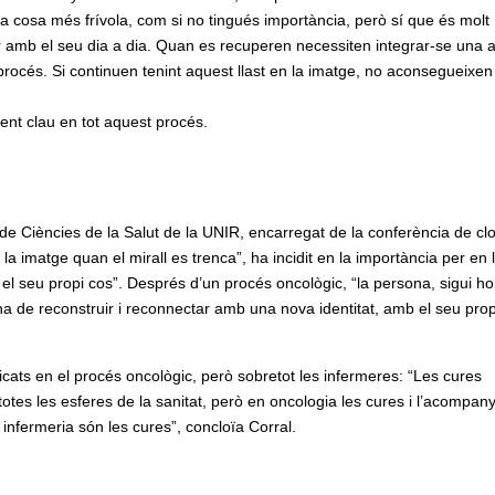
 cosa més frívola, com si no tingués importància, però sí que és molt
 amb el seu dia a dia. Quan es recuperen necessiten integrar-se una a
procés. Si continuen tenint aquest llast en la imatge, no aconsegueixen
ent clau en tot aquest procés.
 de Ciències de la Salut de la UNIR, encarregat de la conferència de c
a imatge quan el mirall es trenca”, ha incidit en la importància per en 
l seu propi cos”. Després d’un procés oncològic, “la persona, sigui h
a de reconstruir i reconnectar amb una nova identitat, amb el seu propi
licats en el procés oncològic, però sobretot les infermeres: “Les cures
totes les esferes de la sanitat, però en oncologia les cures i l’acompa
 infermeria són les cures”, concloïa Corral.