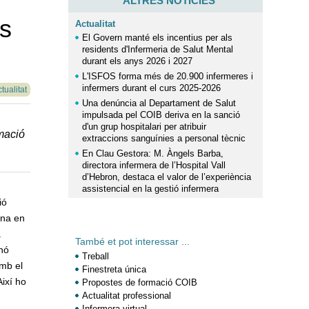
ALTRES NOTÍCIES
es
Actualitat
El Govern manté els incentius per als
residents d'Infermeria de Salut Mental
durant els anys 2026 i 2027
L'ISFOS forma més de 20.900 infermeres i
infermers durant el curs 2025-2026
tualitat
Una denúncia al Departament de Salut
impulsada pel COIB deriva en la sanció
d'un grup hospitalari per atribuir
rmació
extraccions sanguínies a personal tècnic
En Clau Gestora: M. Àngels Barba,
directora infermera de l’Hospital Vall
d’Hebron, destaca el valor de l’experiència
assistencial en la gestió infermera
ió
ona en
a
També et pot interessar ...
inó
Treball
amb el
Finestreta única
Així ho
Propostes de formació COIB
Actualitat professional
Infermera virtual