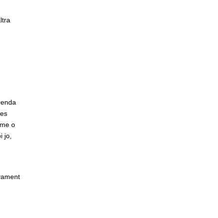
ltra
loenda
les
ome o
 jo,
nyament