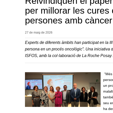
Reivindiquen el paper
per millorar les cures 
persones amb càncer
27 de maig de
2026
Experts de diferents àmbits han participat en la 
persona en un procés oncològic”. Una iniciativa d
ISFOS, amb la col·laboració de La Roche Posay i e
“Més 
person
un pro
malalt
també 
seu en
ha des