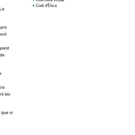
Codi d'Ètica
 La
mpre
però
quest
 de
e
tra
it les
 que si