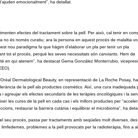
t’ajuden emocionalment”, ha detallat.
enten efectes del tractament sobre la pell. Per això, cal tenir en com
ja no és només curatiu; ara la persona en aquest procés de malaltia vol
aquest nou paradigma fa que hàgim d'elaborar un pla per tenir un pla
urant tot el procés, perquè les seves necessitats són canviants. Hem de
 que té en qui atenem”, ha destacat Gema González Monterrubio, vicepres
EEO).
 L’Oréal Dermatological Beauty, en representació de La Roche Posay, ha
lerància de la pell als productes cosmètics. Així, una cura inadequada 
ia i agreujar els efectes secundaris de les teràpies oncològiques i la sens
xer les cures de la pell en cada cas i els millors productes per “acceler
ccions, restaurar la barrera cutània i equilibrar el microbioma”, ha detal
 del seu procés, passa per tractaments amb seqüeles molt diverses, des
 limfedemes, problemes a la pell provocats per la radioteràpia, fins a a