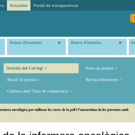
ns
Actualitat
Portal de transparència
Àrees d'exercici
Àrees d'interès
I
Notícies del Col·legi
Notes de premsa
Recull de premsa
Revista Infermeres
Contacta amb l'àrea de comunicació
ermera oncològica per millorar les cures de la pell i l’autoestima de les persones amb