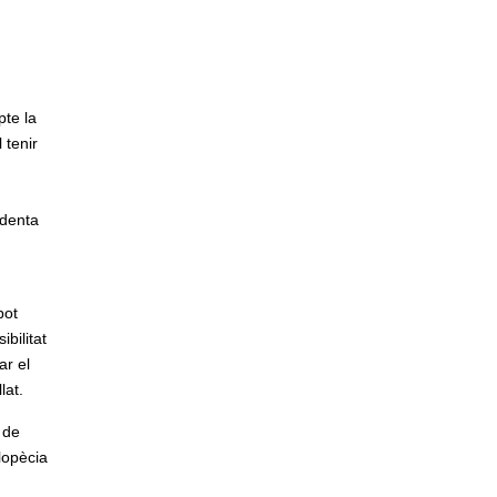
pte la
 tenir
identa
pot
ibilitat
ar el
lat.
 de
lopècia