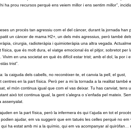
i ha prou recursos perquè ens veiem millor i ens sentim millor”, incidia
eses un procés tan agressiu com el del càncer, durant la jornada han 
patit un càncer de mama H2+, un dels més agressius, però també del
eràpia, cirurgia, radioteràpia i quimioteràpia una altra vegada. Actualm
 física, que és molt dura, el viatge emocional és el pitjor, sobretot per l
 Vivim en una societat en què és difícil estar trist; amb el dol, la por i e
às trist”.
 la caiguda dels cabells, no reconèixer-te, et canvia la pell, el gust,
t centres en la part física. Però per a mi la tornada a la realitat també 
t, el món continua igual que com el vas deixar. Tu has canviat, tens 
ant això tot continua igual, la gent s’alegra o s’enfada pel mateix. Se
a assenyalat.
juden en la part física, però la infermera és qui t’ajuda en tot el procé
podien ajudar, em va suggerir que em tatués les celles perquè no em 
és qui ha estat amb mi a la químio, qui em va acompanyar al quiròfan…