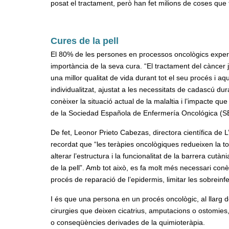
posat el tractament, però han fet milions de coses que 
Cures de la pell
El 80% de les persones en processos oncològics experim
importància de la seva cura. “El tractament del càncer 
una millor qualitat de vida durant tot el seu procés i 
individualitzat, ajustat a les necessitats de cadascú d
conèixer la situació actual de la malaltia i l’impacte
de la Sociedad Española de Enfermería Oncológica (S
De fet, Leonor Prieto Cabezas, directora científica de
recordat que “les teràpies oncològiques redueixen la to
alterar l’estructura i la funcionalitat de la barrera cutàn
de la pell”. Amb tot això, es fa molt més necessari conèi
procés de reparació de l’epidermis, limitar les sobreinfe
I és que una persona en un procés oncològic, al llarg
cirurgies que deixen cicatrius, amputacions o ostomies,
o conseqüències derivades de la quimioteràpia.