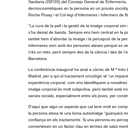
Sanitaria (ISFOS) del Consejo General de Enfermería, e
dermocosmètiques en la persona en un procés oncològic
Roche Posay i el Col·legi d’Infermeres i Infermers de 
“La cura de la pell i la gestió de la imatge corporal 
s’ha deixat de banda. Sempre ens hem centrat en la par
també hem d’abordar la imatge i la percepció de la per
infermeres som amb les persones ateses perquè es vegi
n’és un més, però sempre des de la ciència i des de l’e
Barcelona.
La conferència inaugural ha anat a càrrec de M.ª Inés 
Madrid, per a qui el tractament oncològic té “un impacte
experiència corporal, com ens identifiquem a nosaltres
imatge corporal és molt subjectiva, però també està mol
xarxes socials, especialment entre els joves, per constru
D’aquí que sigui un aspecte que cal tenir molt en compt
la persona atesa té una bona autoimatge “guanyarà més
confiança en els tractaments. Si una persona es percep
converteixen en un factor clau en termes de salut ment