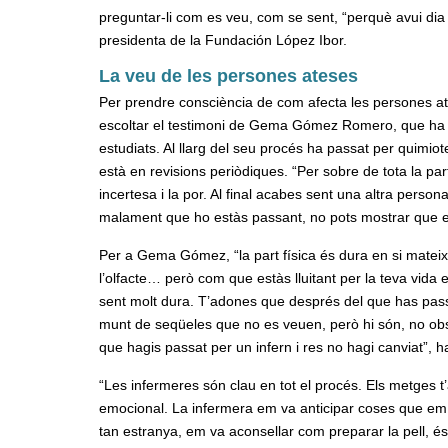
preguntar-li com es veu, com se sent, “perquè avui dia h
presidenta de la Fundación López Ibor.
La veu de les persones ateses
Per prendre consciència de com afecta les persones at
escoltar el testimoni de Gema Gómez Romero, que ha 
estudiats. Al llarg del seu procés ha passat per quimiot
està en revisions periòdiques. “Per sobre de tota la part
incertesa i la por. Al final acabes sent una altra persona.
malament que ho estàs passant, no pots mostrar que est
Per a Gema Gómez, “la part física és dura en si mateixa:
l’olfacte… però com que estàs lluitant per la teva vida e
sent molt dura. T’adones que després del que has passa
munt de seqüeles que no es veuen, però hi són, no obst
que hagis passat per un infern i res no hagi canviat”, h
“Les infermeres són clau en tot el procés. Els metges t’a
emocional. La infermera em va anticipar coses que em 
tan estranya, em va aconsellar com preparar la pell, 