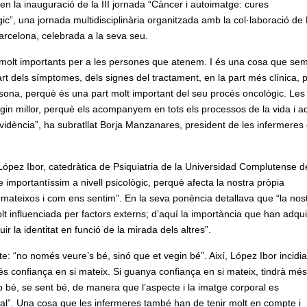
n la inauguració de la III jornada “Càncer i autoimatge: cures
”, una jornada multidisciplinària organitzada amb la col·laboració de
Barcelona, celebrada a la seva seu.
són molt importants per a les persones que atenem. I és una cosa que se
t dels símptomes, dels signes del tractament, en la part més clínica, 
sona, perquè és una part molt important del seu procés oncològic. Les
n millor, perquè els acompanyem en tots els processos de la vida i a
vidència”, ha subratllat Borja Manzanares, president de les infermeres
López Ibor, catedràtica de Psiquiatria de la Universidad Complutense d
 importantíssim a nivell psicològic, perquè afecta la nostra pròpia
 mateixos i com ens sentim”. En la seva ponència detallava que “la nos
t influenciada per factors externs; d’aquí la importància que han adquir
ir la identitat en funció de la mirada dels altres”.
e: “no només veure’s bé, sinó que et vegin bé”. Així, López Ibor incidia
 confiança en si mateix. Si guanya confiança en si mateix, tindrà més
 bé, se sent bé, de manera que l’aspecte i la imatge corporal es
al”. Una cosa que les infermeres també han de tenir molt en compte i