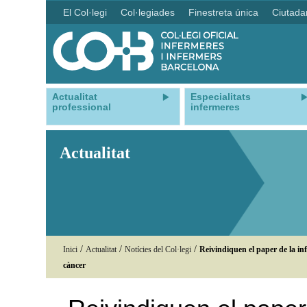
El Col·legi
Col·legiades
Finestreta única
Ciutada
Actualitat
Especialitats
professional
infermeres
Actualitat
/
/
/
Inici
Actualitat
Notícies del Col·legi
Reivindiquen el paper de la inf
càncer