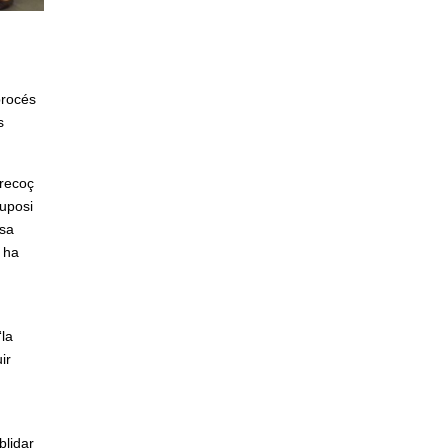
procés
s
precoç
suposi
esa
, ha
“la
ir
blidar