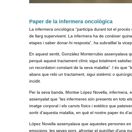
Paper de la infermera oncològica
La infermera oncològica “participa durant tot el procés
de llarg supervivent. La infermera ha de conèixer quin
etapes i saber donar-hi resposta”, ha subratllat la vic
En aquest sentit, González Monterrubio assenyalava qu
perquè aquest tractament clínic sigui totalment satisfact
un recordatori constant de la seva malaltia”. I és que “le
abans que rebi un tractament, sigui sistèmic o quirúrgic
incidit.
Per la seva banda, Montse López Novella, infermera, e
assenyalat que “les infermeres són presents en tots els
imatge corporal i els canvis físics i estètics que pate
sortir d’aquesta malaltia, en què el nostre paper és 
López Novella assenyalava que aquestes persones en u
emocions, les seves pors, afrontar el quiròfan d’una ma