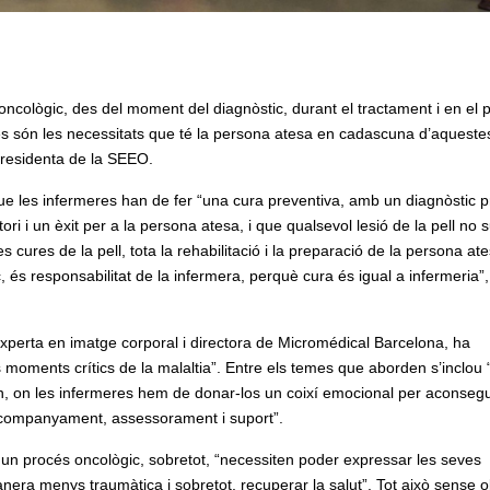
 oncològic, des del moment del diagnòstic, durant el tractament i en el 
es són les necessitats que té la persona atesa en cadascuna d’aqueste
epresidenta de la SEEO.
e les infermeres han de fer “una cura preventiva, amb un diagnòstic 
ori i un èxit per a la persona atesa, i que qualsevol lesió de la pell no 
s cures de la pell, tota la rehabilitació i la preparació de la persona at
, és responsabilitat de la infermera, perquè cura és igual a infermeria”
xperta en imatge corporal i directora de Micromédical Barcelona, ha
 moments crítics de la malaltia”. Entre els temes que aborden s’inclou 
ixen, on les infermeres hem de donar-los un coixí emocional per aconsegu
d’acompanyament, assessorament i suport”.
n procés oncològic, sobretot, “necessiten poder expressar les seves
nera menys traumàtica i sobretot, recuperar la salut”. Tot això sense o