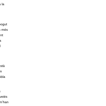
 la
pogut
s més
ent
a
l
està
un
mbla
s
veiés
 m’han