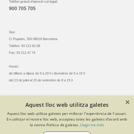
Telèfon gratuït d'atenció col·legial:
900 705 705
Seu:
C/ Pujades, 350 08019 Barcelona
Telèfon: 93 212 81 08
Fax: 93 212 47 74
Horari:
de dilluns a dijous de 9 a 20 h i divendres de 9 a 15 h
del 13 de juliol al 15 de setembre de 8 a 15 h
×
Aquest lloc web utilitza galetes
© Col·legi Oficial Infermeres i Infermers de Barcelona
Aquest lloc web utilitza galetes per millorar l'experiència de l'usuari.
Criteris de privacitat
Política de cookies
Avís legal
En utilitzar el nostre lloc web, accepteu totes les galetes d’acord amb
Política de protecció de dades
Política de qualitat
la nostra Política de galetes.
Llegir-ne més
Canal de denúncies
Desenvolupat amb Softeng Portal Builder