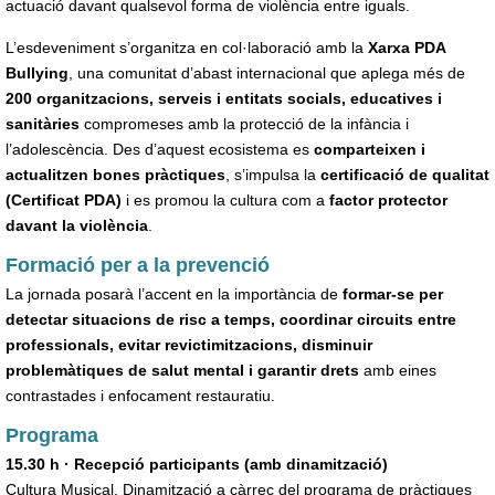
actuació davant qualsevol forma de violència entre iguals.
L’esdeveniment s’organitza en col·laboració amb la
Xarxa PDA
Bullying
, una comunitat d’abast internacional que aplega més de
200 organitzacions, serveis i entitats socials, educatives i
sanitàries
compromeses amb la protecció de la infància i
l’adolescència. Des d’aquest ecosistema es
comparteixen i
actualitzen bones pràctiques
, s’impulsa la
certificació de qualitat
(Certificat PDA)
i es promou la cultura com a
factor protector
davant la violència
.
Formació per a la prevenció
La jornada posarà l’accent en la importància de
formar-se per
detectar situacions de risc a temps, coordinar circuits entre
professionals, evitar revictimitzacions, disminuir
problemàtiques de salut mental i garantir drets
amb eines
contrastades i enfocament restauratiu.
Programa
15.30 h · Recepció participants (amb dinamització)
Cultura Musical. Dinamització a càrrec del programa de pràctiques