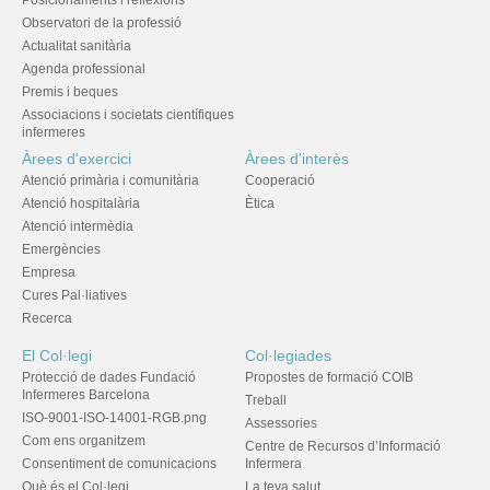
Observatori de la professió
Actualitat sanitària
Agenda professional
Premis i beques
Associacions i societats científiques
infermeres
Àrees d'exercici
Àrees d'interès
Atenció primària i comunitària
Cooperació
Atenció hospitalària
Ètica
Atenció intermèdia
Emergències
Empresa
Cures Pal·liatives
Recerca
El Col·legi
Col·legiades
Protecció de dades Fundació
Propostes de formació COIB
Infermeres Barcelona
Treball
ISO-9001-ISO-14001-RGB.png
Assessories
Com ens organitzem
Centre de Recursos d’Informació
Consentiment de comunicacions
Infermera
Què és el Col·legi
La teva salut