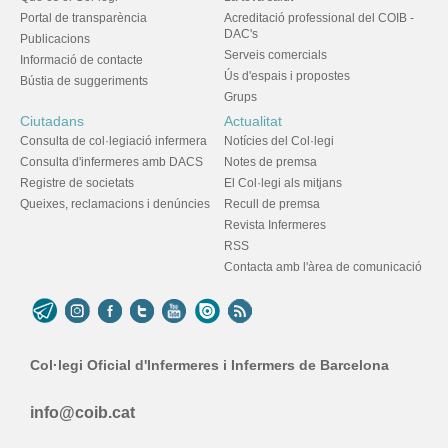
Portal de transparència
Acreditació professional del COIB -
DAC's
Publicacions
Serveis comercials
Informació de contacte
Ús d'espais i propostes
Bústia de suggeriments
Grups
Ciutadans
Actualitat
Consulta de col·legiació infermera
Notícies del Col·legi
Consulta d'infermeres amb DACS
Notes de premsa
Registre de societats
El Col·legi als mitjans
Queixes, reclamacions i denúncies
Recull de premsa
Revista Infermeres
RSS
Contacta amb l'àrea de comunicació
Col·legi Oficial d'Infermeres i Infermers de Barcelona
info@coib.cat