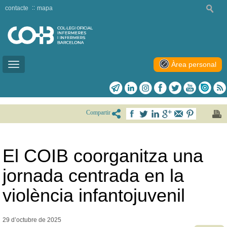
contacte
mapa
Àrea personal
Toggle
navigation
Compartir
El COIB coorganitza una
jornada centrada en la
violència infantojuvenil
29 d’octubre de
2025