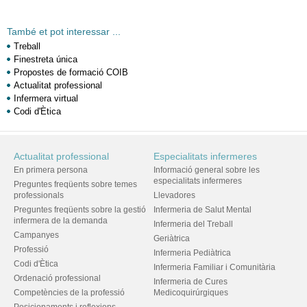
També et pot interessar ...
Treball
Finestreta única
Propostes de formació COIB
Actualitat professional
Infermera virtual
Codi d'Ètica
Actualitat professional
Especialitats infermeres
En primera persona
Informació general sobre les
especialitats infermeres
Preguntes freqüents sobre temes
professionals
Llevadores
Preguntes freqüents sobre la gestió
Infermeria de Salut Mental
infermera de la demanda
Infermeria del Treball
Campanyes
Geriàtrica
Professió
Infermeria Pediàtrica
Codi d'Ètica
Infermeria Familiar i Comunitària
Ordenació professional
Infermeria de Cures
Competències de la professió
Medicoquirúrgiques
Posicionaments i reflexions