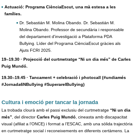
Actuació: Programa CiènciaEscut, una mà estesa a les
famílies.
Dr. Sebastián M. Molina Obando. Dr. Sebastián M.
Molina Obando. Professor de secundària i responsable
del departament d'investigació a Plataforma PDA
Bullying. Líder del Programa CiènciaEscut gràcies als
Ajuts FCRI 2025.
19–19.30 · Projecció del curtmetratge “Ni un dia més” de Carles
Puig Mundó.
19.30–19.45 · Tancament + celebració i photocall (#undiamés
#Jornada6NBullying #SuperarelBullying)
Cultura i emoció per tancar la jornada
La trobada clourà amb el passi exclusiu del curtmetratge
“Ni un dia
més”
, del director
Carles Puig Mundó
, cineasta amb discapacitat
visual (afiliat a l’ONCE) i format a l’ESCAC, amb una sòlida trajectòria
en curtmetratge social i reconeixements en diferents certàmens. La