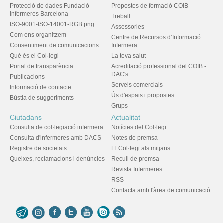
Protecció de dades Fundació
Propostes de formació COIB
Infermeres Barcelona
Treball
ISO-9001-ISO-14001-RGB.png
Assessories
Com ens organitzem
Centre de Recursos d’Informació
Consentiment de comunicacions
Infermera
Què és el Col·legi
La teva salut
Portal de transparència
Acreditació professional del COIB -
DAC's
Publicacions
Serveis comercials
Informació de contacte
Ús d'espais i propostes
Bústia de suggeriments
Grups
Ciutadans
Actualitat
Consulta de col·legiació infermera
Notícies del Col·legi
Consulta d'infermeres amb DACS
Notes de premsa
Registre de societats
El Col·legi als mitjans
Queixes, reclamacions i denúncies
Recull de premsa
Revista Infermeres
RSS
Contacta amb l'àrea de comunicació