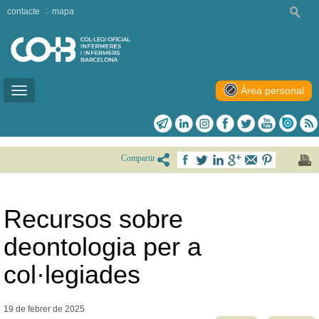
contacte
mapa
Àrea personal
Toggle
navigation
Compartir
Recursos sobre
deontologia per a
col·legiades
19 de febrer de
2025