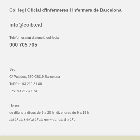
Col·legi Oficial d'Infermeres i Infermers de Barcelona
info@coib.cat
Telèfon gratuït d'atenció col·legial:
900 705 705
Seu:
C/ Pujades, 350 08019 Barcelona
Telèfon: 93 212 81 08
Fax: 93 212 47 74
Horari:
de dilluns a dijous de 9 a 20 h i divendres de 9 a 15 h
del 13 de juliol al 15 de setembre de 8 a 15 h