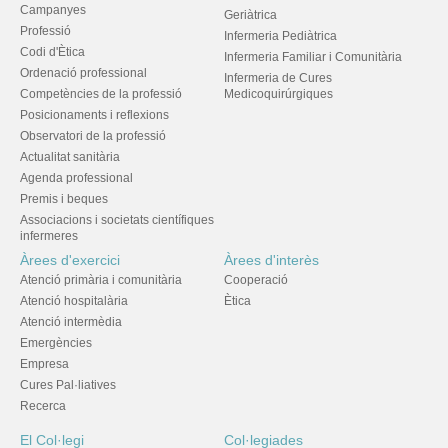
Campanyes
Geriàtrica
Professió
Infermeria Pediàtrica
Codi d'Ètica
Infermeria Familiar i Comunitària
Ordenació professional
Infermeria de Cures
Competències de la professió
Medicoquirúrgiques
Posicionaments i reflexions
Observatori de la professió
Actualitat sanitària
Agenda professional
Premis i beques
Associacions i societats científiques
infermeres
Àrees d'exercici
Àrees d'interès
Atenció primària i comunitària
Cooperació
Atenció hospitalària
Ètica
Atenció intermèdia
Emergències
Empresa
Cures Pal·liatives
Recerca
El Col·legi
Col·legiades