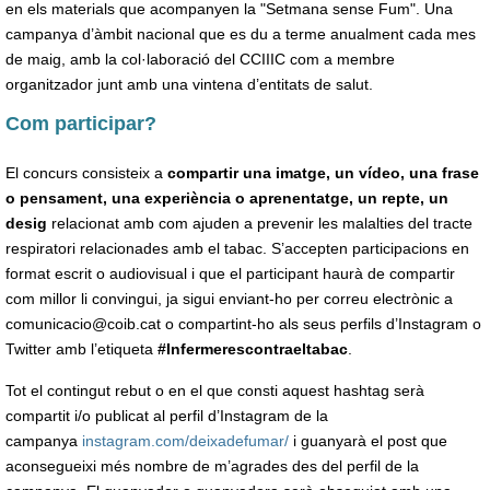
en els materials que acompanyen la "Setmana sense Fum". Una
campanya d’àmbit nacional que es du a terme anualment cada mes
de maig, amb la col·laboració del CCIIIC com a membre
organitzador junt amb una vintena d’entitats de salut.
Com participar?
El concurs consisteix a
compartir una imatge, un vídeo, una frase
o pensament, una experiència o aprenentatge, un repte, un
desig
relacionat amb com ajuden a prevenir les malalties del tracte
respiratori relacionades amb el tabac. S’accepten participacions en
format escrit o audiovisual i que el participant haurà de compartir
com millor li convingui, ja sigui enviant-ho per correu electrònic a
comunicacio@coib.cat o compartint-ho als seus perfils d’Instagram o
Twitter amb l’etiqueta
#Infermerescontraeltabac
.
Tot el contingut rebut o en el que consti aquest hashtag serà
compartit i/o publicat al perfil d’Instagram de la
campanya
instagram.com/deixadefumar/
i guanyarà el post que
aconsegueixi més nombre de m’agrades des del perfil de la