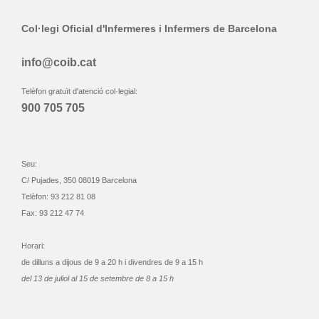
Col·legi Oficial d'Infermeres i Infermers de Barcelona
info@coib.cat
Telèfon gratuït d'atenció col·legial:
900 705 705
Seu:
C/ Pujades, 350 08019 Barcelona
Telèfon: 93 212 81 08
Fax: 93 212 47 74
Horari:
de dilluns a dijous de 9 a 20 h i divendres de 9 a 15 h
del 13 de juliol al 15 de setembre de 8 a 15 h