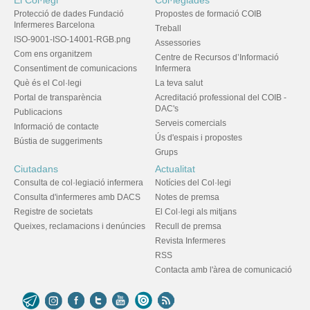
El Col·legi
Col·legiades
Protecció de dades Fundació
Propostes de formació COIB
Infermeres Barcelona
Treball
ISO-9001-ISO-14001-RGB.png
Assessories
Com ens organitzem
Centre de Recursos d’Informació
Consentiment de comunicacions
Infermera
Què és el Col·legi
La teva salut
Portal de transparència
Acreditació professional del COIB -
DAC's
Publicacions
Serveis comercials
Informació de contacte
Ús d'espais i propostes
Bústia de suggeriments
Grups
Ciutadans
Actualitat
Consulta de col·legiació infermera
Notícies del Col·legi
Consulta d'infermeres amb DACS
Notes de premsa
Registre de societats
El Col·legi als mitjans
Queixes, reclamacions i denúncies
Recull de premsa
Revista Infermeres
RSS
Contacta amb l'àrea de comunicació