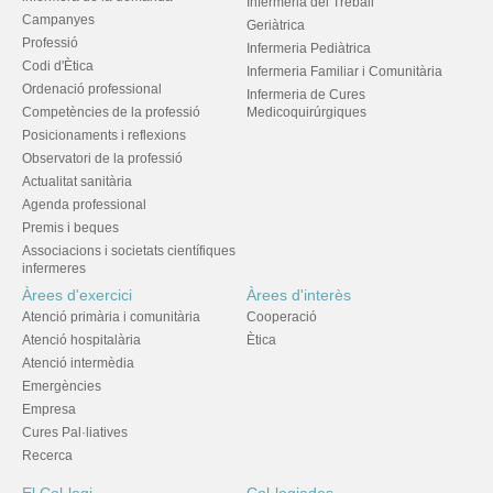
Infermeria del Treball
Campanyes
Geriàtrica
Professió
Infermeria Pediàtrica
Codi d'Ètica
Infermeria Familiar i Comunitària
Ordenació professional
Infermeria de Cures
Competències de la professió
Medicoquirúrgiques
Posicionaments i reflexions
Observatori de la professió
Actualitat sanitària
Agenda professional
Premis i beques
Associacions i societats científiques
infermeres
Àrees d'exercici
Àrees d'interès
Atenció primària i comunitària
Cooperació
Atenció hospitalària
Ètica
Atenció intermèdia
Emergències
Empresa
Cures Pal·liatives
Recerca