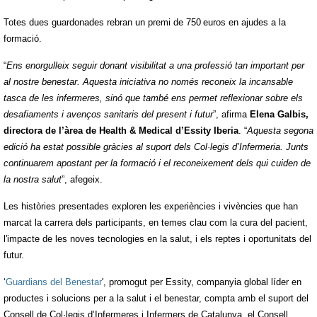
Totes dues guardonades rebran un premi de 750
euros en ajudes a la
formació.
“
Ens enorgulleix seguir donant visibilitat a una professió tan important per
al nostre benestar. Aquesta iniciativa no només reconeix la incansable
tasca de les infermeres, sinó que també ens permet reflexionar sobre els
desafiaments i avenços sanitaris del present i futur
”, afirma
Elena Galbis,
directora de l’àrea de Health & Medical d’Essity Iberia
. “
Aquesta segona
edició ha estat possible gràcies al suport dels Col·legis d’Infermeria. Junts
continuarem apostant per la formació i el reconeixement dels qui cuiden de
la nostra salut
”, afegeix.
Les històries presentades exploren les experiències i vivències que han
marcat la carrera dels participants, en temes clau com la cura del pacient,
l'impacte de les noves tecnologies en la salut, i els reptes i oportunitats del
futur.
‘
Guardians del Benestar
', promogut per Essity, companyia global líder en
productes i solucions per a la salut i el benestar, compta amb el suport del
Consell de Col·legis d’Infermeres i Infermers de Catalunya, el Consell