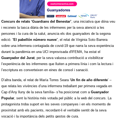
Concurs de relats ‘Guardians del Benestar’
, una iniciativa que dóna veu
i reconeix la tasca diària de les infermeres per la seva atenció a les
persones i la cura de la salut, anuncia els dos guanyadors de la segona
edició. “
El pabellón número nueve
”, el relat de
Virginia Soto Barrera
sobre una infermera contagiada de covid-19 que narra la seva experiència
durant la pandèmia en una UCI improvisada d'IFEMA, ha estat el
Guanyador del Jurat
, per la seva valuosa contribució a visibilitzar
l’experiència de les infermeres que lluiten a primera línia i com la lectura i
l’escriptura es converteixen en eines de consol i sanació.
D’altra banda, el relat de
María Torres Seara
‘
Un fin de año diferente
’ –
que relata les vivències d’una infermera treballant per primera vegada en
Cap d’Any lluny de la seva família– s’ha posicionat com a
Guanyador
Popular
, sent la història més votada pel públic a la web del concurs. La
protagonista troba suport en les seves companyes i en els moments de
proximitat amb els pacients, recordant-li el veritable sentit de la seva
vocació i la importància dels petits gestos de cura.