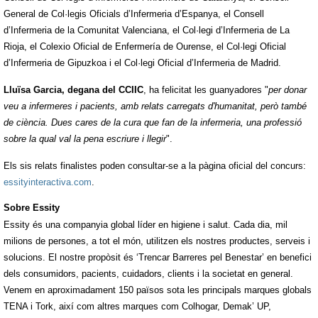
General de Col·legis Oficials d’Infermeria d’Espanya, el Consell
d’Infermeria de la Comunitat Valenciana, el Col·legi d’Infermeria de La
Rioja, el Colexio Oficial de Enfermería de Ourense, el Col·legi Oficial
d’Infermeria de Gipuzkoa i el Col·legi Oficial d’Infermeria de Madrid.
Lluïsa Garcia, degana del CCIIC
, ha felicitat les guanyadores "
per donar
veu a infermeres i pacients, amb relats carregats d'humanitat, però també
de ciència. Dues cares de la cura que fan de la infermeria, una professió
sobre la qual val la pena escriure i llegir
".
Els sis relats finalistes poden consultar-se a la pàgina oficial del concurs:
essityinteractiva.com
.
Sobre Essity
Essity és una companyia global líder en higiene i salut. Cada dia, mil
milions de persones, a tot el món, utilitzen els nostres productes, serveis i
solucions. El nostre propòsit és ‘Trencar Barreres pel Benestar’ en benefici
dels consumidors, pacients, cuidadors, clients i la societat en general.
Venem en aproximadament 150 països sota les principals marques globals
TENA i Tork, així com altres marques com Colhogar, Demak’ UP,