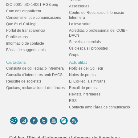
ISO-9001-ISO-14001-RGB.png
Assessories
Com ens organitzem
Centre de Recursos d’Informació
Consentiment de comunicacions
Infermera
Què és el Col·legi
La teva salut
Portal de transparència
Acreditació professional del COIB -
DAC's
Publicacions
Serveis comercials
Informació de contacte
Ús d'espais i propostes
Bústia de suggeriments
Grups
Ciutadans
Actualitat
Consulta de col·legiació infermera
Notícies del Col·legi
Consulta d'infermeres amb DACS
Notes de premsa
Registre de societats
El Col·legi als mitjans
Queixes, reclamacions i denúncies
Recull de premsa
Revista Infermeres
RSS
Contacta amb l'àrea de comunicació
Col·legi Oficial d'Infermeres i Infermers de Barcelona