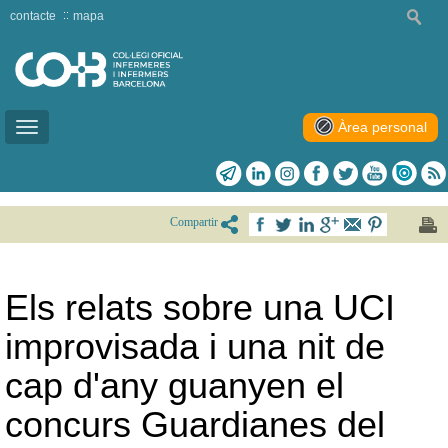
contacte
mapa
Àrea personal
Toggle
navigation
Compartir
Els relats sobre una UCI
improvisada i una nit de
cap d'any guanyen el
concurs Guardianes del