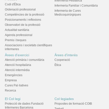
Infermeria Pediàtrica
Codi d'Ètica
Infermeria Familiar i Comunitària
Ordenació professional
Infermeria de Cures
Competències de la professió
Medicoquirúrgiques
Posicionaments i reflexions
Observatori de la professió
Actualitat sanitària
Agenda professional
Premis i beques
Associacions i societats científiques
infermeres
Àrees d'exercici
Àrees d'interès
Atenció primària i comunitària
Cooperació
Atenció hospitalària
Ètica
Atenció intermèdia
Emergències
Empresa
Cures Pal·liatives
Recerca
El Col·legi
Col·legiades
Protecció de dades Fundació
Propostes de formació COIB
Infermeres Barcelona
Treball