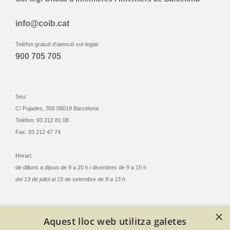
info@coib.cat
Telèfon gratuït d'atenció col·legial:
900 705 705
Seu:
C/ Pujades, 350 08019 Barcelona
Telèfon: 93 212 81 08
Fax: 93 212 47 74
Horari:
de dilluns a dijous de 9 a 20 h i divendres de 9 a 15 h
del 13 de juliol al 15 de setembre de 8 a 15 h
×
Aquest lloc web utilitza galetes