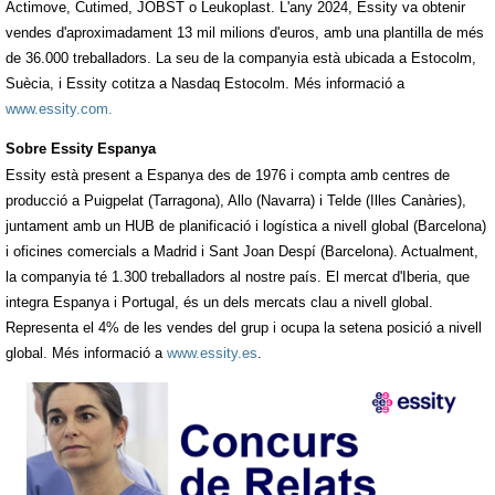
Actimove, Cutimed, JOBST o Leukoplast. L'any 2024, Essity va obtenir
vendes d'aproximadament 13 mil milions d'euros, amb una plantilla de més
de 36.000 treballadors. La seu de la companyia està ubicada a Estocolm,
Suècia, i Essity cotitza a Nasdaq Estocolm. Més informació a
www.essity.com
.
Sobre Essity Espanya
Essity està present a Espanya des de 1976 i compta amb centres de
producció a Puigpelat (Tarragona), Allo (Navarra) i Telde (Illes Canàries),
juntament amb un HUB de planificació i logística a nivell global (Barcelona)
i oficines comercials a Madrid i Sant Joan Despí (Barcelona). Actualment,
la companyia té 1.300 treballadors al nostre país. El mercat d'Iberia, que
integra Espanya i Portugal, és un dels mercats clau a nivell global.
Representa el 4% de les vendes del grup i ocupa la setena posició a nivell
global. Més informació a
www.essity.es
.