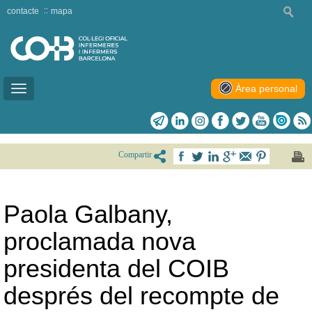
contacte
mapa
Àrea personal
Toggle
navigation
Compartir
Paola Galbany,
proclamada nova
presidenta del COIB
després del recompte de