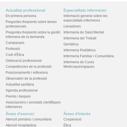
Actualitat professional
Especialitats infermeres
En primera persona
Informació general sobre les
especialitats infermeres
Preguntes freqüents sobre temes
professionals
Llevadores
Preguntes freqüents sobre la gestió
Infermeria de Salut Mental
infermera de la demanda
Infermeria del Treball
Campanyes
Geriàtrica
Professió
Infermeria Pediàtrica
Codi d'Ètica
Infermeria Familiar i Comunitària
Ordenació professional
Infermeria de Cures
Competències de la professió
Medicoquirúrgiques
Posicionaments i reflexions
Observatori de la professió
Actualitat sanitària
Agenda professional
Premis i beques
Associacions i societats científiques
infermeres
Àrees d'exercici
Àrees d'interès
Atenció primària i comunitària
Cooperació
Atenció hospitalària
Ètica