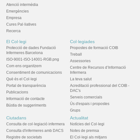
Atenció intermèdia
Emergències
Empresa
Cures Pal·liatives
Recerca
El Col·legi
Col·legiades
Protecció de dades Fundació
Propostes de formació COIB
Infermeres Barcelona
Treball
ISO-9001-ISO-14001-RGB.png
Assessories
Com ens organitzem
Centre de Recursos d’Informació
Consentiment de comunicacions
Infermera
Què és el Col·legi
La teva salut
Portal de transparència
Acreditació professional del COIB -
DAC's
Publicacions
Serveis comercials
Informació de contacte
Ús d'espais i propostes
Bústia de suggeriments
Grups
Ciutadans
Actualitat
Consulta de col·legiació infermera
Notícies del Col·legi
Consulta d'infermeres amb DACS
Notes de premsa
Registre de societats
El Col·legi als mitjans