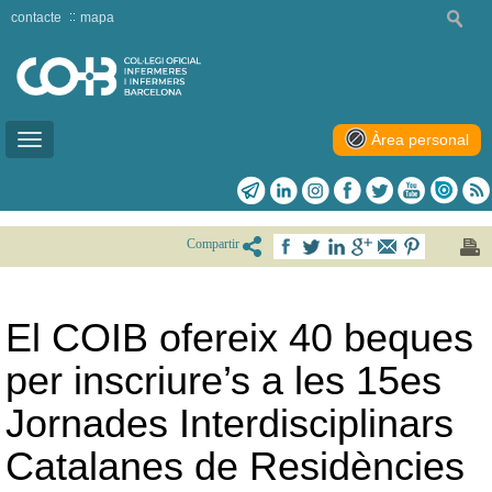
contacte
mapa
Àrea personal
Toggle
navigation
Compartir
El COIB ofereix 40 beques
per inscriure’s a les 15es
Jornades Interdisciplinars
Catalanes de Residències