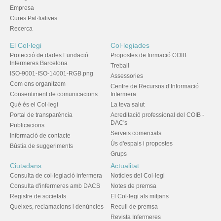
Empresa
Cures Pal·liatives
Recerca
El Col·legi
Col·legiades
Protecció de dades Fundació
Propostes de formació COIB
Infermeres Barcelona
Treball
ISO-9001-ISO-14001-RGB.png
Assessories
Com ens organitzem
Centre de Recursos d’Informació
Consentiment de comunicacions
Infermera
Què és el Col·legi
La teva salut
Portal de transparència
Acreditació professional del COIB -
DAC's
Publicacions
Serveis comercials
Informació de contacte
Ús d'espais i propostes
Bústia de suggeriments
Grups
Ciutadans
Actualitat
Consulta de col·legiació infermera
Notícies del Col·legi
Consulta d'infermeres amb DACS
Notes de premsa
Registre de societats
El Col·legi als mitjans
Queixes, reclamacions i denúncies
Recull de premsa
Revista Infermeres