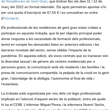
de Residències de Gent Gran
, que tindran lloc els dies 11 i 12 de
març del 2022 en format telemàtic. Els ajuts permetran apuntar-s'hi
per una quota d’inscripció de 67,50 € i es concediran en ordre
d’
inscripció
.
Els professionals de les residències de gent gran estan cridats a
participar en aquesta trobada, que té per objectiu principal poder
donar resposta a les necessitats de formació dels professionals,
tenint en compte les demandes fetes en anteriors edicions i les
darreres novetats del sector, sense oblidar l’impacte de la
pandèmia. En aquesta edició, els eixos centrals que es tractaran són
la diversitat sexual i de gènere als centres residencials per a
persones grans, la comunicació amb els residents i les famílies i la
presa de comunicacions compartida, la petjada de la covid en la gent
gran, l’abordatge de la disfàgia, l’autonomia al final de vida i
l’eutanàsia.
La trobada està organitzada per nou dels col·legis professionals
implicats en l’atenció d’aquest sector de la població, entre els quals
hi ha el COIB. L’infermer Miquel Perea i la infermera Noemí Sechs,