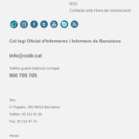
RSS
Contacta amb l'àrea de comunicació
Col·legi Oficial d'Infermeres i Infermers de Barcelona
info@coib.cat
Telèfon gratuït d'atenció col·legial:
900 705 705
Seu:
C/ Pujades, 350 08019 Barcelona
Telèfon: 93 212 81 08
Fax: 93 212 47 74
Horari: