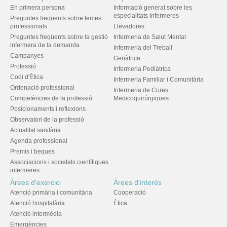
En primera persona
Informació general sobre les
especialitats infermeres
Preguntes freqüents sobre temes
professionals
Llevadores
Preguntes freqüents sobre la gestió
Infermeria de Salut Mental
infermera de la demanda
Infermeria del Treball
Campanyes
Geriàtrica
Professió
Infermeria Pediàtrica
Codi d'Ètica
Infermeria Familiar i Comunitària
Ordenació professional
Infermeria de Cures
Competències de la professió
Medicoquirúrgiques
Posicionaments i reflexions
Observatori de la professió
Actualitat sanitària
Agenda professional
Premis i beques
Associacions i societats científiques
infermeres
Àrees d'exercici
Àrees d'interès
Atenció primària i comunitària
Cooperació
Atenció hospitalària
Ètica
Atenció intermèdia
Emergències