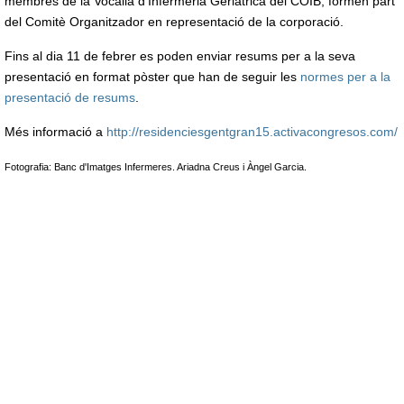
membres de la Vocalia d’Infermeria Geriàtrica del COIB, formen part
del Comitè Organitzador en representació de la corporació.
Fins al dia 11 de febrer es poden enviar resums per a la seva
presentació en format pòster que han de seguir les
normes per a la
presentació de resums
.
Més informació a
http://residenciesgentgran15.activacongresos.com/
Fotografia: Banc d'Imatges Infermeres. Ariadna Creus i Àngel Garcia.