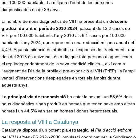
per 100.000 habitants. La mitjana d’edat de les persones
diagnosticades és de 39 anys.
El nombre de nous diagnòstics de VIH ha presentat un
descens
gradual durant el període 2010-2024
, passant de 12,2 casos de
VIH per 100.000 habitants l’any 2010 als 6,1 casos per 100.000
habitants l’any 2024, que representa una reducció mitjana anual del
4,4%. Aquesta situació és atribuïble a l’expansió del tractament –que
des del 2015 és universal, és a dir, que tota persona diagnosticada
el rep independentment de la seva condició clínica–, així com a
l’augment de l'ús de la profilaxi pre-exposició al VIH (PrEP) i a l’ampli
ventall d’intervencions desplegades en tots els àmbits durant
aquests anys.
La
principal via de transmissió
ha estat la sexual: un 53,6% dels
nous diagnòstics s’han produït en homes que tenen sexe amb altres
homes i un 44,5% van ser en homes i dones heterosexuals.
La resposta al VIH a Catalunya
Catalunya disposa d’un potent pla estratègic, el
Pla d’acció enfront
del VIH i altres ITS 2021-2030
impulsat i coordinat per la Subdirecció