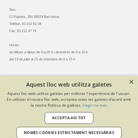
Seu:
C/ Pujades, 350 08019 Barcelona
Telèfon: 93 212 81 08
Fax: 93 212 47 74
Horari:
de dilluns a dijous de 9 a 20 h i divendres de 9 a 15 h
del 13 de juliol al 15 de setembre de 8 a 15 h
×
Aquest lloc web utilitza galetes
© Col·legi Oficial Infermeres i Infermers de Barcelona
Aquest lloc web utilitza galetes per millorar l'experiència de l'usuari.
Criteris de privacitat
Política de cookies
Avís legal
En utilitzar el nostre lloc web, accepteu totes les galetes d’acord amb
Política de protecció de dades
Política de qualitat
la nostra Política de galetes.
Llegir-ne més
Canal de denúncies
Desenvolupat amb Softeng Portal Builder
ACCEPTA-HO TOT
NOMÉS COOKIES ESTRICTAMENT NECESSÀRIES