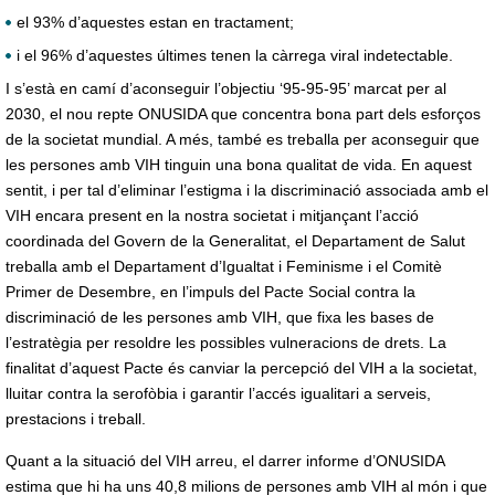
el 93% d’aquestes estan en tractament;
i el 96% d’aquestes últimes tenen la càrrega viral indetectable.
I s’està en camí d’aconseguir l’objectiu ‘95-95-95’ marcat per al
2030, el nou repte ONUSIDA que concentra bona part dels esforços
de la societat mundial. A més, també es treballa per aconseguir que
les persones amb VIH tinguin una bona qualitat de vida. En aquest
sentit, i per tal d’eliminar l’estigma i la discriminació associada amb el
VIH encara present en la nostra societat i mitjançant l’acció
coordinada del Govern de la Generalitat, el Departament de Salut
treballa amb el Departament d’Igualtat i Feminisme i el Comitè
Primer de Desembre, en l’impuls del Pacte Social contra la
discriminació de les persones amb VIH, que fixa les bases de
l’estratègia per resoldre les possibles vulneracions de drets. La
finalitat d’aquest Pacte és canviar la percepció del VIH a la societat,
lluitar contra la serofòbia i garantir l’accés igualitari a serveis,
prestacions i treball.
Quant a la situació del VIH arreu, el darrer informe d’ONUSIDA
estima que hi ha uns 40,8 milions de persones amb VIH al món i que