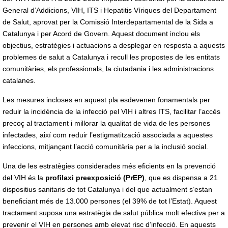
General d’Addicions, VIH, ITS i Hepatitis Víriques del Departament
de Salut, aprovat per la Comissió Interdepartamental de la Sida a
Catalunya i per Acord de Govern. Aquest document inclou els
objectius, estratègies i actuacions a desplegar en resposta a aquests
problemes de salut a Catalunya i recull les propostes de les entitats
comunitàries, els professionals, la ciutadania i les administracions
catalanes.
Les mesures incloses en aquest pla esdevenen fonamentals per
reduir la incidència de la infecció pel VIH i altres ITS, facilitar l’accés
precoç al tractament i millorar la qualitat de vida de les persones
infectades, així com reduir l’estigmatització associada a aquestes
infeccions, mitjançant l’acció comunitària per a la inclusió social.
Una de les estratègies considerades més eficients en la prevenció
del VIH és la
profilaxi preexposició (PrEP)
, que es dispensa a 21
dispositius sanitaris de tot Catalunya i del que actualment s’estan
beneficiant més de 13.000 persones (el 39% de tot l’Estat). Aquest
tractament suposa una estratègia de salut pública molt efectiva per a
prevenir el VIH en persones amb elevat risc d’infecció. En aquests