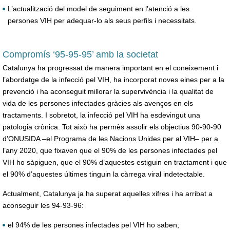
L’actualització del model de seguiment en l’atenció a les
persones VIH per adequar-lo als seus perfils i necessitats.
Compromís ‘95-95-95’ amb la societat
Catalunya ha progressat de manera important en el coneixement i
l’abordatge de la infecció pel VIH, ha incorporat noves eines per a la
prevenció i ha aconseguit millorar la supervivència i la qualitat de
vida de les persones infectades gràcies als avenços en els
tractaments. I sobretot, la infecció pel VIH ha esdevingut una
patologia crònica. Tot això ha permès assolir els objectius 90-90-90
d’ONUSIDA –el Programa de les Nacions Unides per al VIH– per a
l’any 2020, que fixaven que el 90% de les persones infectades pel
VIH ho sàpiguen, que el 90% d’aquestes estiguin en tractament i que
el 90% d’aquestes últimes tinguin la càrrega viral indetectable.
Actualment, Catalunya ja ha superat aquelles xifres i ha arribat a
aconseguir les 94-93-96:
el 94% de les persones infectades pel VIH ho saben;