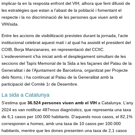
implicar-la en la resposta enfront del VIH, alhora que fent difusió de
les estratègies que estan a l’abast de la població i fomentant el
respecte i la no discriminació de les persones que viuen amb el
VIH/sida.
Entre les accions de visibilització previstes durant la jornada, l’acte
institucional celebrat aquest matí i al qual ha assistit el president del
COIB, Borja Manzanares, en representació del CCIIC.
L'esdeveniment s'ha iniciat amb el desplegament simultani de les
seccions del Tapís Memorial de la Sida a les façanes del Palau de la
Generalitat i de l’Ajuntament de Barcelona, organitzat per Projecte
dels Noms; i ha continuat al Palau de la Generalitat amb la
participació del Comitè 1r de Desembre.
La sida a Catalunya
S’estima que
36.524 persones viuen amb el VIH
a Catalunya. L’any
2024 es van notificar 487nous diagnòstics, que representa una taxa
de 6,1 casos per 100.000 habitants. D’aquests nous casos, el 82,1%
corresponen a homes, amb una taxa de 10 casos per 100.000
habitants, mentre que les dones presenten una taxa de 2,1 casos