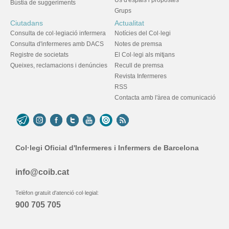
Bústia de suggeriments
Grups
Ciutadans
Actualitat
Consulta de col·legiació infermera
Notícies del Col·legi
Consulta d'infermeres amb DACS
Notes de premsa
Registre de societats
El Col·legi als mitjans
Queixes, reclamacions i denúncies
Recull de premsa
Revista Infermeres
RSS
Contacta amb l'àrea de comunicació
Col·legi Oficial d'Infermeres i Infermers de Barcelona
info@coib.cat
Telèfon gratuït d'atenció col·legial:
900 705 705