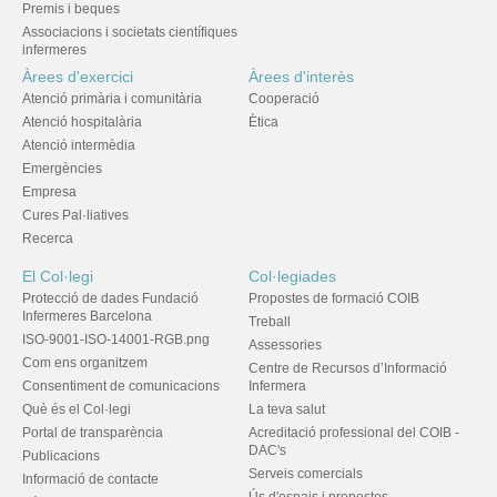
Premis i beques
Associacions i societats científiques
infermeres
Àrees d'exercici
Àrees d'interès
Atenció primària i comunitària
Cooperació
Atenció hospitalària
Ètica
Atenció intermèdia
Emergències
Empresa
Cures Pal·liatives
Recerca
El Col·legi
Col·legiades
Protecció de dades Fundació
Propostes de formació COIB
Infermeres Barcelona
Treball
ISO-9001-ISO-14001-RGB.png
Assessories
Com ens organitzem
Centre de Recursos d’Informació
Consentiment de comunicacions
Infermera
Què és el Col·legi
La teva salut
Portal de transparència
Acreditació professional del COIB -
DAC's
Publicacions
Serveis comercials
Informació de contacte
Ús d'espais i propostes