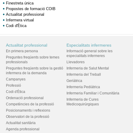
Finestreta única
Propostes de formació COIB
Actualitat professional
Infermera virtual
Codi d'Ètica
Actualitat professional
Especialitats infermeres
En primera persona
Informació general sobre les
especialitats infermeres
Preguntes freqüents sobre temes
professionals
Llevadores
Preguntes freqüents sobre la gestió
Infermeria de Salut Mental
infermera de la demanda
Infermeria del Treball
Campanyes
Geriàtrica
Professió
Infermeria Pediàtrica
Codi d'Ètica
Infermeria Familiar i Comunitària
Ordenació professional
Infermeria de Cures
Competències de la professió
Medicoquirúrgiques
Posicionaments i reflexions
Observatori de la professió
Actualitat sanitària
Agenda professional