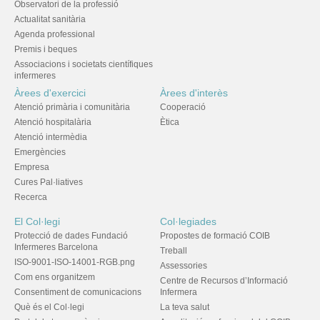
Observatori de la professió
Actualitat sanitària
Agenda professional
Premis i beques
Associacions i societats científiques
infermeres
Àrees d'exercici
Àrees d'interès
Atenció primària i comunitària
Cooperació
Atenció hospitalària
Ètica
Atenció intermèdia
Emergències
Empresa
Cures Pal·liatives
Recerca
El Col·legi
Col·legiades
Protecció de dades Fundació
Propostes de formació COIB
Infermeres Barcelona
Treball
ISO-9001-ISO-14001-RGB.png
Assessories
Com ens organitzem
Centre de Recursos d’Informació
Consentiment de comunicacions
Infermera
Què és el Col·legi
La teva salut