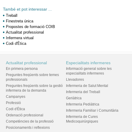
També et pot interessar ...
Treball
Finestreta única
Propostes de formació COIB
Actualitat professional
Infermera virtual
Codi d'Ètica
Actualitat professional
Especialitats infermeres
En primera persona
Informació general sobre les
especialitats infermeres
Preguntes freqüents sobre temes
professionals
Llevadores
Preguntes freqüents sobre la gestió
Infermeria de Salut Mental
infermera de la demanda
Infermeria del Treball
Campanyes
Geriàtrica
Professió
Infermeria Pediàtrica
Codi d'Ètica
Infermeria Familiar i Comunitària
Ordenació professional
Infermeria de Cures
Competències de la professió
Medicoquirúrgiques
Posicionaments i reflexions