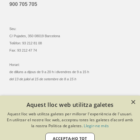
900 705 705
Seu:
C/ Pujades, 350 08019 Barcelona
Telèfon: 93 212 81 08
Fax: 93 212 47 74
Horari:
de dilluns a dijous de 9 a 20 h i divendres de 9 a 15 h
del 13 de juliol al 15 de setembre de 8 a 15 h
×
Aquest lloc web utilitza galetes
© Col·legi Oficial Infermeres i Infermers de Barcelona
Aquest lloc web utilitza galetes per millorar l'experiència de l'usuari.
Criteris de privacitat
Política de cookies
Avís legal
En utilitzar el nostre lloc web, accepteu totes les galetes d’acord amb
Política de protecció de dades
Política de qualitat
la nostra Política de galetes.
Llegir-ne més
Canal de denúncies
Desenvolupat amb Softeng Portal Builder
ACCEPTA-HO TOT