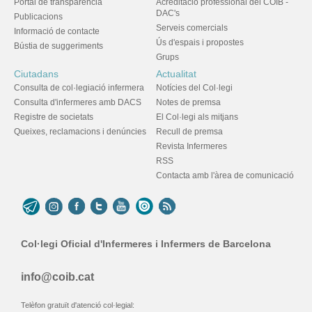
Portal de transparència
Acreditació professional del COIB -
DAC's
Publicacions
Serveis comercials
Informació de contacte
Ús d'espais i propostes
Bústia de suggeriments
Grups
Ciutadans
Actualitat
Consulta de col·legiació infermera
Notícies del Col·legi
Consulta d'infermeres amb DACS
Notes de premsa
Registre de societats
El Col·legi als mitjans
Queixes, reclamacions i denúncies
Recull de premsa
Revista Infermeres
RSS
Contacta amb l'àrea de comunicació
Col·legi Oficial d'Infermeres i Infermers de Barcelona
info@coib.cat
Telèfon gratuït d'atenció col·legial: