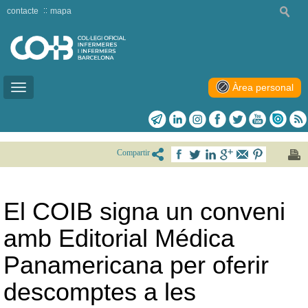
contacte
mapa
Àrea personal
Toggle
navigation
Compartir
El COIB signa un conveni
amb Editorial Médica
Panamericana per oferir
descomptes a les