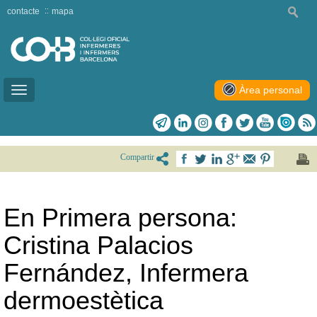
contacte
mapa
Àrea personal
Toggle
navigation
Compartir
En Primera persona:
Cristina Palacios
Fernández, Infermera
dermoestètica