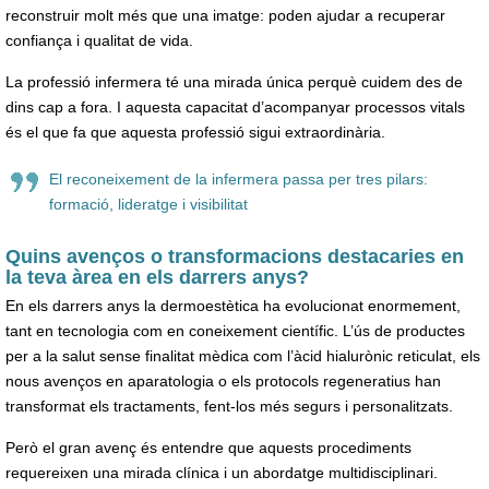
reconstruir molt més que una imatge: poden ajudar a recuperar
confiança i qualitat de vida.
La professió infermera té una mirada única perquè cuidem des de
dins cap a fora. I aquesta capacitat d’acompanyar processos vitals
és el que fa que aquesta professió sigui extraordinària.
El reconeixement de la infermera passa per tres pilars:
formació, lideratge i visibilitat
Quins avenços o transformacions destacaries en
la teva àrea en els darrers anys?
En els darrers anys la dermoestètica ha evolucionat enormement,
tant en tecnologia com en coneixement científic. L’ús de productes
per a la salut sense finalitat mèdica com l’àcid hialurònic reticulat, els
nous avenços en aparatologia o els protocols regeneratius han
transformat els tractaments, fent-los més segurs i personalitzats.
Però el gran avenç és entendre que aquests procediments
requereixen una mirada clínica i un abordatge multidisciplinari.