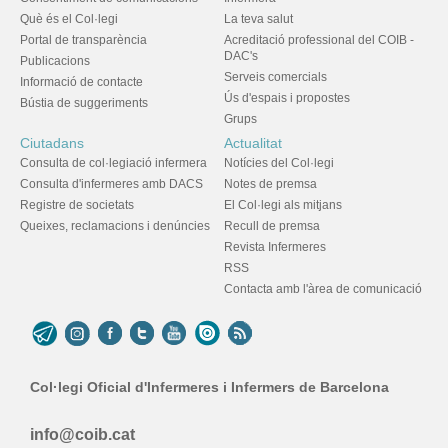
Què és el Col·legi
La teva salut
Portal de transparència
Acreditació professional del COIB -
DAC's
Publicacions
Serveis comercials
Informació de contacte
Ús d'espais i propostes
Bústia de suggeriments
Grups
Ciutadans
Actualitat
Consulta de col·legiació infermera
Notícies del Col·legi
Consulta d'infermeres amb DACS
Notes de premsa
Registre de societats
El Col·legi als mitjans
Queixes, reclamacions i denúncies
Recull de premsa
Revista Infermeres
RSS
Contacta amb l'àrea de comunicació
Col·legi Oficial d'Infermeres i Infermers de Barcelona
info@coib.cat