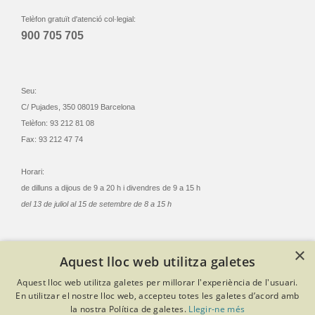
Telèfon gratuït d'atenció col·legial:
900 705 705
Seu:
C/ Pujades, 350 08019 Barcelona
Telèfon: 93 212 81 08
Fax: 93 212 47 74
Horari:
de dilluns a dijous de 9 a 20 h i divendres de 9 a 15 h
del 13 de juliol al 15 de setembre de 8 a 15 h
×
Aquest lloc web utilitza galetes
© Col·legi Oficial Infermeres i Infermers de Barcelona
Aquest lloc web utilitza galetes per millorar l'experiència de l'usuari.
Criteris de privacitat
Política de cookies
Avís legal
En utilitzar el nostre lloc web, accepteu totes les galetes d’acord amb
Política de protecció de dades
Política de qualitat
la nostra Política de galetes.
Llegir-ne més