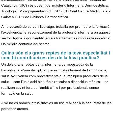
Catalunya (UIC) i és docent del màster d’Infermeria Dermoestètica,
Tricologia i Micropigmentació d’IFSES. CEO del Centre Mèdic Estètic
Galatea i CEO de Binibeca Dermoestètica.
Amb vocació de servei i lideratge, treballa per promoure la formació,
l’excel·lència i el reconeixement de la professió infermera en aquest
sector. Aplica
rigor científic en els tractaments i impulsa la innovació
i la millora contínua del sector.
Quins són els grans reptes de la teva especialitat i
com hi contribueixes des de la teva pràctica?
Un dels grans reptes de la infermeria dermoestètica és la
banalització d’una disciplina que és profundament de l’àmbit de la
salut. Avui veiem com procediments que impliquen productes de la
salut —com l’ús d’àcid hialurònic reticulat o dispositius mèdics— es
realitzen sovint fora de l’àmbit clínic i per professionals sense
formació en la salut.
Això no és només intrusisme: és un risc real per a la seguretat de les
persones ateses.