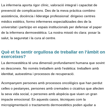
La infermeria aporta rigor clínic, valoració integral i capacitat de
prevenció de complicacions. Des de la meva pràctica combino
assistència, docència i lideratge professional: dirigeixo centres
mèdics estètics, formo infermeres especialitzades des de la
universitat i participo en espais institucionals per defensar el paper
de la infermera dermoestètica. La nostra missió és clara: posar la
salut, la seguretat i la cura al centre.
Què et fa sentir orgullosa de treballar en l’àmbit on
exerceixes?
La dermoestètica té una dimensió profundament humana que sovint
es desconeix. No només treballem amb l’estètica: treballem amb
identitat, autoestima i processos de recuperació.
Acompanyem persones amb processos oncològics que han perdut
celles o pestanyes, persones amb cremades o cicatrius que afecten
la seva vida social, o persones amb alopècia que viuen un gran
impacte emocional. En aquests casos, tècniques com la
micropigmentació o tractaments dermoestètics poden ajudar a