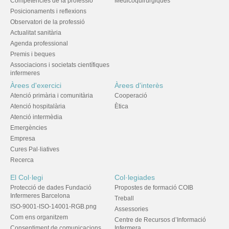
Competències de la professió
Medicoquirúrgiques
Posicionaments i reflexions
Observatori de la professió
Actualitat sanitària
Agenda professional
Premis i beques
Associacions i societats científiques
infermeres
Àrees d'exercici
Àrees d'interès
Atenció primària i comunitària
Cooperació
Atenció hospitalària
Ètica
Atenció intermèdia
Emergències
Empresa
Cures Pal·liatives
Recerca
El Col·legi
Col·legiades
Protecció de dades Fundació
Propostes de formació COIB
Infermeres Barcelona
Treball
ISO-9001-ISO-14001-RGB.png
Assessories
Com ens organitzem
Centre de Recursos d’Informació
Consentiment de comunicacions
Infermera