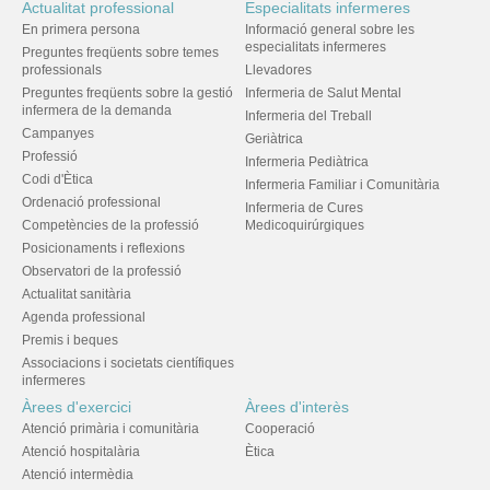
Actualitat professional
Especialitats infermeres
En primera persona
Informació general sobre les
especialitats infermeres
Preguntes freqüents sobre temes
professionals
Llevadores
Preguntes freqüents sobre la gestió
Infermeria de Salut Mental
infermera de la demanda
Infermeria del Treball
Campanyes
Geriàtrica
Professió
Infermeria Pediàtrica
Codi d'Ètica
Infermeria Familiar i Comunitària
Ordenació professional
Infermeria de Cures
Competències de la professió
Medicoquirúrgiques
Posicionaments i reflexions
Observatori de la professió
Actualitat sanitària
Agenda professional
Premis i beques
Associacions i societats científiques
infermeres
Àrees d'exercici
Àrees d'interès
Atenció primària i comunitària
Cooperació
Atenció hospitalària
Ètica
Atenció intermèdia