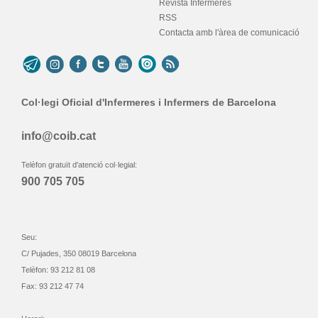
Revista Infermeres
RSS
Contacta amb l'àrea de comunicació
Col·legi Oficial d'Infermeres i Infermers de Barcelona
info@coib.cat
Telèfon gratuït d'atenció col·legial:
900 705 705
Seu:
C/ Pujades, 350 08019 Barcelona
Telèfon: 93 212 81 08
Fax: 93 212 47 74