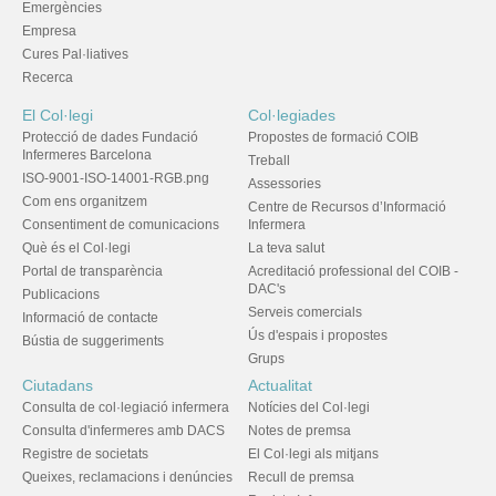
Emergències
Empresa
Cures Pal·liatives
Recerca
El Col·legi
Col·legiades
Protecció de dades Fundació
Propostes de formació COIB
Infermeres Barcelona
Treball
ISO-9001-ISO-14001-RGB.png
Assessories
Com ens organitzem
Centre de Recursos d’Informació
Consentiment de comunicacions
Infermera
Què és el Col·legi
La teva salut
Portal de transparència
Acreditació professional del COIB -
DAC's
Publicacions
Serveis comercials
Informació de contacte
Ús d'espais i propostes
Bústia de suggeriments
Grups
Ciutadans
Actualitat
Consulta de col·legiació infermera
Notícies del Col·legi
Consulta d'infermeres amb DACS
Notes de premsa
Registre de societats
El Col·legi als mitjans
Queixes, reclamacions i denúncies
Recull de premsa