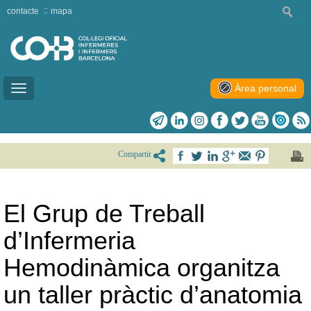
contacte
mapa
Àrea personal
Toggle
navigation
Compartir
El Grup de Treball
d’Infermeria
Hemodinàmica organitza
un taller pràctic d’anatomia