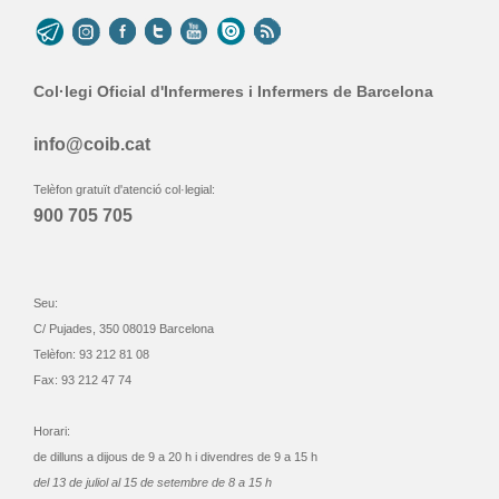
Col·legi Oficial d'Infermeres i Infermers de Barcelona
info@coib.cat
Telèfon gratuït d'atenció col·legial:
900 705 705
Seu:
C/ Pujades, 350 08019 Barcelona
Telèfon: 93 212 81 08
Fax: 93 212 47 74
Horari:
de dilluns a dijous de 9 a 20 h i divendres de 9 a 15 h
del 13 de juliol al 15 de setembre de 8 a 15 h