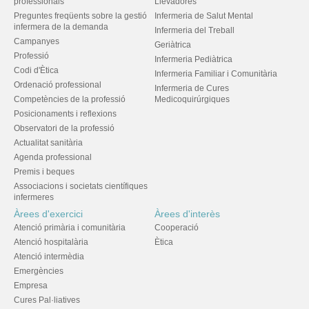
professionals
Llevadores
Preguntes freqüents sobre la gestió
Infermeria de Salut Mental
infermera de la demanda
Infermeria del Treball
Campanyes
Geriàtrica
Professió
Infermeria Pediàtrica
Codi d'Ètica
Infermeria Familiar i Comunitària
Ordenació professional
Infermeria de Cures
Competències de la professió
Medicoquirúrgiques
Posicionaments i reflexions
Observatori de la professió
Actualitat sanitària
Agenda professional
Premis i beques
Associacions i societats científiques
infermeres
Àrees d'exercici
Àrees d'interès
Atenció primària i comunitària
Cooperació
Atenció hospitalària
Ètica
Atenció intermèdia
Emergències
Empresa
Cures Pal·liatives