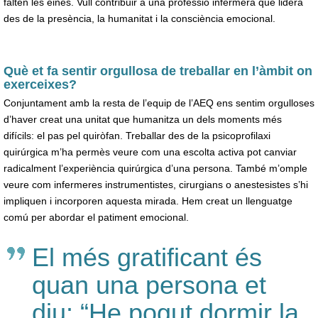
falten les eines. Vull contribuir a una professió infermera que lidera
des de la presència, la humanitat i la consciència emocional.
Què et fa sentir orgullosa de treballar en l’àmbit on
exerceixes?
Conjuntament amb la resta de l’equip de l’AEQ ens sentim orgulloses
d’haver creat una unitat que humanitza un dels moments més
difícils: el pas pel quiròfan. Treballar des de la psicoprofilaxi
quirúrgica m’ha permès veure com una escolta activa pot canviar
radicalment l’experiència quirúrgica d’una persona. També m’omple
veure com infermeres instrumentistes, cirurgians o anestesistes s’hi
impliquen i incorporen aquesta mirada. Hem creat un llenguatge
comú per abordar el patiment emocional.
El més gratificant és
quan una persona et
diu: “He pogut dormir la