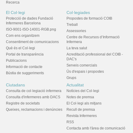
Recerca
El Col·legi
Col·legiades
Protecció de dades Fundació
Propostes de formació COIB
Infermeres Barcelona
Treball
ISO-9001-ISO-14001-RGB.png
Assessories
Com ens organitzem
Centre de Recursos d’Informació
Consentiment de comunicacions
Infermera
Què és el Col·legi
La teva salut
Portal de transparència
Acreditació professional del COIB -
DAC's
Publicacions
Serveis comercials
Informació de contacte
Ús d'espais i propostes
Bústia de suggeriments
Grups
Ciutadans
Actualitat
Consulta de col·legiació infermera
Notícies del Col·legi
Consulta d'infermeres amb DACS
Notes de premsa
Registre de societats
El Col·legi als mitjans
Queixes, reclamacions i denúncies
Recull de premsa
Revista Infermeres
RSS
Contacta amb l'àrea de comunicació