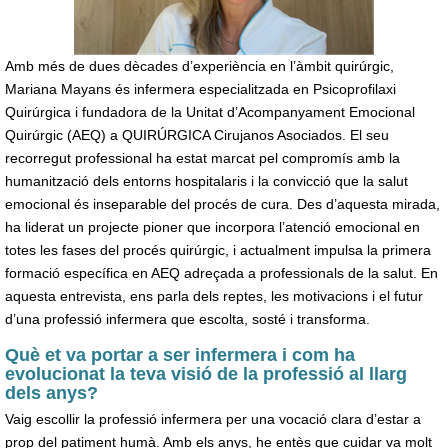
Amb més de dues dècades d’experiència en l’àmbit quirúrgic,
Mariana Mayans és infermera especialitzada en Psicoprofilaxi
Quirúrgica i fundadora de la Unitat d’Acompanyament Emocional
Quirúrgic (AEQ) a QUIRÚRGICA Cirujanos Asociados. El seu
recorregut professional ha estat marcat pel compromís amb la
humanització dels entorns hospitalaris i la convicció que la salut
emocional és inseparable del procés de cura. Des d’aquesta mirada,
ha liderat un projecte pioner que incorpora l’atenció emocional en
totes les fases del procés quirúrgic, i actualment impulsa la primera
formació específica en AEQ adreçada a professionals de la salut. En
aquesta entrevista, ens parla dels reptes, les motivacions i el futur
d’una professió infermera que escolta, sosté i transforma.
Què et va portar a ser infermera i com ha
evolucionat la teva visió de la professió al llarg
dels anys?
Vaig escollir la professió infermera per una vocació clara d’estar a
prop del patiment humà. Amb els anys, he entès que cuidar va molt