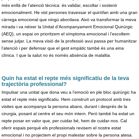
més enllà de l’atenció tècnica: és validar, escoltar i sostenir
emocionalment. He vist persones travessar el quiròfan amb una gran
càrrega emocional que ningú abordava. Això va transformar la meva
mirada i va néixer la Unitat d’Acompanyament Emocional Quirúrgic
(AEQ), un espai on prioritzem el símptoma emocional i l’escoltem
sense jutjar. La meva visió de la professió avui passa per humanitzar
l’atenció i per defensar que el gest empàtic també és una eina
clínica. I que la salut no és només absència de malaltia.
Quin ha estat el repte més significatiu de la teva
trajectòria professional?
Impulsar una unitat que dona veu a l’emoció en ple bloc quirúrgic ha
estat el repte més significatiu. Hem construït un protocol amb tres
visites que acompanya la persona abans, durant i després de la
cirurgia, posant al centre el seu món intern. Però també ha estat un
repte posar en valor que, per cuidar bé, hem de cuidar-nos. Cal
oferir espais perquè els professionals revisem el nostre estat
emocional i no projectem el propi malestar sobre la persona atesa.