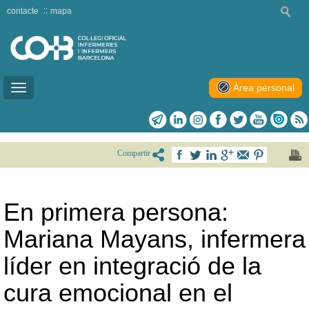
contacte
mapa
Àrea personal
Toggle
navigation
Compartir
En primera persona:
Mariana Mayans, infermera
líder en integració de la
cura emocional en el