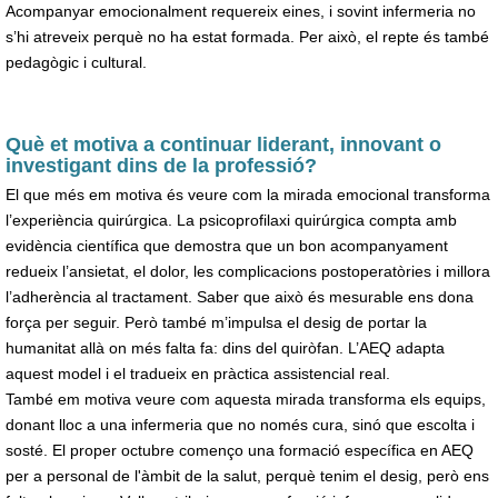
Acompanyar emocionalment requereix eines, i sovint infermeria no
s’hi atreveix perquè no ha estat formada. Per això, el repte és també
pedagògic i cultural.
Què et motiva a continuar liderant, innovant o
investigant dins de la professió?
El que més em motiva és veure com la mirada emocional transforma
l’experiència quirúrgica. La psicoprofilaxi quirúrgica compta amb
evidència científica que demostra que un bon acompanyament
redueix l’ansietat, el dolor, les complicacions postoperatòries i millora
l’adherència al tractament. Saber que això és mesurable ens dona
força per seguir. Però també m’impulsa el desig de portar la
humanitat allà on més falta fa: dins del quiròfan. L’AEQ adapta
aquest model i el tradueix en pràctica assistencial real.
També em motiva veure com aquesta mirada transforma els equips,
donant lloc a una infermeria que no només cura, sinó que escolta i
sosté. El proper octubre començo una formació específica en AEQ
per a personal de l'àmbit de la salut, perquè tenim el desig, però ens