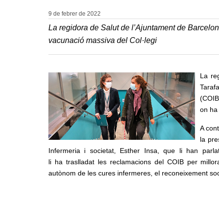
9 de febrer de
2022
La regidora de Salut de l’Ajuntament de Barcelona
vacunació massiva del Col·legi
La re
Tarafa
(COIB)
on ha 
A cont
la pr
Infermeria i societat, Esther Insa, que li han parla
li ha traslladat les reclamacions del COIB per millor
autònom de les cures infermeres, el reconeixement social