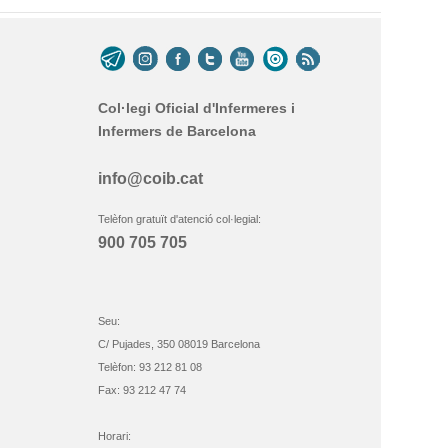
Col·legi Oficial d'Infermeres i
Infermers de Barcelona
info@coib.cat
Telèfon gratuït d'atenció col·legial:
900 705 705
Seu:
C/ Pujades, 350 08019 Barcelona
Telèfon: 93 212 81 08
Fax: 93 212 47 74
Horari: