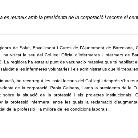
 es reuneix amb la presidenta de la corporació i recorre el cen
gidora de Salut, Envelliment i Cures de l’Ajuntament de Barcelona
, ha visitat la seu del Col·legi Oficial d’Infermeres i Infermers de Ba
. La regidora ha estat al punt de vacunació massiva que té habilitat e
saludat a les infermeres voluntàries i els administratius que hi treballen
inuació, ha recorregut les instal·lacions del Col·legi i després s’ha re
esidenta de la corporació, Paola Galbany, i amb la presidenta de la F
t sobre la situació de la professió i els projectes institucionals. 
ar la professió infermera, entre les quals la reclamació d’augmentar
 de la professió i la millora de les condicions laborals.