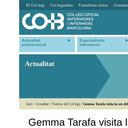
El Col·legi
Col·legiades
Finestreta única
Ciutada
Actualitat
Especialitats
professional
infermeres
Actualitat
/
/
/
Inici
Actualitat
Notícies del Col·legi
Gemma Tarafa visita la seu d
Gemma Tarafa visita 