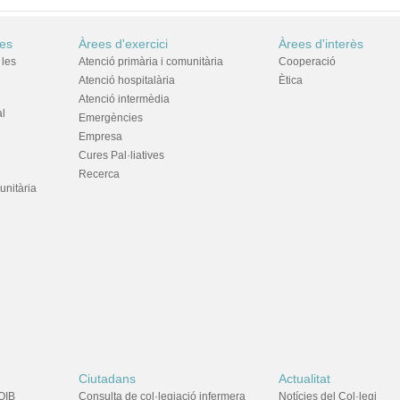
res
Àrees d'exercici
Àrees d'interès
 les
Atenció primària i comunitària
Cooperació
Atenció hospitalària
Ètica
Atenció intermèdia
al
Emergències
Empresa
Cures Pal·liatives
Recerca
unitària
Ciutadans
Actualitat
OIB
Consulta de col·legiació infermera
Notícies del Col·legi