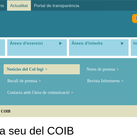
ns
Actualitat
Portal de transparència
Àrees d'exercici
Àrees d'interès
I
Notícies del Col·legi
Notes de premsa
Recull de premsa
Revista Infermeres
Contacta amb l'àrea de comunicació
el COIB
la seu del COIB