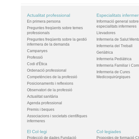
Actualitat professional
Especialitats inferme
En primera persona
Informació general sobre
especialitats infermeres
Preguntes freqüents sobre temes
professionals
Llevadores
Preguntes freqüents sobre la gestió
Infermeria de Salut Ment
infermera de la demanda
Infermeria del Treball
Campanyes
Geriàtrica
Professió
Infermeria Pediàtrica
Codi d'Ètica
Infermeria Familiar i Com
Ordenació professional
Infermeria de Cures
Competències de la professió
Medicoquirúrgiques
Posicionaments i reflexions
Observatori de la professió
Actualitat sanitària
Agenda professional
Premis i beques
Associacions i societats científiques
infermeres
El Col·legi
Col·legiades
Protecció de dades Fundació
Propostes de formació C