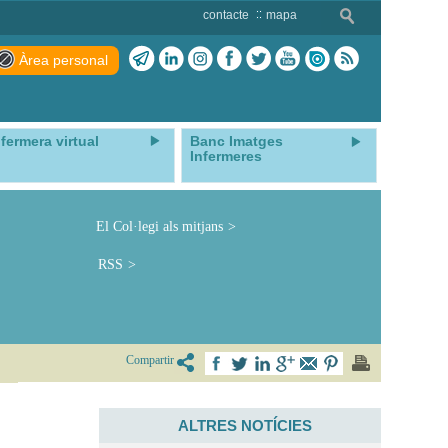
contacte
mapa
Àrea personal
nfermera virtual
Banc Imatges
Infermeres
El Col·legi als mitjans
RSS
Compartir
ALTRES NOTÍCIES