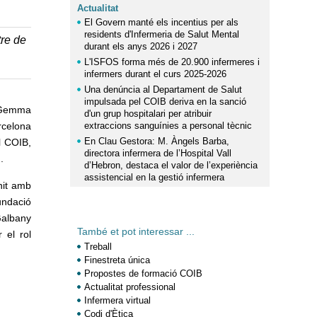
Actualitat
El Govern manté els incentius per als
residents d'Infermeria de Salut Mental
tre de
durant els anys 2026 i 2027
L'ISFOS forma més de 20.900 infermeres i
infermers durant el curs 2025-2026
Una denúncia al Departament de Salut
impulsada pel COIB deriva en la sanció
, Gemma
d'un grup hospitalari per atribuir
rcelona
extraccions sanguínies a personal tècnic
En Clau Gestora: M. Àngels Barba,
l COIB,
directora infermera de l’Hospital Vall
.
d’Hebron, destaca el valor de l’experiència
assistencial en la gestió infermera
unit amb
undació
Galbany
També et pot interessar ...
 el rol
Treball
Finestreta única
Propostes de formació COIB
Actualitat professional
Infermera virtual
Codi d'Ètica