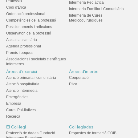
Professió
Infermeria Pediàtrica
Codi d'Ètica
Infermeria Familiar i Comunitària
Ordenació professional
Infermeria de Cures
Competències de la professió
Medicoquirúrgiques
Posicionaments i reflexions
Observatori de la professió
Actualitat sanitària
Agenda professional
Premis i beques
Associacions i societats científiques
infermeres
Àrees d'exercici
Àrees d'interès
Atenció primària i comunitària
Cooperació
Atenció hospitalària
Ètica
Atenció intermèdia
Emergències
Empresa
Cures Pal·liatives
Recerca
El Col·legi
Col·legiades
Protecció de dades Fundació
Propostes de formació COIB