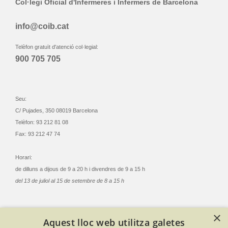
Col·legi Oficial d'Infermeres i Infermers de Barcelona
info@coib.cat
Telèfon gratuït d'atenció col·legial:
900 705 705
Seu:
C/ Pujades, 350 08019 Barcelona
Telèfon: 93 212 81 08
Fax: 93 212 47 74
Horari:
de dilluns a dijous de 9 a 20 h i divendres de 9 a 15 h
del 13 de juliol al 15 de setembre de 8 a 15 h
×
Aquest lloc web utilitza galetes