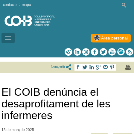
contacte
mapa
Àrea personal
Toggle
navigation
Compartir
El COIB denúncia el
desaprofitament de les
infermeres
13 de març de
2025