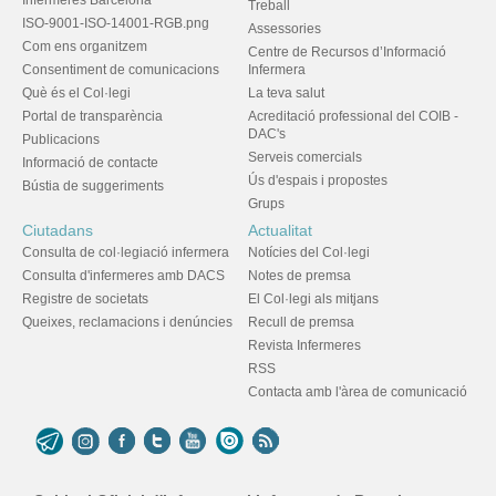
Infermeres Barcelona
Treball
ISO-9001-ISO-14001-RGB.png
Assessories
Com ens organitzem
Centre de Recursos d’Informació
Consentiment de comunicacions
Infermera
Què és el Col·legi
La teva salut
Portal de transparència
Acreditació professional del COIB -
DAC's
Publicacions
Serveis comercials
Informació de contacte
Ús d'espais i propostes
Bústia de suggeriments
Grups
Ciutadans
Actualitat
Consulta de col·legiació infermera
Notícies del Col·legi
Consulta d'infermeres amb DACS
Notes de premsa
Registre de societats
El Col·legi als mitjans
Queixes, reclamacions i denúncies
Recull de premsa
Revista Infermeres
RSS
Contacta amb l'àrea de comunicació