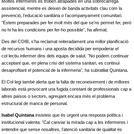
Moltes infermeres es troben atrapades en una sobrecàrrega
assistencial, mentre es deixen de banda activitats clau com la
prevenció, l'educació sanitària o l'acompanyament comunitari.
"Estem preparades per fer molt més del que se'ns permet fer, però
no hi ha les condicions per fer-ho possible", ha afirmat.
Des del COIB, s'ha reclamat reiteradament una millor planificació
de recursos humans i una aposta decidida per empoderar el
col·lectiu infermer dins dels equips de salut. "No podem continuar
acceptant que, en plena crisi del sistema sanitari, es continuï
desaprofitant el potencial de la infermeria", ha subratllat Quintana.
El Col·legi també alerta que la falta de reconeixement i de millores
laborals està provocant una fugida constant de professionals cap a
altres països o sectors, agreujant encara més el problema
estructural de manca de personal.
Isabel Quintana
insisteix que és urgent una resposta política i
institucional valenta: "Cal canviar la mirada cap a les infermeres i
entendre que sense nosaltres, l'atenció sanitària de qualitat és