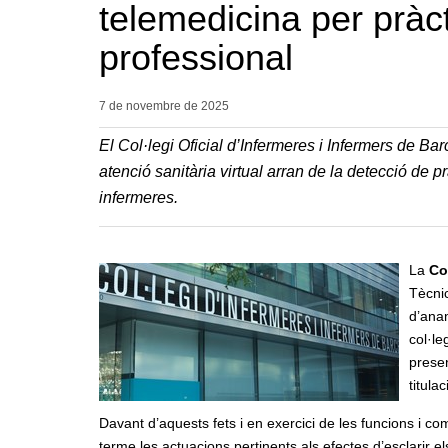
telemedicina per pràc
professional
7 de novembre de
2025
El Col·legi Oficial d’Infermeres i Infermers de B
atenció sanitària virtual arran de la detecció de
infermeres.
La
Co
Tècnic
d’ana
col·le
prese
titula
Davant d’aquests fets i en exercici de les funcions i co
terme les actuacions pertinents als efectes d’esclarir els