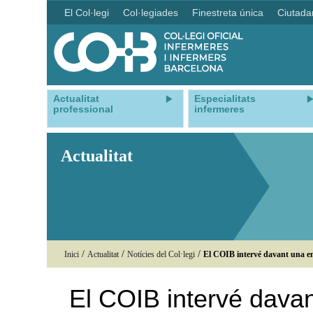
El Col·legi
Col·legiades
Finestreta única
Ciutada
Actualitat
Especialitats
professional
infermeres
Actualitat
/
/
/
Inici
Actualitat
Notícies del Col·legi
El COIB intervé davant una em
El COIB intervé dava