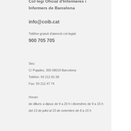
Col·legi Oficial d'Infermeres i
Infermers de Barcelona
info@coib.cat
Telèfon gratuït d'atenció col·legial:
900 705 705
Seu:
C/ Pujades, 350 08019 Barcelona
Telèfon: 93 212 81 08
Fax: 93 212 47 74
Horari:
de dilluns a dijous de 9 a 20 h i divendres de 9 a 15 h
del 13 de juliol al 15 de setembre de 8 a 15 h