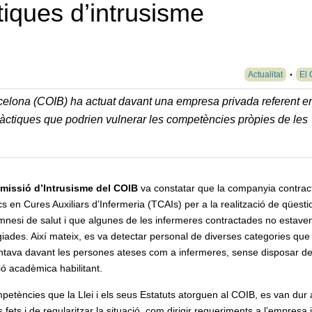
tiques d’intrusisme
Actualitat
El 
arcelona (COIB) ha actuat davant una empresa privada referent e
 pràctiques que podrien vulnerar les competències pròpies de les
missió d’Intrusisme del COIB
va constatar que la companyia contrac
s en Cures Auxiliars d’Infermeria (TCAIs) per a la realització de qüesti
mnesi de salut i que algunes de les infermeres contractades no estave
giades. Així mateix, es va detectar personal de diverses categories que
ntava davant les persones ateses com a infermeres, sense disposar de
ció acadèmica habilitant.
mpetències que la Llei i els seus Estatuts atorguen al COIB, es van dur 
 fets i de regularitzar la situació, com dirigir requeriments a l’empresa i