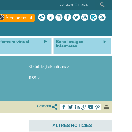
contacte
mapa
Àrea personal
nfermera virtual
Banc Imatges
Infermeres
El Col·legi als mitjans
RSS
Compartir
ALTRES NOTÍCIES