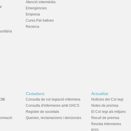
Atenció intermèdia
al
Emergències
Empresa
Cures Pal·liatives
Recerca
unitària
Ciutadans
Actualitat
OIB
Consulta de col·legiació infermera
Notícies del Col·legi
Consulta d'infermeres amb DACS
Notes de premsa
Registre de societats
El Col·legi als mitjans
formació
Queixes, reclamacions i denúncies
Recull de premsa
Revista Infermeres
RSS