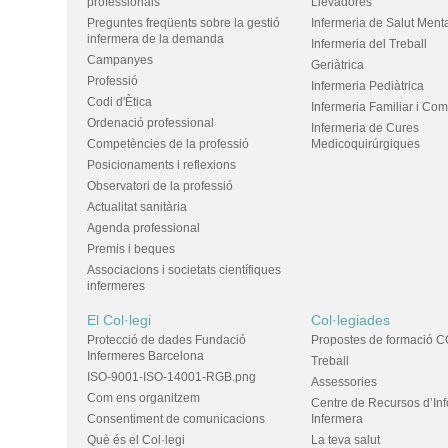
professionals
Llevadores
Preguntes freqüents sobre la gestió
Infermeria de Salut Ment
infermera de la demanda
Infermeria del Treball
Campanyes
Geriàtrica
Professió
Infermeria Pediàtrica
Codi d'Ètica
Infermeria Familiar i Com
Ordenació professional
Infermeria de Cures
Competències de la professió
Medicoquirúrgiques
Posicionaments i reflexions
Observatori de la professió
Actualitat sanitària
Agenda professional
Premis i beques
Associacions i societats científiques
infermeres
El Col·legi
Col·legiades
Protecció de dades Fundació
Propostes de formació C
Infermeres Barcelona
Treball
ISO-9001-ISO-14001-RGB.png
Assessories
Com ens organitzem
Centre de Recursos d’In
Consentiment de comunicacions
Infermera
Què és el Col·legi
La teva salut