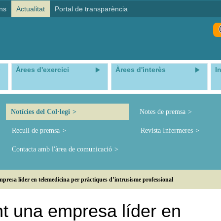
ns
Actualitat
Portal de transparència
Àrees d'exercici
Àrees d'interès
I
Notícies del Col·legi
Notes de premsa
Recull de premsa
Revista Infermeres
Contacta amb l'àrea de comunicació
presa líder en telemedicina per pràctiques d’intrusisme professional
nt una empresa líder en