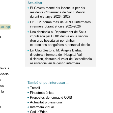
Actualitat
El Govern manté els incentius per als
residents d'Infermeria de Salut Mental
durant els anys 2026 i 2027
L'ISFOS forma més de 20.900 infermeres i
infermers durant el curs 2025-2026
Col·legi
Una denúncia al Departament de Salut
impulsada pel COIB deriva en la sanció
n
d'un grup hospitalari per atribuir
extraccions sanguínies a personal tècnic
En Clau Gestora: M. Àngels Barba,
directora infermera de l’Hospital Vall
d’Hebron, destaca el valor de l’experiència
assistencial en la gestió infermera
tava a
onaris
n
També et pot interessar ...
 es
Treball
 la
Finestreta única
Propostes de formació COIB
Actualitat professional
a
Infermera virtual
Codi d'Ètica