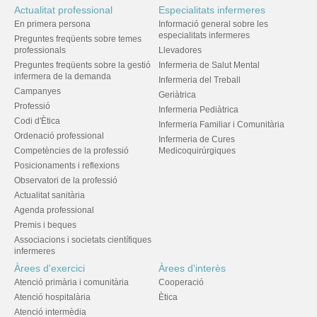
Actualitat professional
Especialitats infermeres
En primera persona
Informació general sobre les
especialitats infermeres
Preguntes freqüents sobre temes
professionals
Llevadores
Preguntes freqüents sobre la gestió
Infermeria de Salut Mental
infermera de la demanda
Infermeria del Treball
Campanyes
Geriàtrica
Professió
Infermeria Pediàtrica
Codi d'Ètica
Infermeria Familiar i Comunitària
Ordenació professional
Infermeria de Cures
Competències de la professió
Medicoquirúrgiques
Posicionaments i reflexions
Observatori de la professió
Actualitat sanitària
Agenda professional
Premis i beques
Associacions i societats científiques
infermeres
Àrees d'exercici
Àrees d'interès
Atenció primària i comunitària
Cooperació
Atenció hospitalària
Ètica
Atenció intermèdia