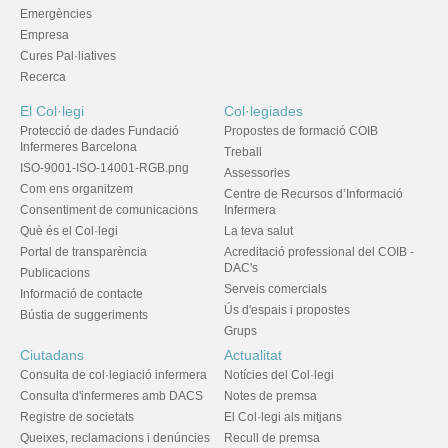
Emergències
Empresa
Cures Pal·liatives
Recerca
El Col·legi
Col·legiades
Protecció de dades Fundació
Propostes de formació COIB
Infermeres Barcelona
Treball
ISO-9001-ISO-14001-RGB.png
Assessories
Com ens organitzem
Centre de Recursos d’Informació
Consentiment de comunicacions
Infermera
Què és el Col·legi
La teva salut
Portal de transparència
Acreditació professional del COIB -
DAC's
Publicacions
Serveis comercials
Informació de contacte
Ús d'espais i propostes
Bústia de suggeriments
Grups
Ciutadans
Actualitat
Consulta de col·legiació infermera
Notícies del Col·legi
Consulta d'infermeres amb DACS
Notes de premsa
Registre de societats
El Col·legi als mitjans
Queixes, reclamacions i denúncies
Recull de premsa