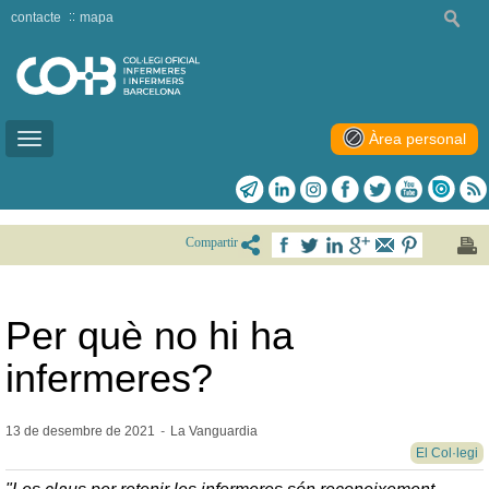
contacte
mapa
Àrea personal
Toggle
navigation
Compartir
Per què no hi ha
infermeres?
13 de desembre de
2021
-
La Vanguardia
El Col·legi