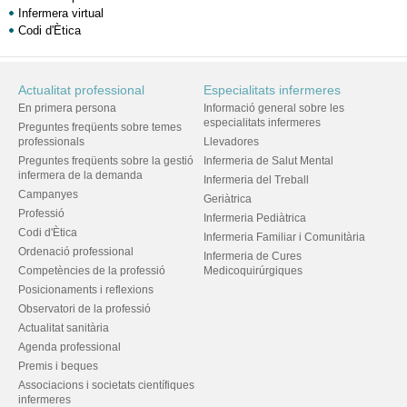
Infermera virtual
Codi d'Ètica
Actualitat professional
Especialitats infermeres
En primera persona
Informació general sobre les
especialitats infermeres
Preguntes freqüents sobre temes
professionals
Llevadores
Preguntes freqüents sobre la gestió
Infermeria de Salut Mental
infermera de la demanda
Infermeria del Treball
Campanyes
Geriàtrica
Professió
Infermeria Pediàtrica
Codi d'Ètica
Infermeria Familiar i Comunitària
Ordenació professional
Infermeria de Cures
Competències de la professió
Medicoquirúrgiques
Posicionaments i reflexions
Observatori de la professió
Actualitat sanitària
Agenda professional
Premis i beques
Associacions i societats científiques
infermeres