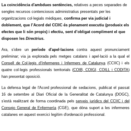
La coincidència d'ambdues sentències,
relatives a peces separades de
sengles recursos contenciosos administratius presentats per les
organitzacions col·legials mèdiques,
confirma per via judicial i
doblement, que l’Acord del CCIIC és plenament executiu (produeix els
efectes que li són propis) i efectiu, sent d’obligat compliment el que
disposen les
Directrius
.
Ara, s'obre un
període d'apel·lacions
contra aquest pronunciament
preliminar; via ja explorada pels metges catalans i apel·lació a la qual el
Consell de Col·legis d’Infermeres i Infermers de Catalunya
(CCIIC) i els
quatre col·legis professionals territorials (
COIB, COIGI, COILL i CODITA
)
han presentat oposició.
La defensa legal de l'Acord professional de sedacions, publicat el passat
16 de setembre al Diari Oficial de la Generalitat de Catalunya (DOGC),
s'està realitzant de forma coordinada pels
serveis jurídics del CCIIC i del
Consejo General de Enfermería
(CGE), que dóna suport a les infermeres
catalanes en aquest exercici legítim d'ordenació professional.