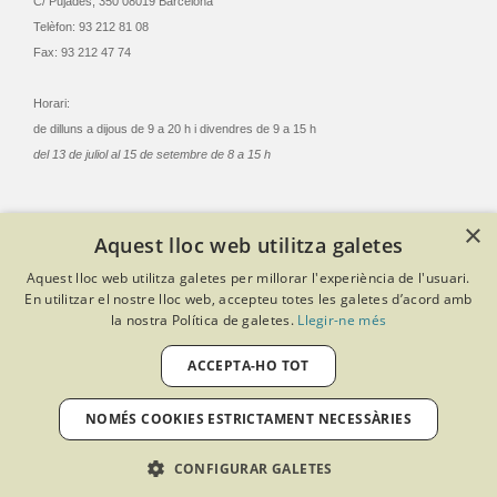
C/ Pujades, 350 08019 Barcelona
Telèfon: 93 212 81 08
Fax: 93 212 47 74
Horari:
de dilluns a dijous de 9 a 20 h i divendres de 9 a 15 h
del 13 de juliol al 15 de setembre de 8 a 15 h
×
Aquest lloc web utilitza galetes
© Col·legi Oficial Infermeres i Infermers de Barcelona
Aquest lloc web utilitza galetes per millorar l'experiència de l'usuari.
Criteris de privacitat
Política de cookies
Avís legal
En utilitzar el nostre lloc web, accepteu totes les galetes d’acord amb
Política de protecció de dades
Política de qualitat
la nostra Política de galetes.
Llegir-ne més
Canal de denúncies
Desenvolupat amb Softeng Portal Builder
ACCEPTA-HO TOT
NOMÉS COOKIES ESTRICTAMENT NECESSÀRIES
CONFIGURAR GALETES