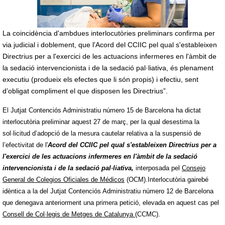
La coincidència d'ambdues interlocutòries preliminars confirma per
via judicial i doblement, que l'Acord del CCIIC pel qual s'estableixen
Directrius per a l'exercici de les actuacions infermeres en l'àmbit de
la sedació intervencionista i de la sedació pal·liativa, és plenament
executiu (produeix els efectes que li són propis) i efectiu, sent
d’obligat compliment el que disposen les Directrius”.
El Jutjat Contenciós Administratiu número 15 de Barcelona ha dictat
interlocutòria preliminar aquest 27 de març, per la qual desestima la
sol·licitud d’adopció de la mesura cautelar relativa a la suspensió de
l’efectivitat de l'
Acord del CCIIC pel qual s'estableixen Directrius per a
l'exercici de les actuacions infermeres en l'àmbit de la sedació
intervencionista i de la sedació pal·liativa,
interposada pel
Consejo
General de Colegios Oficiales de Médicos
(OCM).Interlocutòria gairebé
idèntica a la del Jutjat Contenciós Administratiu número 12 de Barcelona
que denegava anteriorment una primera petició, elevada en aquest cas pel
Consell de Col·legis de Metges de Catalunya
(CCMC).