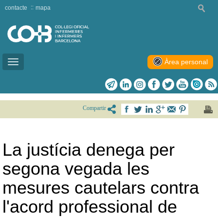
contacte
mapa
Àrea personal
Toggle
navigation
Compartir
La justícia denega per
segona vegada les
mesures cautelars contra
l'acord professional de