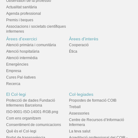
Observatori de la professió
Actualitat sanitària
Agenda professional
Premis i beques
Associacions i societats científiques
infermeres
Àrees d'exercici
Àrees d'interès
Atenció primària i comunitària
Cooperació
Atenció hospitalària
Ètica
Atenció intermèdia
Emergències
Empresa
Cures Pal·liatives
Recerca
El Col·legi
Col·legiades
Protecció de dades Fundació
Propostes de formació COIB
Infermeres Barcelona
Treball
ISO-9001-ISO-14001-RGB.png
Assessories
Com ens organitzem
Centre de Recursos d’Informació
Consentiment de comunicacions
Infermera
Què és el Col·legi
La teva salut
Portal de transparència
Acreditació professional del COIB -