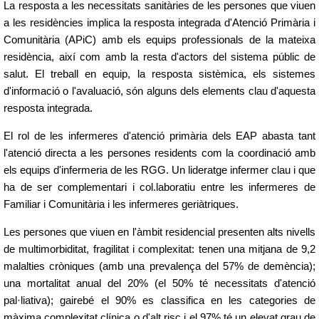
La resposta a les necessitats sanitàries de les persones que viuen
a les residències implica la resposta integrada d'Atenció Primària i
Comunitària (APiC) amb els equips professionals de la mateixa
residència, així com amb la resta d'actors del sistema públic de
salut. El treball en equip, la resposta sistèmica, els sistemes
d'informació o l'avaluació, són alguns dels elements clau d'aquesta
resposta integrada.
El rol de les infermeres d'atenció primària dels EAP abasta tant
l'atenció directa a les persones residents com la coordinació amb
els equips d'infermeria de les RGG. Un lideratge infermer clau i que
ha de ser complementari i col.laboratiu entre les infermeres de
Familiar i Comunitària i les infermeres geriàtriques.
Les persones que viuen en l'àmbit residencial presenten alts nivells
de multimorbiditat, fragilitat i complexitat: tenen una mitjana de 9,2
malalties cròniques (amb una prevalença del 57% de demència);
una mortalitat anual del 20% (el 50% té necessitats d'atenció
pal·liativa); gairebé el 90% es classifica en les categories de
màxima complexitat clínica o d'alt risc i el 97% té un elevat grau de