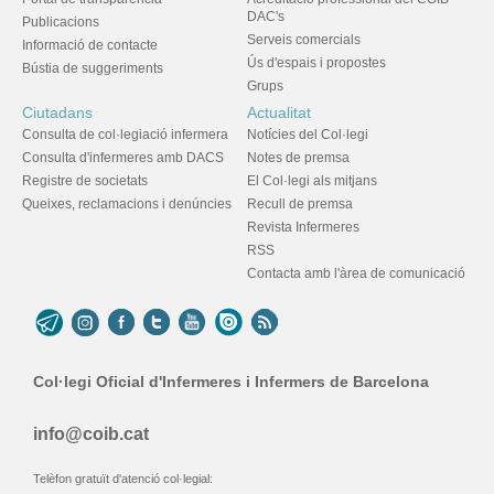
DAC's
Publicacions
Serveis comercials
Informació de contacte
Ús d'espais i propostes
Bústia de suggeriments
Grups
Ciutadans
Actualitat
Consulta de col·legiació infermera
Notícies del Col·legi
Consulta d'infermeres amb DACS
Notes de premsa
Registre de societats
El Col·legi als mitjans
Queixes, reclamacions i denúncies
Recull de premsa
Revista Infermeres
RSS
Contacta amb l'àrea de comunicació
Col·legi Oficial d'Infermeres i Infermers de Barcelona
info@coib.cat
Telèfon gratuït d'atenció col·legial: