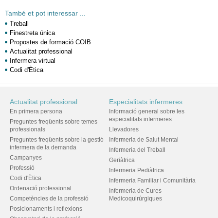
També et pot interessar ...
Treball
Finestreta única
Propostes de formació COIB
Actualitat professional
Infermera virtual
Codi d'Ètica
Actualitat professional
Especialitats infermeres
En primera persona
Informació general sobre les
especialitats infermeres
Preguntes freqüents sobre temes
professionals
Llevadores
Preguntes freqüents sobre la gestió
Infermeria de Salut Mental
infermera de la demanda
Infermeria del Treball
Campanyes
Geriàtrica
Professió
Infermeria Pediàtrica
Codi d'Ètica
Infermeria Familiar i Comunitària
Ordenació professional
Infermeria de Cures
Competències de la professió
Medicoquirúrgiques
Posicionaments i reflexions