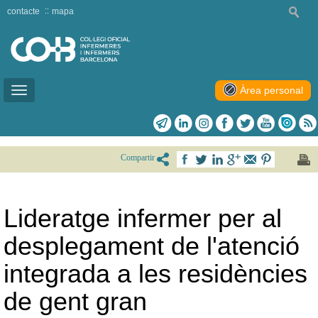
contacte
mapa
Àrea personal
Toggle
navigation
Compartir
Lideratge infermer per al
desplegament de l'atenció
integrada a les residències
de gent gran