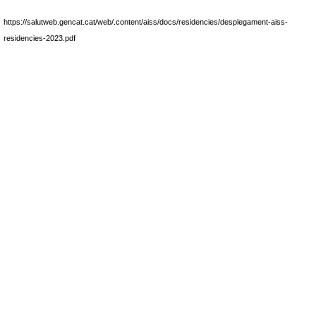
https://salutweb.gencat.cat/web/.content/aiss/docs/residencies/desplegament-aiss-
residencies-2023.pdf