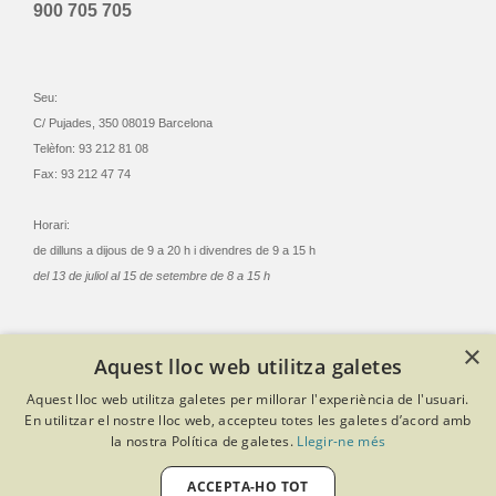
900 705 705
Seu:
C/ Pujades, 350 08019 Barcelona
Telèfon: 93 212 81 08
Fax: 93 212 47 74
Horari:
de dilluns a dijous de 9 a 20 h i divendres de 9 a 15 h
del 13 de juliol al 15 de setembre de 8 a 15 h
×
Aquest lloc web utilitza galetes
© Col·legi Oficial Infermeres i Infermers de Barcelona
Aquest lloc web utilitza galetes per millorar l'experiència de l'usuari.
Criteris de privacitat
Política de cookies
Avís legal
En utilitzar el nostre lloc web, accepteu totes les galetes d’acord amb
Política de protecció de dades
Política de qualitat
la nostra Política de galetes.
Llegir-ne més
Canal de denúncies
Desenvolupat amb Softeng Portal Builder
ACCEPTA-HO TOT