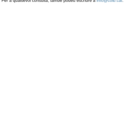
Per a qualsevol consulta, també podeu escriure a
info@coib.cat
.