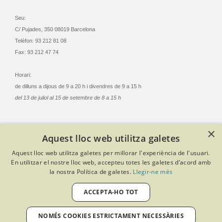
Seu:
C/ Pujades, 350 08019 Barcelona
Telèfon: 93 212 81 08
Fax: 93 212 47 74
Horari:
de dilluns a dijous de 9 a 20 h i divendres de 9 a 15 h
del 13 de juliol al 15 de setembre de 8 a 15 h
×
Aquest lloc web utilitza galetes
© Col·legi Oficial Infermeres i Infermers de Barcelona
Aquest lloc web utilitza galetes per millorar l'experiència de l'usuari.
Criteris de privacitat
Política de cookies
Avís legal
En utilitzar el nostre lloc web, accepteu totes les galetes d’acord amb
Política de protecció de dades
Política de qualitat
la nostra Política de galetes.
Llegir-ne més
Canal de denúncies
Desenvolupat amb Softeng Portal Builder
ACCEPTA-HO TOT
NOMÉS COOKIES ESTRICTAMENT NECESSÀRIES