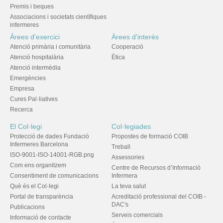
Premis i beques
Associacions i societats científiques
infermeres
Àrees d'exercici
Àrees d'interès
Atenció primària i comunitària
Cooperació
Atenció hospitalària
Ètica
Atenció intermèdia
Emergències
Empresa
Cures Pal·liatives
Recerca
El Col·legi
Col·legiades
Protecció de dades Fundació
Propostes de formació COIB
Infermeres Barcelona
Treball
ISO-9001-ISO-14001-RGB.png
Assessories
Com ens organitzem
Centre de Recursos d’Informació
Consentiment de comunicacions
Infermera
Què és el Col·legi
La teva salut
Portal de transparència
Acreditació professional del COIB -
DAC's
Publicacions
Serveis comercials
Informació de contacte