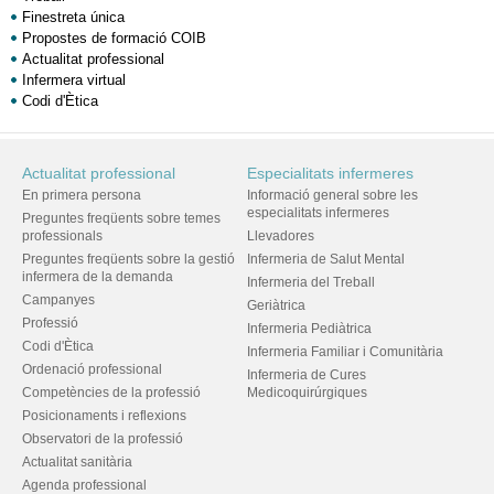
Finestreta única
Propostes de formació COIB
Actualitat professional
Infermera virtual
Codi d'Ètica
Actualitat professional
Especialitats infermeres
En primera persona
Informació general sobre les
especialitats infermeres
Preguntes freqüents sobre temes
professionals
Llevadores
Preguntes freqüents sobre la gestió
Infermeria de Salut Mental
infermera de la demanda
Infermeria del Treball
Campanyes
Geriàtrica
Professió
Infermeria Pediàtrica
Codi d'Ètica
Infermeria Familiar i Comunitària
Ordenació professional
Infermeria de Cures
Competències de la professió
Medicoquirúrgiques
Posicionaments i reflexions
Observatori de la professió
Actualitat sanitària
Agenda professional