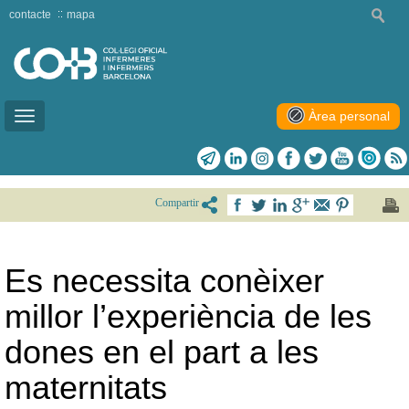
contacte
mapa
Àrea personal
Toggle
navigation
Compartir
Es necessita conèixer
millor l’experiència de les
dones en el part a les
maternitats