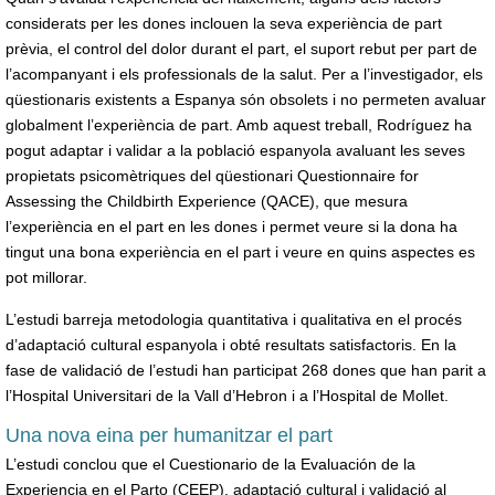
considerats per les dones inclouen la seva experiència de part
prèvia, el control del dolor durant el part, el suport rebut per part de
l’acompanyant i els professionals de la salut. Per a l’investigador, els
qüestionaris existents a Espanya són obsolets i no permeten avaluar
globalment l’experiència de part. Amb aquest treball, Rodríguez ha
pogut adaptar i validar a la població espanyola avaluant les seves
propietats psicomètriques del qüestionari Questionnaire for
Assessing the Childbirth Experience (QACE), que mesura
l’experiència en el part en les dones i permet veure si la dona ha
tingut una bona experiència en el part i veure en quins aspectes es
pot millorar.
L’estudi barreja metodologia quantitativa i qualitativa en el procés
d’adaptació cultural espanyola i obté resultats satisfactoris. En la
fase de validació de l’estudi han participat 268 dones que han parit a
l’Hospital Universitari de la Vall d’Hebron i a l’Hospital de Mollet.
Una nova eina per humanitzar el part
L’estudi conclou que el Cuestionario de la Evaluación de la
Experiencia en el Parto (CEEP), adaptació cultural i validació al