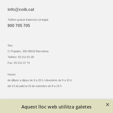
info@coib.cat
Telèfon gratuït d'atenció col·legial:
900 705 705
Seu:
C/ Pujades, 350 08019 Barcelona
Telèfon: 93 212 81 08
Fax: 93 212 47 74
Horari:
de dilluns a dijous de 9 a 20 h i divendres de 9 a 15 h
del 13 de juliol al 15 de setembre de 8 a 15 h
×
Aquest lloc web utilitza galetes
© Col·legi Oficial Infermeres i Infermers de Barcelona