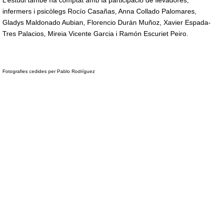
L’estudi també ha comptat amb la participació de llevadores,
infermers i psicòlegs Rocío Casañas, Anna Collado Palomares,
Gladys Maldonado Aubian, Florencio Durán Muñoz, Xavier Espada-
Tres Palacios, Mireia Vicente Garcia i Ramón Escuriet Peiro.
Fotografies cedides per Pablo Rodríguez