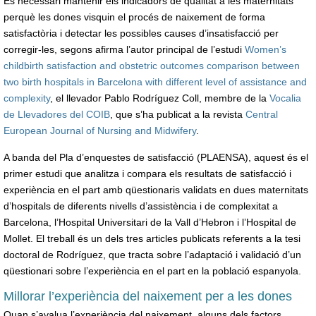
És necessari mantenir els indicadors de qualitat a les maternitats
perquè les dones visquin el procés de naixement de forma
satisfactòria i detectar les possibles causes d’insatisfacció per
corregir-les, segons afirma l’autor principal de l’estudi
Women’s
childbirth satisfaction and obstetric outcomes comparison between
two birth hospitals in Barcelona with different level of assistance and
complexity
, el llevador Pablo Rodríguez Coll, membre de la
Vocalia
de Llevadores del COIB
, que s’ha publicat a la revista
Central
European Journal of Nursing and Midwifery
.
A banda del Pla d’enquestes de satisfacció (PLAENSA), aquest és el
primer estudi que analitza i compara els resultats de satisfacció i
experiència en el part amb qüestionaris validats en dues maternitats
d’hospitals de diferents nivells d’assistència i de complexitat a
Barcelona, l’Hospital Universitari de la Vall d’Hebron i l’Hospital de
Mollet. El treball és un dels tres articles publicats referents a la tesi
doctoral de Rodríguez, que tracta sobre l’adaptació i validació d’un
qüestionari sobre l’experiència en el part en la població espanyola.
Millorar l’experiència del naixement per a les dones
Quan s’avalua l’experiència del naixement, alguns dels factors