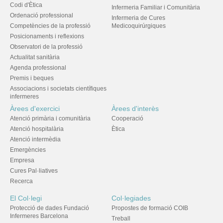
Codi d'Ètica
Infermeria Familiar i Comunitària
Ordenació professional
Infermeria de Cures
Competències de la professió
Medicoquirúrgiques
Posicionaments i reflexions
Observatori de la professió
Actualitat sanitària
Agenda professional
Premis i beques
Associacions i societats científiques
infermeres
Àrees d'exercici
Àrees d'interès
Atenció primària i comunitària
Cooperació
Atenció hospitalària
Ètica
Atenció intermèdia
Emergències
Empresa
Cures Pal·liatives
Recerca
El Col·legi
Col·legiades
Protecció de dades Fundació
Propostes de formació COIB
Infermeres Barcelona
Treball