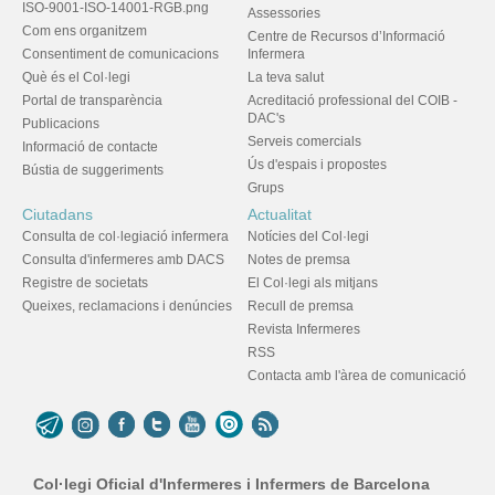
ISO-9001-ISO-14001-RGB.png
Assessories
Com ens organitzem
Centre de Recursos d’Informació
Consentiment de comunicacions
Infermera
Què és el Col·legi
La teva salut
Portal de transparència
Acreditació professional del COIB -
DAC's
Publicacions
Serveis comercials
Informació de contacte
Ús d'espais i propostes
Bústia de suggeriments
Grups
Ciutadans
Actualitat
Consulta de col·legiació infermera
Notícies del Col·legi
Consulta d'infermeres amb DACS
Notes de premsa
Registre de societats
El Col·legi als mitjans
Queixes, reclamacions i denúncies
Recull de premsa
Revista Infermeres
RSS
Contacta amb l'àrea de comunicació
Col·legi Oficial d'Infermeres i Infermers de Barcelona