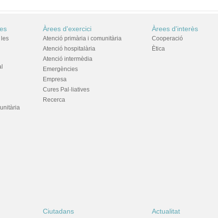
res
Àrees d'exercici
Àrees d'interès
 les
Atenció primària i comunitària
Cooperació
Atenció hospitalària
Ètica
Atenció intermèdia
al
Emergències
Empresa
Cures Pal·liatives
Recerca
unitària
Ciutadans
Actualitat