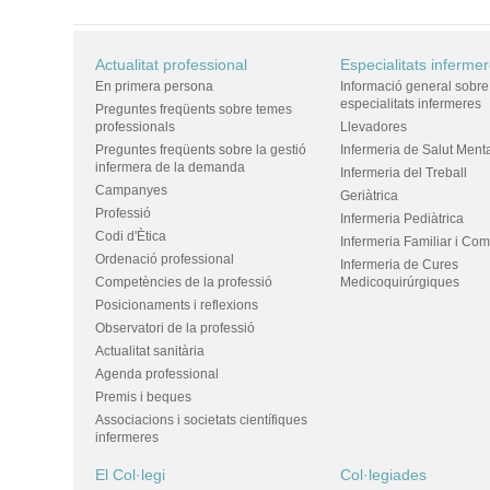
Actualitat professional
Especialitats inferme
En primera persona
Informació general sobre
especialitats infermeres
Preguntes freqüents sobre temes
professionals
Llevadores
Preguntes freqüents sobre la gestió
Infermeria de Salut Ment
infermera de la demanda
Infermeria del Treball
Campanyes
Geriàtrica
Professió
Infermeria Pediàtrica
Codi d'Ètica
Infermeria Familiar i Com
Ordenació professional
Infermeria de Cures
Competències de la professió
Medicoquirúrgiques
Posicionaments i reflexions
Observatori de la professió
Actualitat sanitària
Agenda professional
Premis i beques
Associacions i societats científiques
infermeres
El Col·legi
Col·legiades