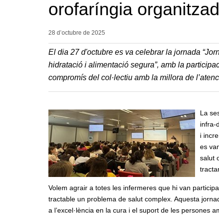
orofaríngia organitza
28 d’octubre de
2025
El dia 27 d'octubre es va celebrar la jornada “Jo
hidratació i alimentació segura”, amb la participac
compromís del col·lectiu amb la millora de l’atenci
La ses
infra-
i incr
es van
salut 
tracta
Volem agrair a totes les infermeres que hi van participar
tractable un problema de salut complex. Aquesta jorna
a l’excel·lència en la cura i el suport de les persones a