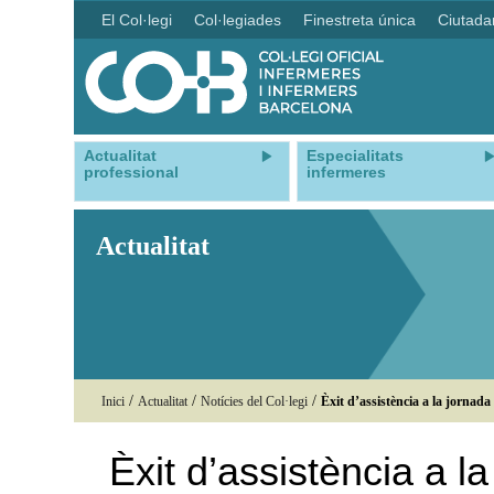
El Col·legi
Col·legiades
Finestreta única
Ciutada
Actualitat
Especialitats
professional
infermeres
Actualitat
/
/
/
Inici
Actualitat
Notícies del Col·legi
Èxit d’assistència a la jornad
Èxit d’assistència a l