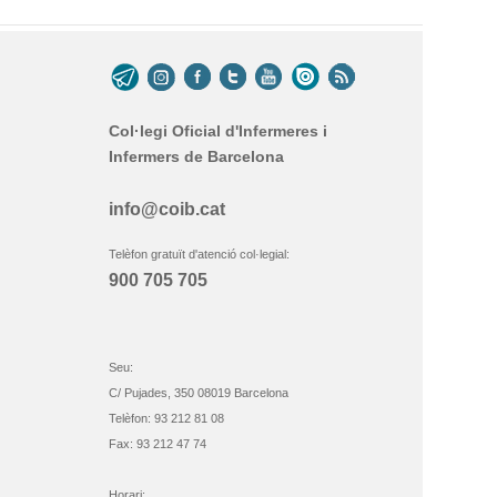
Col·legi Oficial d'Infermeres i
Infermers de Barcelona
info@coib.cat
Telèfon gratuït d'atenció col·legial:
900 705 705
Seu:
C/ Pujades, 350 08019 Barcelona
Telèfon: 93 212 81 08
Fax: 93 212 47 74
Horari: