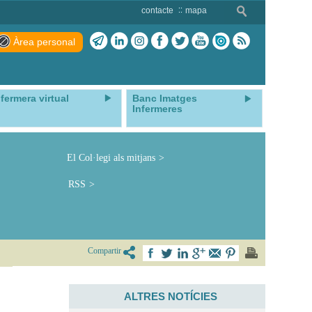
contacte
mapa
Àrea personal
nfermera virtual
Banc Imatges
Infermeres
El Col·legi als mitjans
RSS
Compartir
ALTRES NOTÍCIES