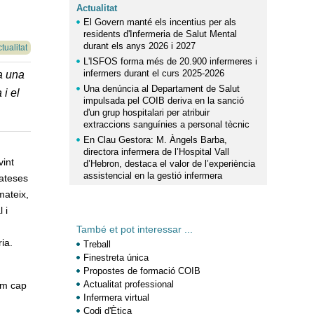
Actualitat
El Govern manté els incentius per als
residents d'Infermeria de Salut Mental
durant els anys 2026 i 2027
tualitat
L'ISFOS forma més de 20.900 infermeres i
infermers durant el curs 2025-2026
a una
Una denúncia al Departament de Salut
 i el
impulsada pel COIB deriva en la sanció
d'un grup hospitalari per atribuir
extraccions sanguínies a personal tècnic
En Clau Gestora: M. Àngels Barba,
directora infermera de l’Hospital Vall
vint
d’Hebron, destaca el valor de l’experiència
assistencial en la gestió infermera
 ateses
mateix,
 i
També et pot interessar ...
ia.
Treball
Finestreta única
Propostes de formació COIB
Actualitat professional
rm cap
Infermera virtual
Codi d'Ètica