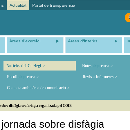
ns
Actualitat
Portal de transparència
Àrees d'exercici
Àrees d'interès
I
Notícies del Col·legi
Notes de premsa
Recull de premsa
Revista Infermeres
Contacta amb l'àrea de comunicació
a sobre disfàgia orofaríngia organitzada pel COIB
a jornada sobre disfàgia