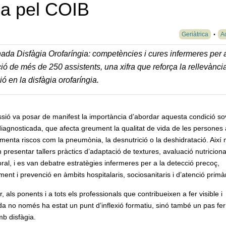
da pel COIB
Geriàtrica
Ac
rnada Disfàgia Orofaríngia: competències i cures infermeres per 
ió de més de 250 assistents, una xifra que reforça la rellevància
ó en la disfàgia orofaríngia.
sió va posar de manifest la importància d’abordar aquesta condició so
diagnosticada, que afecta greument la qualitat de vida de les persones
ementa riscos com la pneumònia, la desnutrició o la deshidratació. Així 
 presentar tallers pràctics d’adaptació de textures, avaluació nutricional
oral, i es van debatre estratègies infermeres per a la detecció precoç,
ment i prevenció en àmbits hospitalaris, sociosanitaris i d’atenció primàr
, als ponents i a tots els professionals que contribueixen a fer visible i
da no només ha estat un punt d’inflexió formatiu, sinó també un pas fe
mb disfàgia.