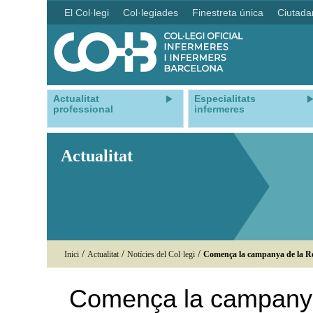
El Col·legi
Col·legiades
Finestreta única
Ciutada
Actualitat
Especialitats
professional
infermeres
Actualitat
/
/
/
Inici
Actualitat
Notícies del Col·legi
Comença la campanya de la Re
Comença la campanya