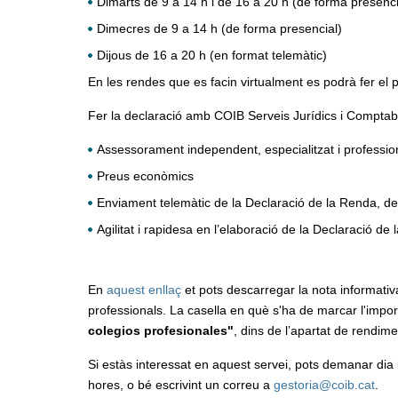
Dimarts de 9 a 14 h i de 16 a 20 h (de forma presenci
Dimecres de 9 a 14 h (de forma presencial)
Dijous de 16 a 20 h (en format telemàtic)
En les rendes que es facin virtualment es podrà fer el 
Fer la declaració amb COIB Serveis Jurídics i Comptab
Assessorament independent, especialitzat i profession
Preus econòmics
Enviament telemàtic de la Declaració de la Renda, 
Agilitat i rapidesa en l’elaboració de la Declaració de
En
aquest enllaç
et pots descarregar la nota informativ
professionals. La casella en què s'ha de marcar l'import
colegios profesionales"
, dins de l’apartat de rendime
Si estàs interessat en aquest servei, pots demanar dia 
hores, o bé escrivint un correu a
gestoria@coib.cat
.