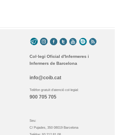
Col·legi Oficial d'Infermeres i
Infermers de Barcelona
info@coib.cat
Telèfon gratuït d'atenció col·legial:
900 705 705
Seu:
C/ Pujades, 350 08019 Barcelona
Telèfon: 93 212 81 08