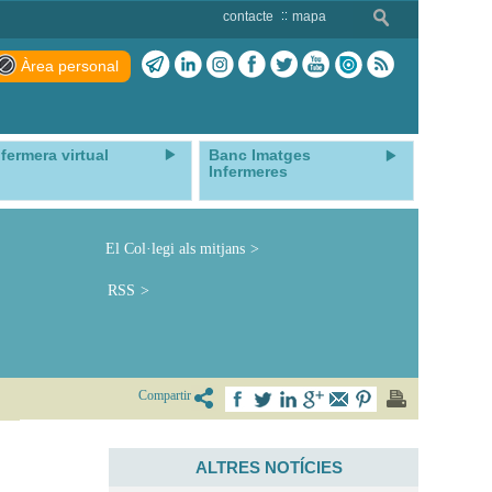
contacte
mapa
Àrea personal
nfermera virtual
Banc Imatges
Infermeres
El Col·legi als mitjans
RSS
Compartir
ALTRES NOTÍCIES