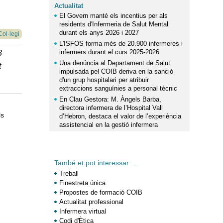
Actualitat
El Govern manté els incentius per als
residents d'Infermeria de Salut Mental
durant els anys 2026 i 2027
Col·legi
L'ISFOS forma més de 20.900 infermeres i
infermers durant el curs 2025-2026
3
Una denúncia al Departament de Salut
t
impulsada pel COIB deriva en la sanció
d'un grup hospitalari per atribuir
extraccions sanguínies a personal tècnic
En Clau Gestora: M. Àngels Barba,
directora infermera de l’Hospital Vall
ls
d’Hebron, destaca el valor de l’experiència
assistencial en la gestió infermera
També et pot interessar ...
Treball
Finestreta única
Propostes de formació COIB
Actualitat professional
Infermera virtual
Codi d'Ètica