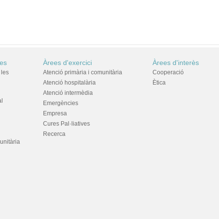
res
Àrees d'exercici
Àrees d'interès
 les
Atenció primària i comunitària
Cooperació
Atenció hospitalària
Ètica
Atenció intermèdia
al
Emergències
Empresa
Cures Pal·liatives
Recerca
unitària