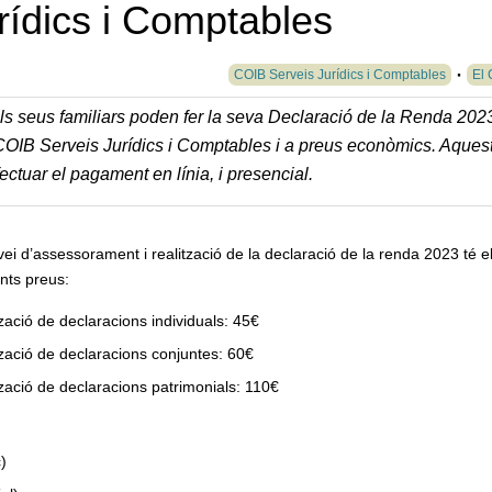
ídics i Comptables
COIB Serveis Jurídics i Comptables
El 
s i els seus familiars poden fer la seva Declaració de la Renda 202
COIB Serveis Jurídics i Comptables i a preus econòmics. Aques
ectuar el pagament en línia, i presencial.
vei d’assessorament i realització de la declaració de la renda 2023 té e
nts preus:
zació de declaracions individuals: 45€
zació de declaracions conjuntes: 60€
zació de declaracions patrimonials: 110€
)