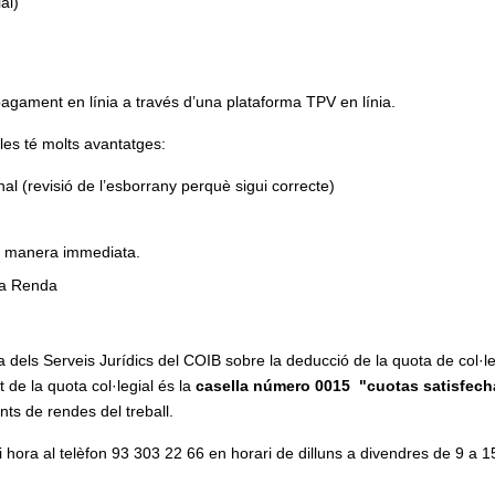
al)
pagament en línia a través d’una plataforma TPV en línia.
les té molts avantatges:
al (revisió de l’esborrany perquè sigui correcte)
de manera immediata.
 la Renda
a dels Serveis Jurídics del COIB sobre la deducció de la quota de col·l
 de la quota col·legial és la
casella número 0015 "cuotas satisfech
nts de rendes del treball.
i hora al telèfon 93 303 22 66 en horari de dilluns a divendres de 9 a 1