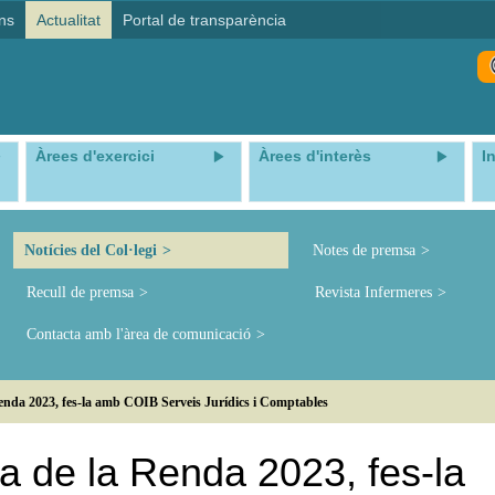
ns
Actualitat
Portal de transparència
Àrees d'exercici
Àrees d'interès
I
Notícies del Col·legi
Notes de premsa
Recull de premsa
Revista Infermeres
Contacta amb l'àrea de comunicació
nda 2023, fes-la amb COIB Serveis Jurídics i Comptables
 de la Renda 2023, fes-la