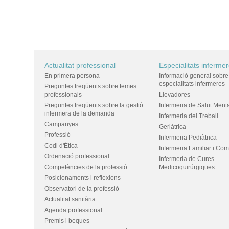
Actualitat professional
Especialitats inferme
En primera persona
Informació general sobre
especialitats infermeres
Preguntes freqüents sobre temes
professionals
Llevadores
Preguntes freqüents sobre la gestió
Infermeria de Salut Ment
infermera de la demanda
Infermeria del Treball
Campanyes
Geriàtrica
Professió
Infermeria Pediàtrica
Codi d'Ètica
Infermeria Familiar i Com
Ordenació professional
Infermeria de Cures
Competències de la professió
Medicoquirúrgiques
Posicionaments i reflexions
Observatori de la professió
Actualitat sanitària
Agenda professional
Premis i beques