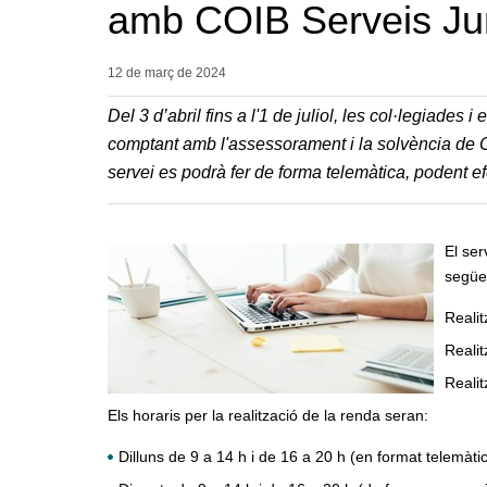
amb COIB Serveis Jur
12 de març de
2024
Del 3 d’abril fins a l'1 de juliol, les col·legiade
comptant amb l'assessorament i la solvència de 
servei es podrà fer de forma telemàtica, podent ef
El ser
següe
Realit
Realit
Realit
Els horaris per la realització de la renda seran:
Dilluns de 9 a 14 h i de 16 a 20 h (en format telemàtic