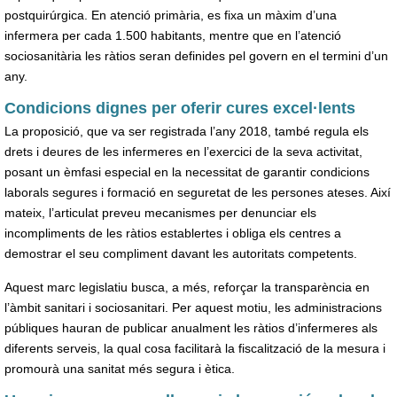
postquirúrgica. En atenció primària, es fixa un màxim d’una
infermera per cada 1.500 habitants, mentre que en l’atenció
sociosanitària les ràtios seran definides pel govern en el termini d’un
any.
Condicions dignes per oferir cures excel·lents
La proposició, que va ser registrada l’any 2018, també regula els
drets i deures de les infermeres en l’exercici de la seva activitat,
posant un èmfasi especial en la necessitat de garantir condicions
laborals segures i formació en seguretat de les persones ateses. Així
mateix, l’articulat preveu mecanismes per denunciar els
incompliments de les ràtios establertes i obliga els centres a
demostrar el seu compliment davant les autoritats competents.
Aquest marc legislatiu busca, a més, reforçar la transparència en
l’àmbit sanitari i sociosanitari. Per aquest motiu, les administracions
públiques hauran de publicar anualment les ràtios d’infermeres als
diferents serveis, la qual cosa facilitarà la fiscalització de la mesura i
promourà una sanitat més segura i ètica.