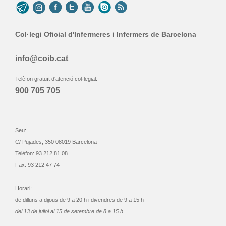
Col·legi Oficial d'Infermeres i Infermers de Barcelona
info@coib.cat
Telèfon gratuït d'atenció col·legial:
900 705 705
Seu:
C/ Pujades, 350 08019 Barcelona
Telèfon: 93 212 81 08
Fax: 93 212 47 74
Horari:
de dilluns a dijous de 9 a 20 h i divendres de 9 a 15 h
del 13 de juliol al 15 de setembre de 8 a 15 h