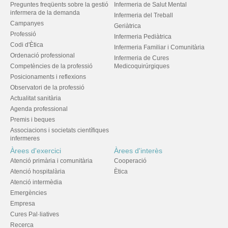
Preguntes freqüents sobre la gestió
Infermeria de Salut Mental
infermera de la demanda
Infermeria del Treball
Campanyes
Geriàtrica
Professió
Infermeria Pediàtrica
Codi d'Ètica
Infermeria Familiar i Comunitària
Ordenació professional
Infermeria de Cures
Competències de la professió
Medicoquirúrgiques
Posicionaments i reflexions
Observatori de la professió
Actualitat sanitària
Agenda professional
Premis i beques
Associacions i societats científiques
infermeres
Àrees d'exercici
Àrees d'interès
Atenció primària i comunitària
Cooperació
Atenció hospitalària
Ètica
Atenció intermèdia
Emergències
Empresa
Cures Pal·liatives
Recerca