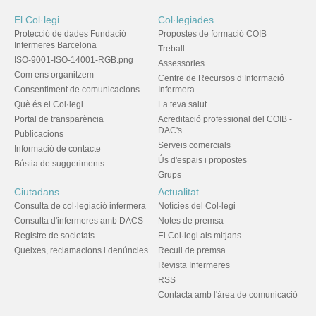
El Col·legi
Col·legiades
Protecció de dades Fundació
Propostes de formació COIB
Infermeres Barcelona
Treball
ISO-9001-ISO-14001-RGB.png
Assessories
Com ens organitzem
Centre de Recursos d’Informació
Consentiment de comunicacions
Infermera
Què és el Col·legi
La teva salut
Portal de transparència
Acreditació professional del COIB -
DAC's
Publicacions
Serveis comercials
Informació de contacte
Ús d'espais i propostes
Bústia de suggeriments
Grups
Ciutadans
Actualitat
Consulta de col·legiació infermera
Notícies del Col·legi
Consulta d'infermeres amb DACS
Notes de premsa
Registre de societats
El Col·legi als mitjans
Queixes, reclamacions i denúncies
Recull de premsa
Revista Infermeres
RSS
Contacta amb l'àrea de comunicació