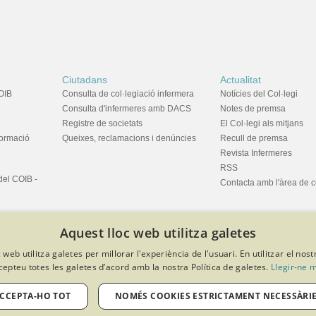
Ciutadans
Actualitat
OIB
Consulta de col·legiació infermera
Notícies del Col·legi
Consulta d'infermeres amb DACS
Notes de premsa
Registre de societats
El Col·legi als mitjans
formació
Queixes, reclamacions i denúncies
Recull de premsa
Revista Infermeres
RSS
del COIB -
Contacta amb l'àrea de 
Aquest lloc web utilitza galetes
 web utilitza galetes per millorar l'experiència de l'usuari. En utilitzar el nost
cepteu totes les galetes d’acord amb la nostra Política de galetes.
Llegir-ne 
privacitat
Política de cookies
Avís legal
Política de protecció de dades
Softeng Portal Builder
CCEPTA-HO TOT
NOMÉS COOKIES ESTRICTAMENT NECESSÀRI