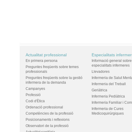
Actualitat professional
Especialitats inferme
En primera persona
Informació general sobre
especialitats infermeres
Preguntes freqüents sobre temes
professionals
Llevadores
Preguntes freqüents sobre la gestió
Infermeria de Salut Ment
infermera de la demanda
Infermeria del Treball
Campanyes
Geriàtrica
Professió
Infermeria Pediàtrica
Codi d'Ètica
Infermeria Familiar i Com
Ordenació professional
Infermeria de Cures
Competències de la professió
Medicoquirúrgiques
Posicionaments i reflexions
Observatori de la professió