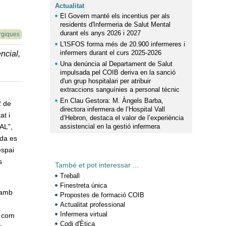
Actualitat
El Govern manté els incentius per als
residents d'Infermeria de Salut Mental
durant els anys 2026 i 2027
rgiques
L'ISFOS forma més de 20.900 infermeres i
infermers durant el curs 2025-2026
ncial,
Una denúncia al Departament de Salut
impulsada pel COIB deriva en la sanció
d'un grup hospitalari per atribuir
extraccions sanguínies a personal tècnic
En Clau Gestora: M. Àngels Barba,
2 de
directora infermera de l’Hospital Vall
at i
d’Hebron, destaca el valor de l’experiència
AL”,
assistencial en la gestió infermera
ada es
espai
s
També et pot interessar ...
Treball
Finestreta única
 amb
Propostes de formació COIB
Actualitat professional
Infermera virtual
í com
Codi d'Ètica