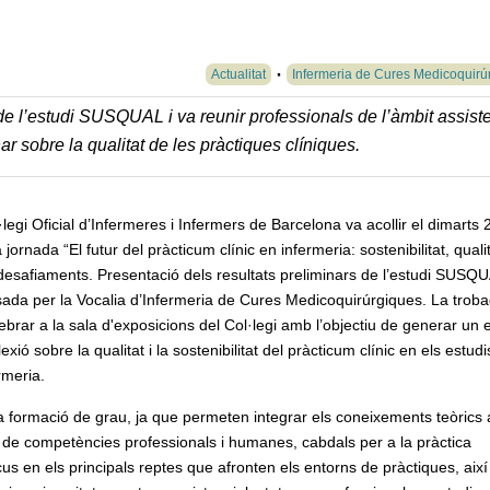
Actualitat
Infermeria de Cures Medicoquirú
de l’estudi SUSQUAL i va reunir professionals de l’àmbit assiste
nar sobre la qualitat de les pràctiques clíniques.
·legi Oficial d’Infermeres i Infermers de Barcelona va acollir el dimarts 
a jornada “El futur del pràcticum clínic en infermeria: sostenibilitat, qualit
esafiaments. Presentació dels resultats preliminars de l’estudi SUSQU
sada per la Vocalia d’Infermeria de Cures Medicoquirúrgiques. La trob
ebrar a la sala d'exposicions del Col·legi amb l’objectiu de generar un 
lexió sobre la qualitat i la sostenibilitat del pràcticum clínic en els estudi
rmeria.
a formació de grau, ja que permeten integrar els coneixements teòrics
t de competències professionals i humanes, cabdals per a la pràctica
cus en els principals reptes que afronten els entorns de pràctiques, aix