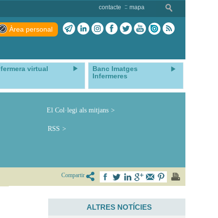
contacte
mapa
Àrea personal
nfermera virtual
Banc Imatges
Infermeres
El Col·legi als mitjans
RSS
Compartir
ALTRES NOTÍCIES