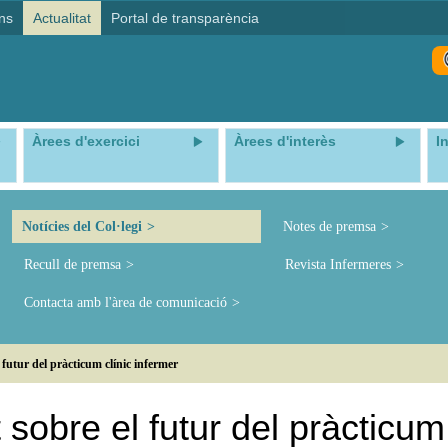
ns
Actualitat
Portal de transparència
Àrees d'exercici
Àrees d'interès
I
Notícies del Col·legi
Notes de premsa
Recull de premsa
Revista Infermeres
Contacta amb l'àrea de comunicació
 futur del pràcticum clínic infermer
 sobre el futur del pràcticum