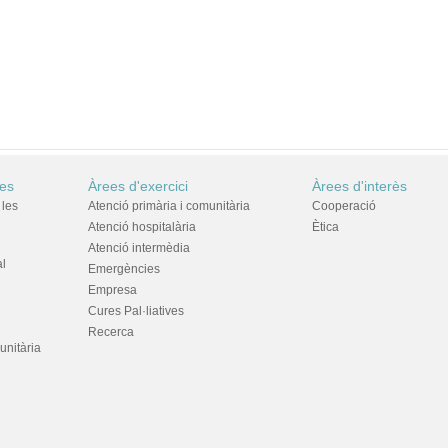
res
Àrees d'exercici
Àrees d'interès
 les
Atenció primària i comunitària
Cooperació
Atenció hospitalària
Ètica
Atenció intermèdia
al
Emergències
Empresa
Cures Pal·liatives
Recerca
unitària