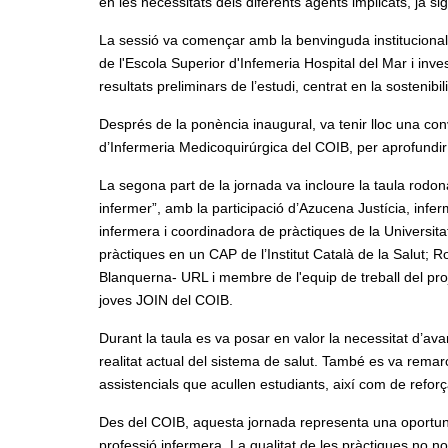
en les necessitats dels diferents agents implicats, ja sig
La sessió va començar amb la benvinguda institucional 
de l'Escola Superior d'Infemeria Hospital del Mar i inv
resultats preliminars de l’estudi, centrat en la sostenibi
Després de la ponència inaugural, va tenir lloc una co
d’Infermeria Medicoquirúrgica del COIB, per aprofundir e
La segona part de la jornada va incloure la taula rodona 
infermer”, amb la participació d’Azucena Justícia, infer
infermera i coordinadora de pràctiques de la Universit
pràctiques en un CAP de l’Institut Català de la Salut; R
Blanquerna- URL i membre de l'equip de treball del pr
joves JOIN del COIB.
Durant la taula es va posar en valor la necessitat d’av
realitat actual del sistema de salut. També es va remarc
assistencials que acullen estudiants, així com de reforç
Des del COIB, aquesta jornada representa una oportunita
professió infermera. La qualitat de les pràctiques no n