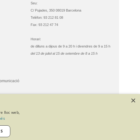
Seu:
C/ Pujades, 350 08019 Barcelona
Telèfon: 93 212 81 08
Fax: 93 212 47 74
Horari:
de dilluns a dijous de 9 a 20 h i divendres de 9 a 15 h
del 13 de juliol al 15 de setembre de 8 a 15 h
comunicació
×
re lloc web,
més
ES