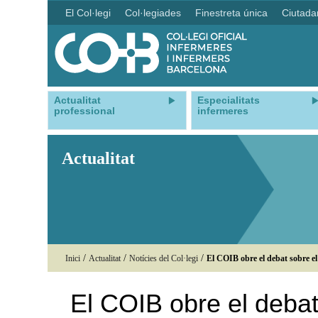
El Col·legi
Col·legiades
Finestreta única
Ciutada
Actualitat
Especialitats
professional
infermeres
Actualitat
/
/
/
Inici
Actualitat
Notícies del Col·legi
El COIB obre el debat sobre el
El COIB obre el debat