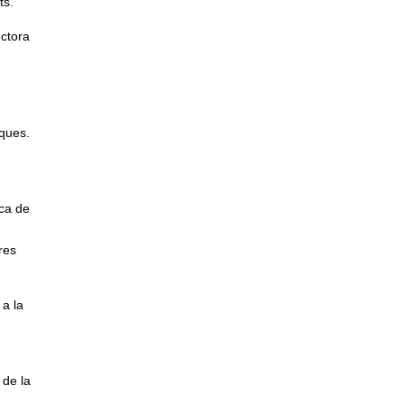
ts.
ectora
iques.
ica de
res
 a la
 de la
a