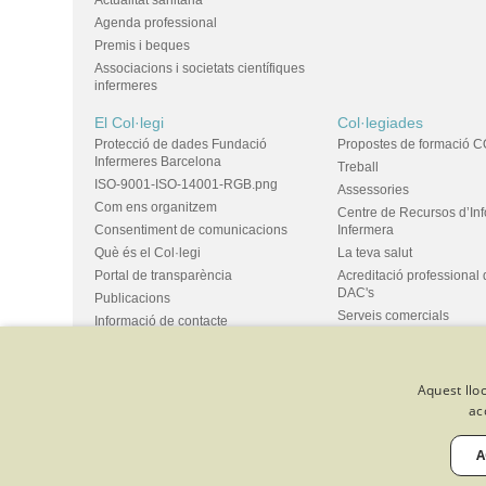
Actualitat sanitària
Agenda professional
Premis i beques
Associacions i societats científiques
infermeres
El Col·legi
Col·legiades
Protecció de dades Fundació
Propostes de formació C
Infermeres Barcelona
Treball
ISO-9001-ISO-14001-RGB.png
Assessories
Com ens organitzem
Centre de Recursos d’In
Consentiment de comunicacions
Infermera
Què és el Col·legi
La teva salut
Portal de transparència
Acreditació professional 
DAC's
Publicacions
Serveis comercials
Informació de contacte
Ús d'espais i propostes
Bústia de suggeriments
Grups
Aquest lloc
ac
© Col·legi Oficial Infermeres i Infermers de Barcelona
Criteris de 
Política de qualitat
Canal de denúncies
Desenvolupat amb 
A