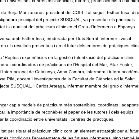
uin universitats, centres assistencials, tutores, professionals o estudian
de Borja Manzanares, president del COIB. Tot seguit, Esther Insa, dir
estigadora principal del projecte SUSQUAL, va presentar els principals
litat i la qualitat del pràcticum clínic en el Grau d’Infermeria a Espanya.
nversa amb Esther Insa, moderada per Lluís Serrat, infermer i vocal
n els resultats presentats i en el futur dels entorns de pràctiques clín
“Reptes i experiències en la gestió i tutorització del pràcticum clínic
mera i coordinadora de pràctiques de l’Hospital del Mar; Pilar Fuster,
at Internacional de Catalunya; Anna Zamora, infermera i tutora acadèm
osa Rifà, docent i investigadora de la Facultat de Cìències ed la Salut
ojecte SUSQUAL, i Carlos Arteaga, infermer membre del grup d’inferme
ançar cap a models de pràcticum més sostenibles, coordinats i adaptats
ar la importància de reconèixer el paper de les tutores i dels equips
ar la coordinació entre universitats i centres de pràctiques.
t per situar el pràcticum clínic com un element estratègic per al futur
omés condiciona l’aprenentatge de les futures infermeres, sinó també l