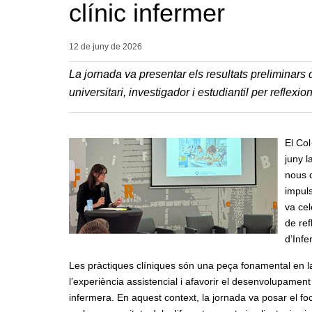
clínic infermer
12 de juny de
2026
La jornada va presentar els resultats preliminars 
universitari, investigador i estudiantil per reflexio
El Col
juny l
nous d
impul
va cel
de ref
d’Infe
Les pràctiques clíniques són una peça fonamental en l
l’experiència assistencial i afavorir el desenvolupamen
infermera. En aquest context, la jornada va posar el fo