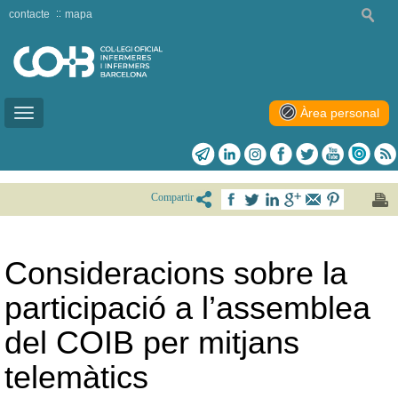
contacte
mapa
Àrea personal
Toggle
navigation
Compartir
Consideracions sobre la
participació a l’assemblea
del COIB per mitjans
telemàtics