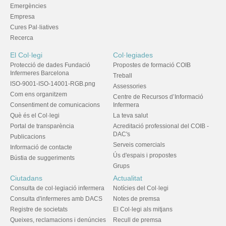
Emergències
Empresa
Cures Pal·liatives
Recerca
El Col·legi
Col·legiades
Protecció de dades Fundació
Propostes de formació COIB
Infermeres Barcelona
Treball
ISO-9001-ISO-14001-RGB.png
Assessories
Com ens organitzem
Centre de Recursos d’Informació
Consentiment de comunicacions
Infermera
Què és el Col·legi
La teva salut
Portal de transparència
Acreditació professional del COIB -
DAC's
Publicacions
Serveis comercials
Informació de contacte
Ús d'espais i propostes
Bústia de suggeriments
Grups
Ciutadans
Actualitat
Consulta de col·legiació infermera
Notícies del Col·legi
Consulta d'infermeres amb DACS
Notes de premsa
Registre de societats
El Col·legi als mitjans
Queixes, reclamacions i denúncies
Recull de premsa