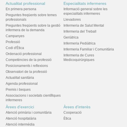
Actualitat professional
Especialitats infermeres
En primera persona
Informació general sobre les
especialitats infermeres
Preguntes freqüents sobre temes
professionals
Llevadores
Preguntes freqüents sobre la gestió
Infermeria de Salut Mental
infermera de la demanda
Infermeria del Treball
Campanyes
Geriàtrica
Professió
Infermeria Pediàtrica
Codi d'Ètica
Infermeria Familiar i Comunitària
Ordenació professional
Infermeria de Cures
Competències de la professió
Medicoquirúrgiques
Posicionaments i reflexions
Observatori de la professió
Actualitat sanitària
Agenda professional
Premis i beques
Associacions i societats científiques
infermeres
Àrees d'exercici
Àrees d'interès
Atenció primària i comunitària
Cooperació
Atenció hospitalària
Ètica
Atenció intermèdia