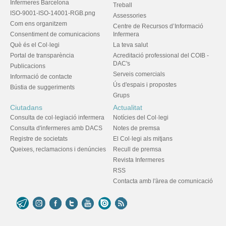
Infermeres Barcelona
Treball
ISO-9001-ISO-14001-RGB.png
Assessories
Com ens organitzem
Centre de Recursos d’Informació
Consentiment de comunicacions
Infermera
Què és el Col·legi
La teva salut
Portal de transparència
Acreditació professional del COIB -
DAC's
Publicacions
Serveis comercials
Informació de contacte
Ús d'espais i propostes
Bústia de suggeriments
Grups
Ciutadans
Actualitat
Consulta de col·legiació infermera
Notícies del Col·legi
Consulta d'infermeres amb DACS
Notes de premsa
Registre de societats
El Col·legi als mitjans
Queixes, reclamacions i denúncies
Recull de premsa
Revista Infermeres
RSS
Contacta amb l'àrea de comunicació