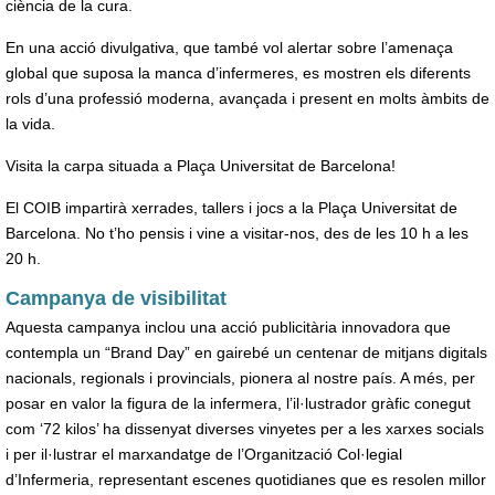
ciència de la cura.
En una acció divulgativa, que també vol alertar sobre l’amenaça
global que suposa la manca d’infermeres, es mostren els diferents
rols d’una professió moderna, avançada i present en molts àmbits de
la vida.
Visita la carpa situada a Plaça Universitat de Barcelona!
El COIB impartirà xerrades, tallers i jocs a la Plaça Universitat de
Barcelona. No t’ho pensis i vine a visitar-nos, des de les 10 h a les
20 h.
Campanya de visibilitat
Aquesta campanya inclou una acció publicitària innovadora que
contempla un “Brand Day” en gairebé un centenar de mitjans digitals
nacionals, regionals i provincials, pionera al nostre país. A més, per
posar en valor la figura de la infermera, l’il·lustrador gràfic conegut
com ‘72 kilos’ ha dissenyat diverses vinyetes per a les xarxes socials
i per il·lustrar el marxandatge de l’Organització Col·legial
d’Infermeria, representant escenes quotidianes que es resolen millor