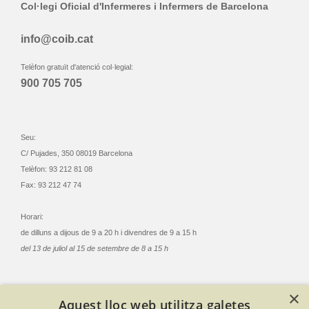
Col·legi Oficial d'Infermeres i Infermers de Barcelona
info@coib.cat
Telèfon gratuït d'atenció col·legial:
900 705 705
Seu:
C/ Pujades, 350 08019 Barcelona
Telèfon: 93 212 81 08
Fax: 93 212 47 74
Horari:
de dilluns a dijous de 9 a 20 h i divendres de 9 a 15 h
del 13 de juliol al 15 de setembre de 8 a 15 h
×
Aquest lloc web utilitza galetes