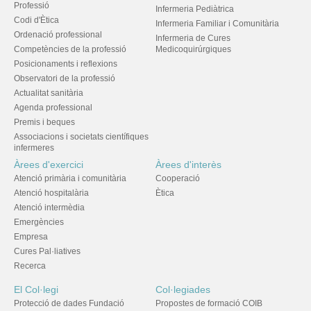
Professió
Infermeria Pediàtrica
Codi d'Ètica
Infermeria Familiar i Comunitària
Ordenació professional
Infermeria de Cures
Competències de la professió
Medicoquirúrgiques
Posicionaments i reflexions
Observatori de la professió
Actualitat sanitària
Agenda professional
Premis i beques
Associacions i societats científiques
infermeres
Àrees d'exercici
Àrees d'interès
Atenció primària i comunitària
Cooperació
Atenció hospitalària
Ètica
Atenció intermèdia
Emergències
Empresa
Cures Pal·liatives
Recerca
El Col·legi
Col·legiades
Protecció de dades Fundació
Propostes de formació COIB