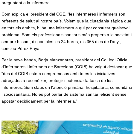
preguntant a la infermera.
Com explica el president del CGE, “les infermeres i infermers són
referents de salut al nostre país. Volem que la ciutadania sàpiga que,
en tots els àmbits, hi ha una infermera a qui pot consultar qualsevol
problema. Som els professionals sanitaris més propers a la societat i
sempre hi som, disponibles les 24 hores, els 365 dies de l’any”,
conclou Pérez Raya.
Per la seva banda, Borja Manzanares, president del Col·legi Oficial
d’Infermeres i Infermers de Barcelona (COIB) ha volgut destacar que
“des del COIB estem compromesos amb totes les iniciatives
adreçades a reconèixer, protegir i potenciar la tasca de les
infermeres. Som claus en l’atenció primària, hospitalària, comunitària
i sociosanitària. No es pot parlar de sistema sanitari eficient sense
apostar decididament per la infermeria.”