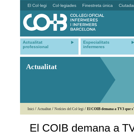
El Col·legi
Col·legiades
Finestreta única
Ciutada
Actualitat
Especialitats
professional
infermeres
Actualitat
/
/
/
Inici
Actualitat
Notícies del Col·legi
El COIB demana a TV3 que s'abs
El COIB demana a TV3