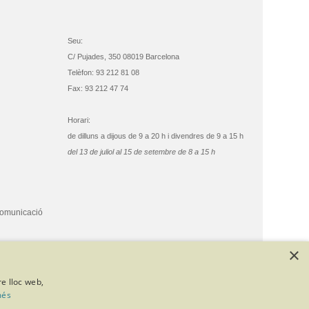
Seu:
C/ Pujades, 350 08019 Barcelona
Telèfon: 93 212 81 08
Fax: 93 212 47 74
Horari:
de dilluns a dijous de 9 a 20 h i divendres de 9 a 15 h
del 13 de juliol al 15 de setembre de 8 a 15 h
comunicació
×
re lloc web,
més