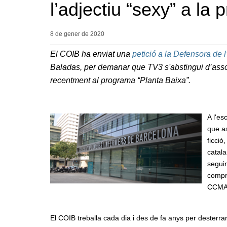
l’adjectiu “sexy” a la 
8 de gener de
2020
El COIB ha enviat una
petició a la Defensora de 
Baladas, per demanar que TV3 s'abstingui d’associ
recentment al programa “Planta Baixa”.
A l'es
que as
ficció
catala
seguin
compro
CCMA
El COIB treballa cada dia i des de fa anys per desterrar 