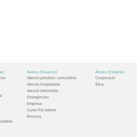
res
Àrees d'exercici
Àrees d'interès
 les
Atenció primària i comunitària
Cooperació
Atenció hospitalària
Ètica
Atenció intermèdia
al
Emergències
Empresa
Cures Pal·liatives
Recerca
unitària