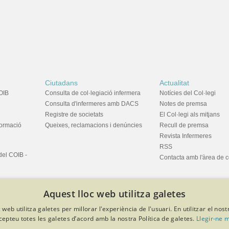
Ciutadans
Actualitat
OIB
Consulta de col·legiació infermera
Notícies del Col·legi
Consulta d'infermeres amb DACS
Notes de premsa
Registre de societats
El Col·legi als mitjans
formació
Queixes, reclamacions i denúncies
Recull de premsa
Revista Infermeres
RSS
del COIB -
Contacta amb l'àrea de 
Aquest lloc web utilitza galetes
 web utilitza galetes per millorar l'experiència de l'usuari. En utilitzar el nost
cepteu totes les galetes d’acord amb la nostra Política de galetes.
Llegir-ne 
privacitat
Política de cookies
Avís legal
Política de protecció de dades