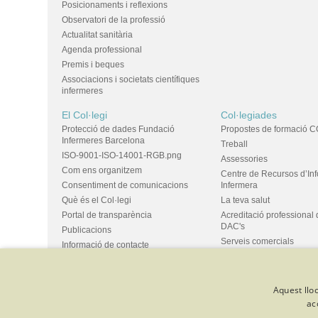
Posicionaments i reflexions
Observatori de la professió
Actualitat sanitària
Agenda professional
Premis i beques
Associacions i societats científiques
infermeres
El Col·legi
Col·legiades
Protecció de dades Fundació
Propostes de formació C
Infermeres Barcelona
Treball
ISO-9001-ISO-14001-RGB.png
Assessories
Com ens organitzem
Centre de Recursos d’In
Consentiment de comunicacions
Infermera
Què és el Col·legi
La teva salut
Portal de transparència
Acreditació professional 
DAC's
Publicacions
Serveis comercials
Informació de contacte
Ús d'espais i propostes
Bústia de suggeriments
Grups
Aquest lloc
ac
© Col·legi Oficial Infermeres i Infermers de Barcelona
Criteris de 