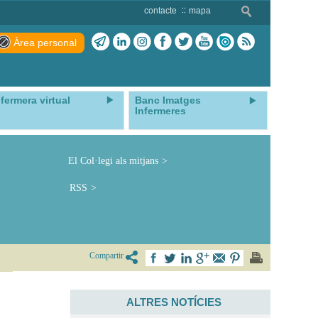
contacte
mapa
Àrea personal
nfermera virtual
Banc Imatges
Infermeres
El Col·legi als mitjans
RSS
Compartir
ALTRES NOTÍCIES