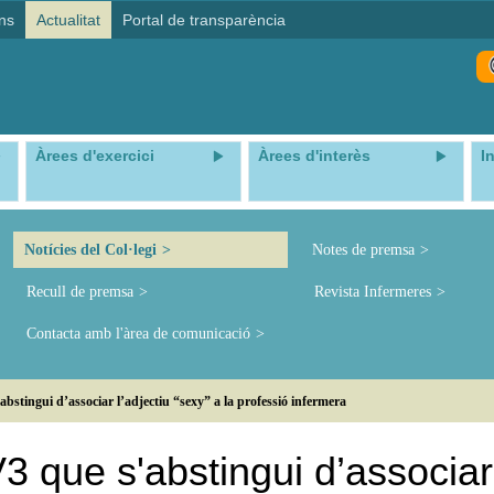
ns
Actualitat
Portal de transparència
Àrees d'exercici
Àrees d'interès
I
Notícies del Col·legi
Notes de premsa
Recull de premsa
Revista Infermeres
Contacta amb l'àrea de comunicació
tingui d’associar l’adjectiu “sexy” a la professió infermera
 que s'abstingui d’associar