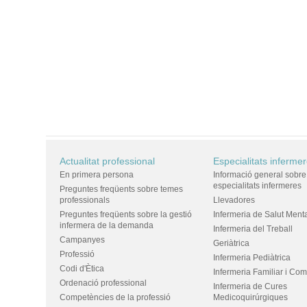
Actualitat professional
Especialitats inferme
En primera persona
Informació general sobre
especialitats infermeres
Preguntes freqüents sobre temes
professionals
Llevadores
Preguntes freqüents sobre la gestió
Infermeria de Salut Ment
infermera de la demanda
Infermeria del Treball
Campanyes
Geriàtrica
Professió
Infermeria Pediàtrica
Codi d'Ètica
Infermeria Familiar i Com
Ordenació professional
Infermeria de Cures
Competències de la professió
Medicoquirúrgiques