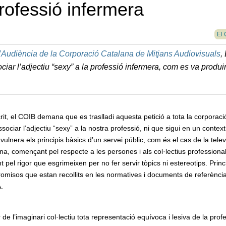
professió infermera
El 
l’Audiència de la Corporació Catalana de Mitjans Audiovisuals
,
ar l’adjectiu “sexy” a la professió infermera, com es va produi
crit, el COIB demana que es traslladi aquesta petició a tota la corporaci
sociar l’adjectiu “sexy” a la nostra professió, ni que sigui en un contex
, vulnera els principis bàsics d’un servei públic, com és el cas de la telev
na, començant pel respecte a les persones i als col·lectius professional
t pel rigor que esgrimeixen per no fer servir tòpics ni estereotips. Princi
misos que estan recollits en les normatives i documents de referència
.
de l’imaginari col·lectiu tota representació equívoca i lesiva de la prof