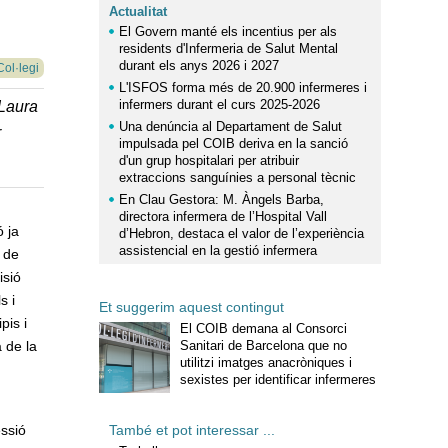
Actualitat
El Govern manté els incentius per als
residents d'Infermeria de Salut Mental
durant els anys 2026 i 2027
Col·legi
L'ISFOS forma més de 20.900 infermeres i
infermers durant el curs 2025-2026
 Laura
Una denúncia al Departament de Salut
r
impulsada pel COIB deriva en la sanció
d'un grup hospitalari per atribuir
extraccions sanguínies a personal tècnic
En Clau Gestora: M. Àngels Barba,
directora infermera de l’Hospital Vall
ó ja
d’Hebron, destaca el valor de l’experiència
assistencial en la gestió infermera
t de
isió
s i
Et suggerim aquest contingut
pis i
El COIB demana al Consorci
 de la
Sanitari de Barcelona que no
utilitzi imatges anacròniques i
sexistes per identificar infermeres
essió
També et pot interessar ...