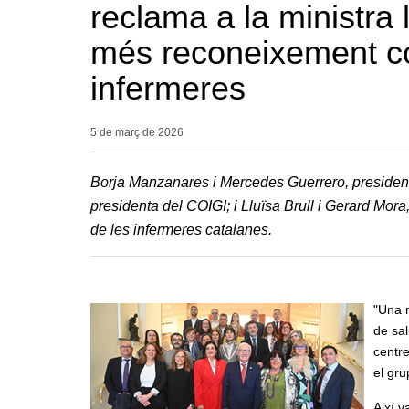
reclama a la ministra l
més reconeixement co
infermeres
5 de març de
2026
Borja Manzanares i Mercedes Guerrero, president 
presidenta del COIGI; i Lluïsa Brull i Gerard Mora
de les infermeres catalanes.
"Una r
de sal
centre
el gru
Així v