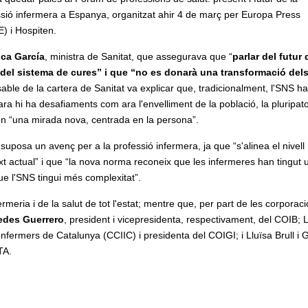
ssió infermera a Espanya, organitzat ahir 4 de març per Europa Press
) i Hospiten.
ca García
, ministra de Sanitat, que assegurava que “
parlar del futur 
r del sistema de cures” i que “no es donarà una transformació del
able de la cartera de Sanitat va explicar que, tradicionalment, l'SNS ha
 ara hi ha desafiaments com ara l'envelliment de la població, la pluripato
xen “una mirada nova, centrada en la persona”.
uposa un avenç per a la professió infermera, ja que “s'alinea el nivell
xt actual” i que “la nova norma reconeix que les infermeres han tingut 
ue l'SNS tingui més complexitat”.
rmeria i de la salut de tot l'estat; mentre que, per part de les corporac
edes Guerrero
, president i vicepresidenta, respectivament, del COIB; L
Infermers de Catalunya (CCIIC) i presidenta del COIGI; i Lluïsa Brull i 
TA.