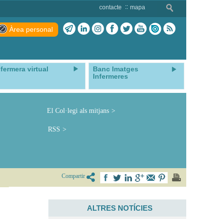
contacte
mapa
Àrea personal
nfermera virtual
Banc Imatges
Infermeres
El Col·legi als mitjans
RSS
Compartir
ALTRES NOTÍCIES