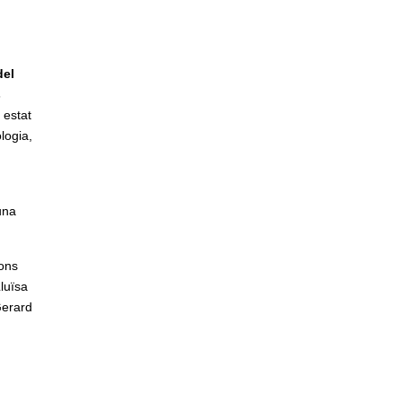
del
s
 estat
logia,
una
ions
luïsa
Gerard