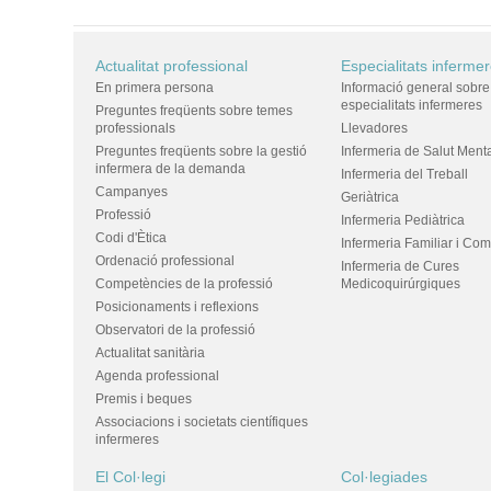
Actualitat professional
Especialitats inferme
En primera persona
Informació general sobre
especialitats infermeres
Preguntes freqüents sobre temes
professionals
Llevadores
Preguntes freqüents sobre la gestió
Infermeria de Salut Ment
infermera de la demanda
Infermeria del Treball
Campanyes
Geriàtrica
Professió
Infermeria Pediàtrica
Codi d'Ètica
Infermeria Familiar i Com
Ordenació professional
Infermeria de Cures
Competències de la professió
Medicoquirúrgiques
Posicionaments i reflexions
Observatori de la professió
Actualitat sanitària
Agenda professional
Premis i beques
Associacions i societats científiques
infermeres
El Col·legi
Col·legiades