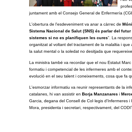
profe
juntament amb el Consejo General de Enfermería (CGE
L'obertura de l'esdeveniment va anar a càrrec de
Móni
Sistema Nacional de Salut (SNS) és parlar del futu
sistemes si no es planifiquen les cures
”. La respons
organitzat al voltant del tractament de la malaltia i que
la salut mental o la soledat no desitjada que requerei
La ministra també va recordar que el nou Estatut Marc s
formatiu i competencial de les infermeres amb el conte
evolució en el seu talent i coneixements, cosa que fa q
L'esmorzar informatiu va reunir representants de la infe
catalanes, hi van assistir en
Borja Manzanares
i
Merc
Garcia, degana del Consell de Col·legis d'Infermeres i 
Mora, presidenta i secretari, respectivament, del CODI