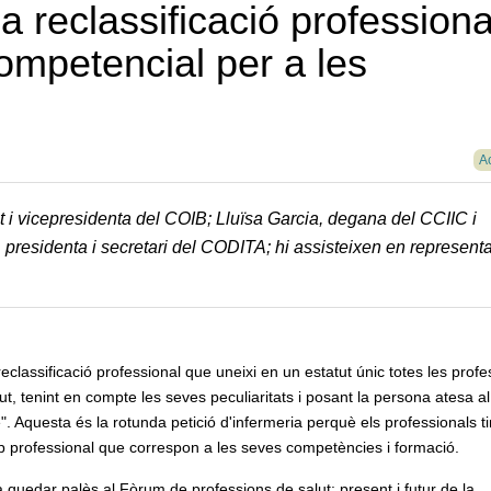
a reclassificació professional
mpetencial per a les
Ac
i vicepresidenta del COIB; Lluïsa Garcia, degana del CCIIC i
, presidenta i secretari del CODITA; hi assisteixen en represent
eclassificació professional que uneixi en un estatut únic totes les prof
ut, tenint en compte les seves peculiaritats i posant la persona atesa al
". Aquesta és la rotunda petició d'infermeria perquè els professionals t
p professional que correspon a les seves competències i formació.
a quedar palès al Fòrum de professions de salut: present i futur de la