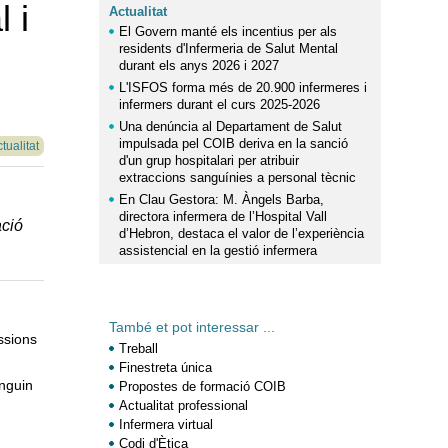
 i
Actualitat
El Govern manté els incentius per als
residents d'Infermeria de Salut Mental
durant els anys 2026 i 2027
L'ISFOS forma més de 20.900 infermeres i
infermers durant el curs 2025-2026
Una denúncia al Departament de Salut
impulsada pel COIB deriva en la sanció
tualitat
d'un grup hospitalari per atribuir
extraccions sanguínies a personal tècnic
En Clau Gestora: M. Àngels Barba,
directora infermera de l’Hospital Vall
ació
d’Hebron, destaca el valor de l’experiència
assistencial en la gestió infermera
També et pot interessar ...
essions
Treball
Finestreta única
inguin
Propostes de formació COIB
Actualitat professional
Infermera virtual
Codi d'Ètica