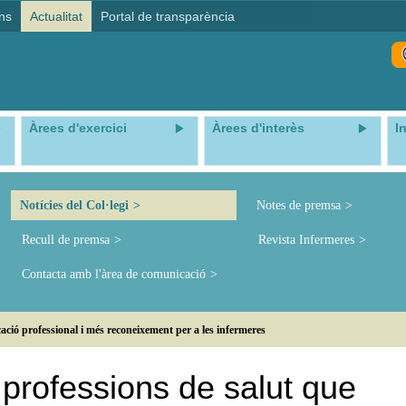
ns
Actualitat
Portal de transparència
Àrees d'exercici
Àrees d'interès
I
Notícies del Col·legi
Notes de premsa
Recull de premsa
Revista Infermeres
Contacta amb l'àrea de comunicació
ació professional i més reconeixement per a les infermeres
professions de salut que