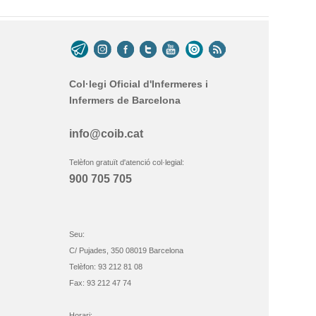
Col·legi Oficial d'Infermeres i
Infermers de Barcelona
info@coib.cat
Telèfon gratuït d'atenció col·legial:
900 705 705
Seu:
C/ Pujades, 350 08019 Barcelona
Telèfon: 93 212 81 08
Fax: 93 212 47 74
Horari: