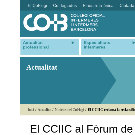
El Col·legi
Col·legiades
Finestreta única
Ciutada
Actualitat
Especialitats
professional
infermeres
Actualitat
/
/
/
Inici
Actualitat
Notícies del Col·legi
El CCIIC reclama la reclassific
El CCIIC al Fòrum de 