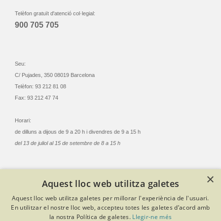
Telèfon gratuït d'atenció col·legial:
900 705 705
Seu:
C/ Pujades, 350 08019 Barcelona
Telèfon: 93 212 81 08
Fax: 93 212 47 74
Horari:
de dilluns a dijous de 9 a 20 h i divendres de 9 a 15 h
del 13 de juliol al 15 de setembre de 8 a 15 h
×
Aquest lloc web utilitza galetes
© Col·legi Oficial Infermeres i Infermers de Barcelona
Aquest lloc web utilitza galetes per millorar l'experiència de l'usuari.
Criteris de privacitat
Política de cookies
Avís legal
En utilitzar el nostre lloc web, accepteu totes les galetes d’acord amb
Política de protecció de dades
Política de qualitat
la nostra Política de galetes.
Llegir-ne més