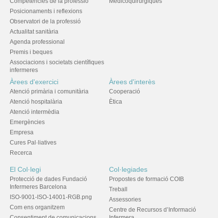
Competències de la professió
Medicoquirúrgiques
Posicionaments i reflexions
Observatori de la professió
Actualitat sanitària
Agenda professional
Premis i beques
Associacions i societats científiques
infermeres
Àrees d'exercici
Àrees d'interès
Atenció primària i comunitària
Cooperació
Atenció hospitalària
Ètica
Atenció intermèdia
Emergències
Empresa
Cures Pal·liatives
Recerca
El Col·legi
Col·legiades
Protecció de dades Fundació
Propostes de formació COIB
Infermeres Barcelona
Treball
ISO-9001-ISO-14001-RGB.png
Assessories
Com ens organitzem
Centre de Recursos d’Informació
Consentiment de comunicacions
Infermera