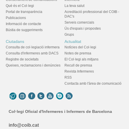
Què és el Col·legi
La teva salut
Portal de transparència
Acreditació professional del COIB -
DAC's
Publicacions
Serveis comercials
Informació de contacte
Ús d'espais i propostes
Bústia de suggeriments
Grups
Ciutadans
Actualitat
Consulta de col·legiació infermera
Notícies del Col·legi
Consulta d'infermeres amb DACS
Notes de premsa
Registre de societats
El Col·legi als mitjans
Queixes, reclamacions i denúncies
Recull de premsa
Revista Infermeres
RSS
Contacta amb l'àrea de comunicació
Col·legi Oficial d'Infermeres i Infermers de Barcelona
info@coib.cat