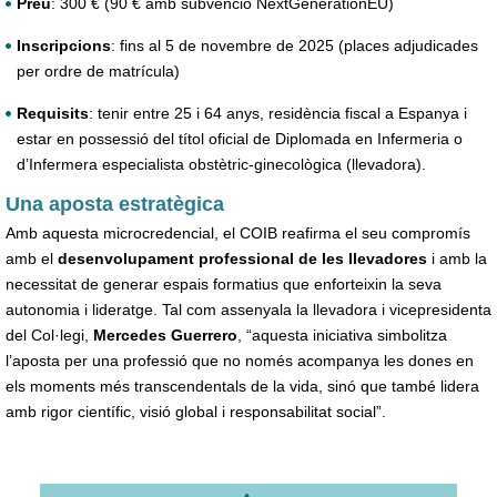
Preu
: 300 € (90 € amb subvenció NextGenerationEU)
Inscripcions
: fins al 5 de novembre de 2025 (places adjudicades
per ordre de matrícula)
Requisits
: tenir entre 25 i 64 anys, residència fiscal a Espanya i
estar en possessió del títol oficial de Diplomada en Infermeria o
d’Infermera especialista obstètric-ginecològica (llevadora).
Una aposta estratègica
Amb aquesta microcredencial, el COIB reafirma el seu compromís
amb el
desenvolupament professional de les llevadores
i amb la
necessitat de generar espais formatius que enforteixin la seva
autonomia i lideratge. Tal com assenyala la llevadora i vicepresidenta
del Col·legi,
Mercedes Guerrero
, “aquesta iniciativa simbolitza
l’aposta per una professió que no només acompanya les dones en
els moments més transcendentals de la vida, sinó que també lidera
amb rigor científic, visió global i responsabilitat social”.