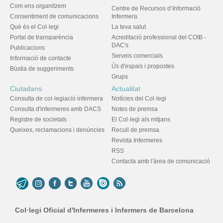
Com ens organitzem
Centre de Recursos d’Informació
Consentiment de comunicacions
Infermera
Què és el Col·legi
La teva salut
Portal de transparència
Acreditació professional del COIB -
DAC's
Publicacions
Serveis comercials
Informació de contacte
Ús d'espais i propostes
Bústia de suggeriments
Grups
Ciutadans
Actualitat
Consulta de col·legiació infermera
Notícies del Col·legi
Consulta d'infermeres amb DACS
Notes de premsa
Registre de societats
El Col·legi als mitjans
Queixes, reclamacions i denúncies
Recull de premsa
Revista Infermeres
RSS
Contacta amb l'àrea de comunicació
Col·legi Oficial d'Infermeres i Infermers de Barcelona