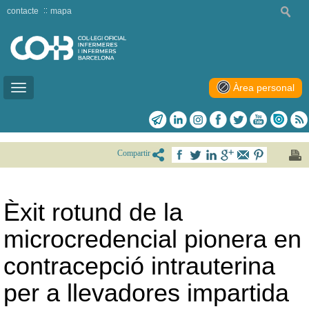
contacte
mapa
Àrea personal
Toggle
navigation
Compartir
Èxit rotund de la
microcredencial pionera en
contracepció intrauterina
per a llevadores impartida