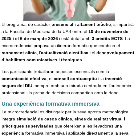
El programa, de caràcter
presencial i altament pràctic
, s’impartirà
a la Facultat de Medicina de la UAB entre el
10 de novembre de
2025 i el 6 de març de 2026
i està dotat amb
3 crèdits ECTS
. La
microcredencial proposa un itinerari formatiu que combina el
raonament clínic
, l’
actualització científica
i el
desenvolupament
d’habilitats comunicatives i tècniques
.
Les participants treballaran aspectes essencials com la
comunicació efectiva
, el
consell contraceptiu
i la
inserció
segura del DIU
, sempre amb una mirada centrada en l’autonomia
professional i la presa de decisions compartida amb la dona.
Una experiència formativa immersiva
La microcredencial es distingeix per la seva aposta metodològica:
integra
simulació de casos clínics, eines de realitat virtual i
pràctiques supervisades
que ofereixen a les llevadores una
experiència formativa immersiva i aplicable directament a la seva