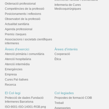
Ordenació professional
Infermeria de Cures
Competències de la professió
Medicoquirúrgiques
Posicionaments i reflexions
Observatori de la professió
Actualitat sanitària
Agenda professional
Premis i beques
Associacions i societats científiques
infermeres
Àrees d'exercici
Àrees d'interès
Atenció primària i comunitària
Cooperació
Atenció hospitalària
Ètica
Atenció intermèdia
Emergències
Empresa
Cures Pal·liatives
Recerca
El Col·legi
Col·legiades
Protecció de dades Fundació
Propostes de formació COIB
Infermeres Barcelona
Treball
ISO-9001-ISO-14001-RGB.png
Assessories