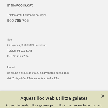
info@coib.cat
Telèfon gratuït d'atenció col·legial:
900 705 705
Seu:
C/ Pujades, 350 08019 Barcelona
Telèfon: 93 212 81 08
Fax: 93 212 47 74
Horari:
de dilluns a dijous de 9 a 20 h i divendres de 9 a 15 h
del 13 de juliol al 15 de setembre de 8 a 15 h
×
Aquest lloc web utilitza galetes
© Col·legi Oficial Infermeres i Infermers de Barcelona
Aquest lloc web utilitza galetes per millorar l'experiència de l'usuari.