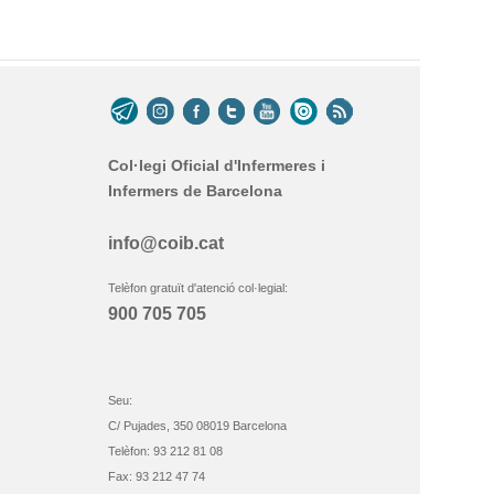
Col·legi Oficial d'Infermeres i
Infermers de Barcelona
info@coib.cat
Telèfon gratuït d'atenció col·legial:
900 705 705
Seu:
C/ Pujades, 350 08019 Barcelona
Telèfon: 93 212 81 08
Fax: 93 212 47 74