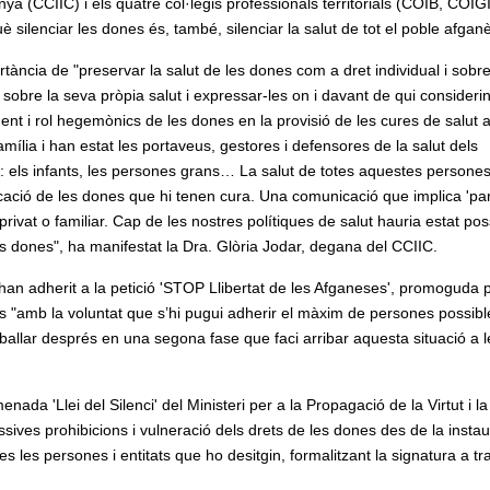
ya (CCIIC) i els quatre col·legis professionals territorials (COIB, COIGI
silenciar les dones és, també, silenciar la salut de tot el poble afganè
rtància de "preservar la salut de les dones com a dret individual i sobre
s sobre la seva pròpia salut i expressar-les on i davant de qui considerin
nt i rol hegemònics de les dones en la provisió de les cures de salut a
amília i han estat les portaveus, gestores i defensores de la salut dels
 els infants, les persones grans… La salut de totes aquestes persones
icació de les dones que hi tenen cura. Una comunicació que implica 'parl
privat o familiar. Cap de les nostres polítiques de salut hauria estat pos
 les dones", ha manifestat la Dra. Glòria Jodar, degana del CCIIC.
s'han adherit a la petició 'STOP Llibertat de les Afganeses', promoguda p
s "amb la voluntat que s’hi pugui adherir el màxim de persones possibl
ballar després en una segona fase que faci arribar aquesta situació a l
da 'Llei del Silenci' del Ministeri per a la Propagació de la Virtut i la
essives prohibicions i vulneració dels drets de les dones des de la insta
tes les persones i entitats que ho desitgin, formalitzant la signatura a tr