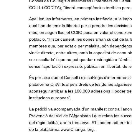
Consell de Col·legis d'Infermeres i Infermers de Catalun
COILL i CODITA), "tindrà conseqüències terribles perquè 
Apel·len les infermeres, en primera instància, a la impo
qual han de tenir la llibertat per a prendre les decision
més, en segon lloc, el CCIIC posa en valor el coneixeme
població. "Històricament, les dones s'han cuidat de la f
membres que, per edat o per malaltia, són dependents:
vincle directe, entre altres, amb la capacitat de comun
ser escoltada' i que no pot quedar restringida a l'àmbit 
sense l'aportació i expressió, pública i en llibertat, de
És per això que el Consell i els col·legis d'infermeres 
plataforma CritVirtual pels drets de les dones afganese
aconseguir arribar a les 100.000 adhesions i poder tre
institucions europees".
La petició va acompanyada d'un manifest contra l'anomena
Prevenció del Vici de l'Afganistan i que relata les succ
del règim talibà, ara fa tres anys. S'hi poden adherir to
de la plataforma www.Change. org.