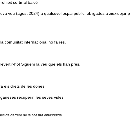
ohibit sortir al balcó
 la seva veu (agost 2024) a qualsevol espai públic, obligades a xiuxiuejar
la comunitat internacional no fa res.
 revertir-ho! Siguem la veu que els han pres.
ra els drets de les dones.
afganeses recuperin les seves vides
des de darrere de la finestra enfosquida.