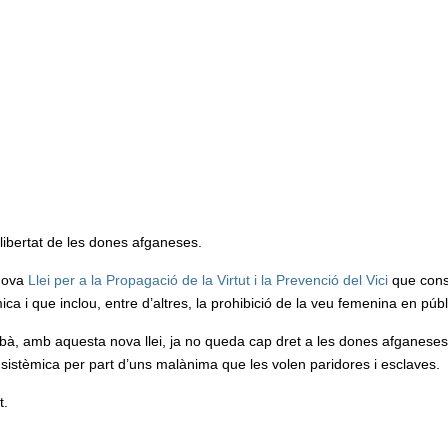
llibertat de les dones afganeses.
 nova
Llei per a la Propagació de la Virtut i la Prevenció del Vici
que cons
àmica i que inclou, entre d’altres, la prohibició de la veu femenina en públ
ibà, amb aquesta nova llei, ja no queda cap dret a les dones afganeses
stèmica per part d’uns malànima que les volen paridores i esclaves.
t.