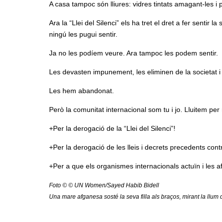
A casa tampoc són lliures: vidres tintats amagant-les i pr
Ara la “Llei del Silenci” els ha tret el dret a fer sentir
ningú les pugui sentir.
Ja no les podíem veure. Ara tampoc les podem sentir.
Les devasten impunement, les eliminen de la societat i 
Les hem abandonat.
Però la comunitat internacional som tu i jo. Lluitem per
+Per la derogació de la “Llei del Silenci”!
+Per la derogació de les lleis i decrets precedents cont
+Per a que els organismes internacionals actuïn i les 
Foto © © UN Women/Sayed Habib Bidell
Una mare afganesa sosté la seva filla als braços, mirant la llum 