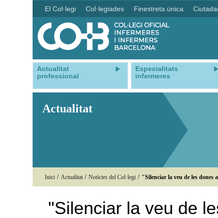
El Col·legi
Col·legiades
Finestreta única
Ciutada
Actualitat
Especialitats
professional
infermeres
Actualitat
/
/
/
Inici
Actualitat
Notícies del Col·legi
"Silenciar la veu de les dones a
"Silenciar la veu de l