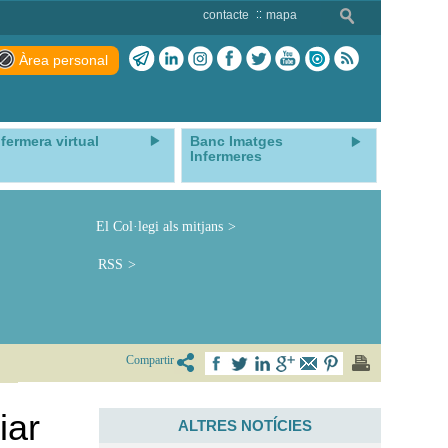
contacte
mapa
Àrea personal
nfermera virtual
Banc Imatges
Infermeres
El Col·legi als mitjans
RSS
Compartir
iar
ALTRES NOTÍCIES