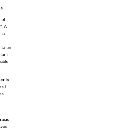
,
s".
 el
". A
 la
 té un
ar i
sible
er la
es i
es
uració
avés