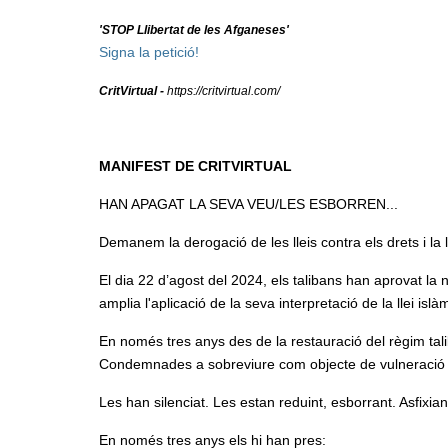
'STOP Llibertat de les Afganeses'
Signa la petició!
CritVirtual -
https://critvirtual.com/
MANIFEST DE CRITVIRTUAL
HAN APAGAT LA SEVA VEU/LES ESBORREN...
Demanem la derogació de les lleis contra els drets i la 
El dia 22 d’agost del 2024, els talibans han aprovat la
amplia l'aplicació de la seva interpretació de la llei isl
En només tres anys des de la restauració del règim tal
Condemnades a sobreviure com objecte de vulneració si
Les han silenciat. Les estan reduint, esborrant. Asfixian
En només tres anys els hi han pres: