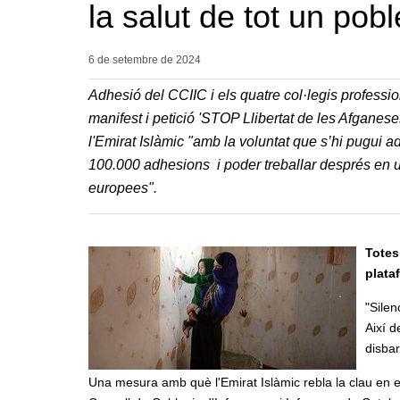
la salut de tot un pobl
6 de setembre de
2024
Adhesió del CCIIC i els quatre col·legis profes
manifest i petició 'STOP Llibertat de les Afganeses
l'Emirat Islàmic "amb la voluntat que s’hi pugui a
100.000 adhesions i poder treballar després en un
europees".
Totes
plata
"Silen
Així d
disbar
Una mesura amb què l'Emirat Islàmic rebla la clau en el