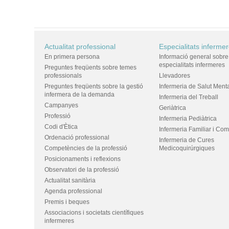
Actualitat professional
Especialitats inferme
En primera persona
Informació general sobre
especialitats infermeres
Preguntes freqüents sobre temes
professionals
Llevadores
Preguntes freqüents sobre la gestió
Infermeria de Salut Ment
infermera de la demanda
Infermeria del Treball
Campanyes
Geriàtrica
Professió
Infermeria Pediàtrica
Codi d'Ètica
Infermeria Familiar i Com
Ordenació professional
Infermeria de Cures
Competències de la professió
Medicoquirúrgiques
Posicionaments i reflexions
Observatori de la professió
Actualitat sanitària
Agenda professional
Premis i beques
Associacions i societats científiques
infermeres