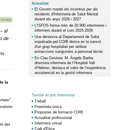
Actualitat
El Govern manté els incentius per als
residents d'Infermeria de Salut Mental
durant els anys 2026 i 2027
Col·legi
L'ISFOS forma més de 20.900 infermeres i
infermers durant el curs 2025-2026
– al
Una denúncia al Departament de Salut
ci de
impulsada pel COIB deriva en la sanció
d'un grup hospitalari per atribuir
extraccions sanguínies a personal tècnic
ons
En Clau Gestora: M. Àngels Barba,
directora infermera de l’Hospital Vall
d’Hebron, destaca el valor de l’experiència
assistencial en la gestió infermera
de la
També et pot interessar ...
rtats".
Treball
'enèsim
Finestreta única
Propostes de formació COIB
Actualitat professional
Infermera virtual
ió del
Codi d'Ètica