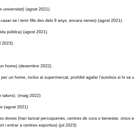
i universitat) (agost 2021).
casar-se i tenir fills des dels 9 anys, encara nenes) (agost 2021).
 vida pública) (agost 2021).
il 2023).
a un home) (desembre 2022).
es per un home, inclús al supermercat, prohibit agafar l’autobús si hi va 
se talons). (maig 2022)
me (agost 2021)
e les dones (han tancat perruqueries, centres de cura o benestar, únics 
t i entrar a centres esportius) (jul 2023)