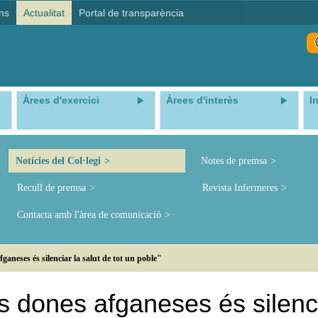
ns
Actualitat
Portal de transparència
Àrees d'exercici
Àrees d'interès
I
Notícies del Col·legi
Notes de premsa
Recull de premsa
Revista Infermeres
Contacta amb l'àrea de comunicació
fganeses és silenciar la salut de tot un poble"
es dones afganeses és silenc