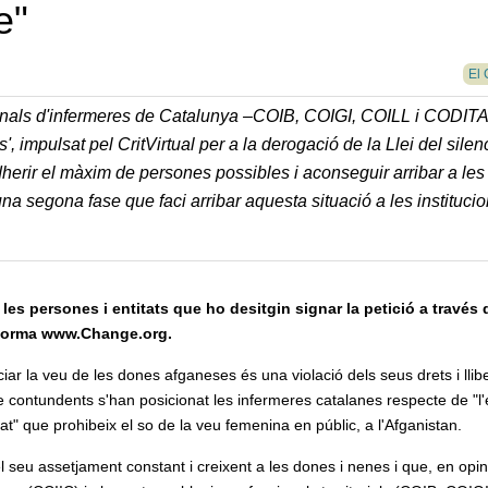
e"
El 
sionals d'infermeres de Catalunya –COIB, COIGI, COILL i CODITA
', impulsat pel CritVirtual per a la derogació de la Llei del silen
dherir el màxim de persones possibles i aconseguir arribar a les
a segona fase que faci arribar aquesta situació a les instituci
 les persones i entitats que ho desitgin signar la petició a través 
forma www.Change.org.
ciar la veu de les dones afganeses és una violació dels seus drets i llibe
e contundents s'han posicionat les infermeres catalanes respecte de "l
at" que prohibeix el so de la veu femenina en públic, a l'Afganistan.
 seu assetjament constant i creixent a les dones i nenes i que, en opin