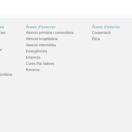
res
Àrees d'exercici
Àrees d'interès
 les
Atenció primària i comunitària
Cooperació
Atenció hospitalària
Ètica
Atenció intermèdia
al
Emergències
Empresa
Cures Pal·liatives
Recerca
unitària