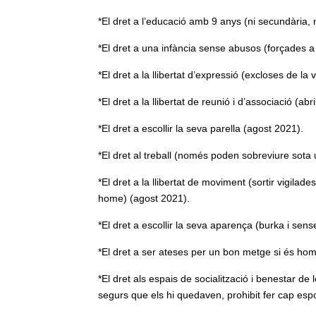
*El dret a l’educació amb 9 anys (ni secundària, n
*El dret a una infància sense abusos (forçades a 
*El dret a la llibertat d’expressió (excloses de la
*El dret a la llibertat de reunió i d’associació (abr
*El dret a escollir la seva parella (agost 2021).
*El dret al treball (només poden sobreviure sot
*El dret a la llibertat de moviment (sortir vigilad
home) (agost 2021).
*El dret a escollir la seva aparença (burka i sen
*El dret a ser ateses per un bon metge si és ho
*El dret als espais de socialització i benestar d
segurs que els hi quedaven, prohibit fer cap espor