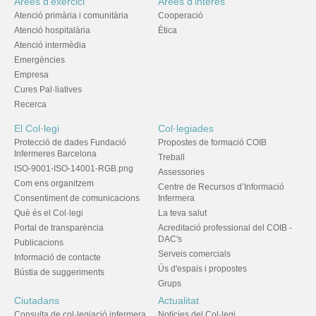
Àrees d'exercici
Àrees d'interès
Atenció primària i comunitària
Cooperació
Atenció hospitalària
Ètica
Atenció intermèdia
Emergències
Empresa
Cures Pal·liatives
Recerca
El Col·legi
Col·legiades
Protecció de dades Fundació
Propostes de formació COIB
Infermeres Barcelona
Treball
ISO-9001-ISO-14001-RGB.png
Assessories
Com ens organitzem
Centre de Recursos d’Informació
Consentiment de comunicacions
Infermera
Què és el Col·legi
La teva salut
Portal de transparència
Acreditació professional del COIB -
DAC's
Publicacions
Serveis comercials
Informació de contacte
Ús d'espais i propostes
Bústia de suggeriments
Grups
Ciutadans
Actualitat
Consulta de col·legiació infermera
Notícies del Col·legi