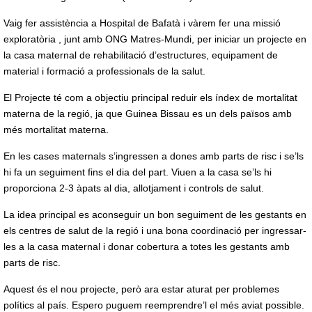
Vaig fer assistència a Hospital de Bafatà i vàrem fer una missió
exploratòria , junt amb ONG Matres-Mundi, per iniciar un projecte en
la casa maternal de rehabilitació d’estructures, equipament de
material i formació a professionals de la salut.
El Projecte té com a objectiu principal reduir els índex de mortalitat
materna de la regió, ja que Guinea Bissau es un dels països amb
més mortalitat materna.
En les cases maternals s’ingressen a dones amb parts de risc i se’ls
hi fa un seguiment fins el dia del part. Viuen a la casa se’ls hi
proporciona 2-3 àpats al dia, allotjament i controls de salut.
La idea principal es aconseguir un bon seguiment de les gestants en
els centres de salut de la regió i una bona coordinació per ingressar-
les a la casa maternal i donar cobertura a totes les gestants amb
parts de risc.
Aquest és el nou projecte, però ara estar aturat per problemes
polítics al país. Espero puguem reemprendre’l el més aviat possible.