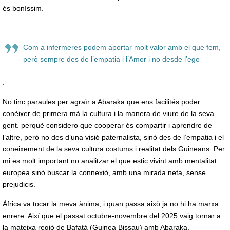
és boníssim.
Com a infermeres podem aportar molt valor amb el que fem,
però sempre des de l’empatia i l’Amor i no desde l’ego
.
No tinc paraules per agraïr a Abaraka que ens facilités poder
conèixer de primera mà la cultura i la manera de viure de la seva
gent. perquè considero que cooperar és compartir i aprendre de
l’altre, però no des d’una visió paternalista, sinó des de l’empatia i el
coneixement de la seva cultura costums i realitat dels Guineans. Per
mi es molt important no analitzar el que estic vivint amb mentalitat
europea sinó buscar la connexió, amb una mirada neta, sense
prejudicis.
Àfrica va tocar la meva ànima, i quan passa això ja no hi ha marxa
enrere. Així que el passat octubre-novembre del 2025 vaig tornar a
la mateixa regió de Bafatà (Guinea Bissau) amb Abaraka.