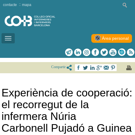
contacte
mapa
Àrea personal
Toggle
navigation
Compartir
Experiència de cooperació:
el recorregut de la
infermera Núria
Carbonell Pujadó a Guinea