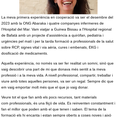
La meva primera experiència en cooperació va ser el desembre del
2023 amb la ONG Abaraka i quatre companyes infermeres de
l’Hospital del Mar. Vam viatjar a Guinea Bissau a l'Hospital regional
de Bafatà amb un projecte d'assistència a quiròfan, pediatria i
urgències pel matí i per la tarda formació a professionals de la salut
sobre RCP, signes vital i via aèria, cures i embenats, EKG i
dosificació de medicaments.
Aquella experiència, no només va ser fer realitat un somni, sinò que
vaig descobrir una part de mi que donava més sentit a la meva
professió i a la meva vida. A nivell professional, compartir, treballar i
viure amb totes aquelles persones, va ser un regal. Sempre dic que
em vaig emportar molt més que el que jo vaig donar.
Veure tot el que fan amb els pocs recursos, tant materials
com professionals, és una lliçó de vida. Es reinventen constantment i
fan el millor que poden amb el que tenen i saben. El tema de la
formació els hi encanta i estan sempre oberts a coses noves i això