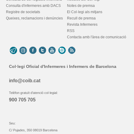
Consulta d'infermeres amb DACS
Notes de premsa
Registre de societats
El Col·legi als mitjans
Queixes, reclamacions i denúncies
Recull de premsa
Revista Infermeres
RSS
Contacta amb l'àrea de comunicació
Col·legi Oficial d'Infermeres i Infermers de Barcelona
info@coib.cat
Telèfon gratuït d'atenció col·legial:
900 705 705
Seu:
C/ Pujades, 350 08019 Barcelona