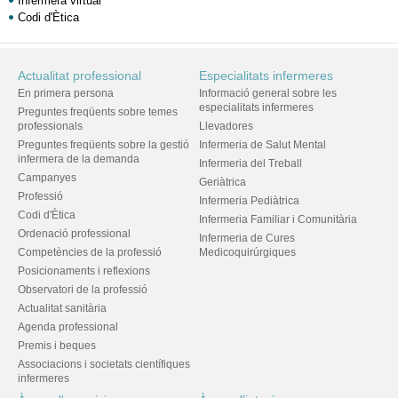
Infermera virtual
Codi d'Ètica
Actualitat professional
Especialitats infermeres
En primera persona
Informació general sobre les
especialitats infermeres
Preguntes freqüents sobre temes
professionals
Llevadores
Preguntes freqüents sobre la gestió
Infermeria de Salut Mental
infermera de la demanda
Infermeria del Treball
Campanyes
Geriàtrica
Professió
Infermeria Pediàtrica
Codi d'Ètica
Infermeria Familiar i Comunitària
Ordenació professional
Infermeria de Cures
Competències de la professió
Medicoquirúrgiques
Posicionaments i reflexions
Observatori de la professió
Actualitat sanitària
Agenda professional
Premis i beques
Associacions i societats científiques
infermeres