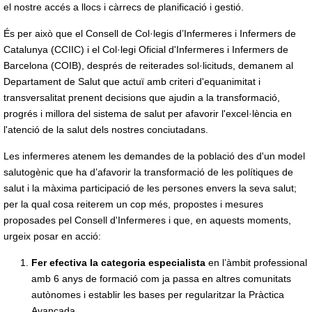
el nostre accés a llocs i càrrecs de planificació i gestió.
És per això que el Consell de Col·legis d’Infermeres i Infermers de
Catalunya (CCIIC) i el Col·legi Oficial d'Infermeres i Infermers de
Barcelona (COIB), després de reiterades sol·licituds, demanem al
Departament de Salut que actuï amb criteri d'equanimitat i
transversalitat prenent decisions que ajudin a la transformació,
progrés i millora del sistema de salut per afavorir l'excel·lència en
l'atenció de la salut dels nostres conciutadans.
Les infermeres atenem les demandes de la població des d'un model
salutogènic que ha d’afavorir la transformació de les polítiques de
salut i la màxima participació de les persones envers la seva salut;
per la qual cosa reiterem un cop més, propostes i mesures
proposades pel Consell d'Infermeres i que, en aquests moments,
urgeix posar en acció:
Fer efectiva la categoria especialista
en l’àmbit professional
amb 6 anys de formació com ja passa en altres comunitats
autònomes i establir les bases per regularitzar la Pràctica
Avançada.