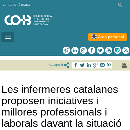
contacte
mapa
Àrea personal
Toggle
navigation
Compartir
Les infermeres catalanes
proposen iniciatives i
millores professionals i
laborals davant la situació