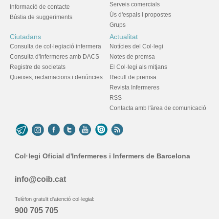
Serveis comercials
Informació de contacte
Ús d'espais i propostes
Bústia de suggeriments
Grups
Ciutadans
Actualitat
Consulta de col·legiació infermera
Notícies del Col·legi
Consulta d'infermeres amb DACS
Notes de premsa
Registre de societats
El Col·legi als mitjans
Queixes, reclamacions i denúncies
Recull de premsa
Revista Infermeres
RSS
Contacta amb l'àrea de comunicació
Col·legi Oficial d'Infermeres i Infermers de Barcelona
info@coib.cat
Telèfon gratuït d'atenció col·legial:
900 705 705