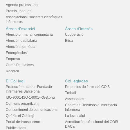
Agenda professional
Premis i beques
Associacions i societats científiques
infermeres
Àrees d'exercici
Àrees d'interès
Atenció primària i comunitària
Cooperació
Atenció hospitalària
Ètica
Atenció intermèdia
Emergències
Empresa
Cures Pal·liatives
Recerca
El Col·legi
Col·legiades
Protecció de dades Fundació
Propostes de formació COIB
Infermeres Barcelona
Treball
ISO-9001-ISO-14001-RGB.png
Assessories
Com ens organitzem
Centre de Recursos d’Informació
Consentiment de comunicacions
Infermera
Què és el Col·legi
La teva salut
Portal de transparència
Acreditació professional del COIB -
DAC's
Publicacions