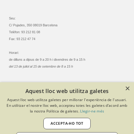
Seu:
C/ Pujades, 350 08019 Barcelona
Telèfon: 93 212 81 08
Fax: 93 212 47 74
Horari:
de dilluns a dijous de 9 a 20 h i divendres de 9 a 15 h
del 13 de juliol al 15 de setembre de 8 a 15 h
×
Aquest lloc web utilitza galetes
© Col·legi Oficial Infermeres i Infermers de Barcelona
Aquest lloc web utilitza galetes per millorar l'experiència de l'usuari.
Criteris de privacitat
Política de cookies
Avís legal
En utilitzar el nostre lloc web, accepteu totes les galetes d’acord amb
Política de protecció de dades
Política de qualitat
la nostra Política de galetes.
Llegir-ne més
Canal de denúncies
Desenvolupat amb Softeng Portal Builder
ACCEPTA-HO TOT