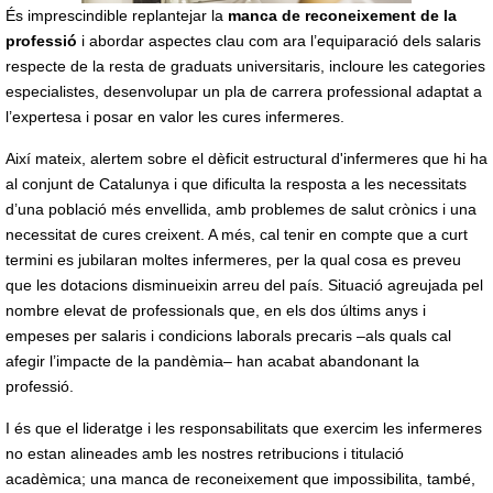
És imprescindible replantejar la
manca de reconeixement de la
professió
i abordar aspectes clau com ara l’equiparació dels salaris
respecte de la resta de graduats universitaris, incloure les categories
especialistes, desenvolupar un pla de carrera professional adaptat a
l’expertesa i posar en valor les cures infermeres.
Així mateix, alertem sobre el dèficit estructural d'infermeres que hi ha
al conjunt de Catalunya i que dificulta la resposta a les necessitats
d’una població més envellida, amb problemes de salut crònics i una
necessitat de cures creixent. A més, cal tenir en compte que a curt
termini es jubilaran moltes infermeres, per la qual cosa es preveu
que les dotacions disminueixin arreu del país. Situació agreujada pel
nombre elevat de professionals que, en els dos últims anys i
empeses per salaris i condicions laborals precaris –als quals cal
afegir l’impacte de la pandèmia– han acabat abandonant la
professió.
I és que el lideratge i les responsabilitats que exercim les infermeres
no estan alineades amb les nostres retribucions i titulació
acadèmica; una manca de reconeixement que impossibilita, també,