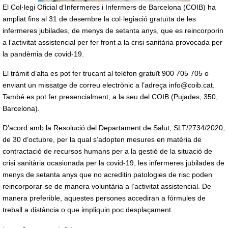
El Col·legi Oficial d’Infermeres i Infermers de Barcelona (COIB) ha
ampliat fins al 31 de desembre la col·legiació gratuïta de les
infermeres jubilades, de menys de setanta anys, que es reincorporin
a l’activitat assistencial per fer front a la crisi sanitària provocada per
la pandèmia de covid-19.
El tràmit d’alta es pot fer trucant al telèfon gratuït 900 705 705 o
enviant un missatge de correu electrònic a l’adreça info@coib.cat.
També es pot fer presencialment, a la seu del COIB (Pujades, 350,
Barcelona).
D’acord amb la Resolució del Departament de Salut, SLT/2734/2020,
de 30 d’octubre, per la qual s’adopten mesures en matèria de
contractació de recursos humans per a la gestió de la situació de
crisi sanitària ocasionada per la covid-19, les infermeres jubilades de
menys de setanta anys que no acreditin patologies de risc poden
reincorporar-se de manera voluntària a l’activitat assistencial. De
manera preferible, aquestes persones accediran a fórmules de
treball a distància o que impliquin poc desplaçament.