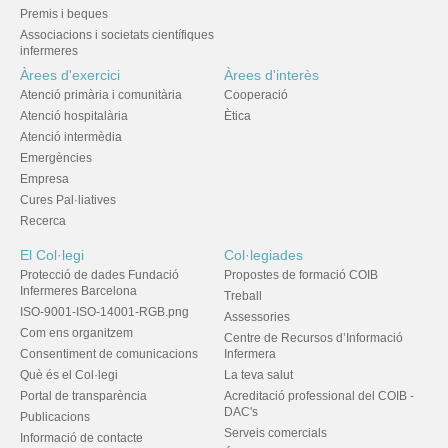
Premis i beques
Associacions i societats científiques
infermeres
Àrees d'exercici
Àrees d'interès
Atenció primària i comunitària
Cooperació
Atenció hospitalària
Ètica
Atenció intermèdia
Emergències
Empresa
Cures Pal·liatives
Recerca
El Col·legi
Col·legiades
Protecció de dades Fundació
Propostes de formació COIB
Infermeres Barcelona
Treball
ISO-9001-ISO-14001-RGB.png
Assessories
Com ens organitzem
Centre de Recursos d’Informació
Consentiment de comunicacions
Infermera
Què és el Col·legi
La teva salut
Portal de transparència
Acreditació professional del COIB -
DAC's
Publicacions
Serveis comercials
Informació de contacte