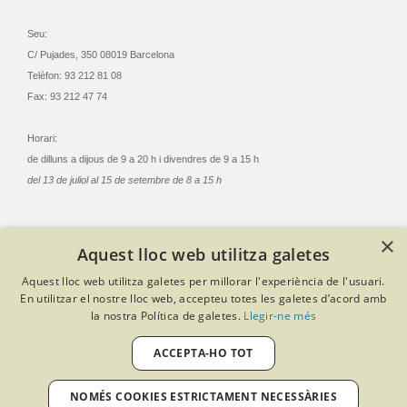
Seu:
C/ Pujades, 350 08019 Barcelona
Telèfon: 93 212 81 08
Fax: 93 212 47 74
Horari:
de dilluns a dijous de 9 a 20 h i divendres de 9 a 15 h
del 13 de juliol al 15 de setembre de 8 a 15 h
×
Aquest lloc web utilitza galetes
© Col·legi Oficial Infermeres i Infermers de Barcelona
Aquest lloc web utilitza galetes per millorar l'experiència de l'usuari.
Criteris de privacitat
Política de cookies
Avís legal
En utilitzar el nostre lloc web, accepteu totes les galetes d’acord amb
Política de protecció de dades
Política de qualitat
la nostra Política de galetes.
Llegir-ne més
Canal de denúncies
Desenvolupat amb Softeng Portal Builder
ACCEPTA-HO TOT
NOMÉS COOKIES ESTRICTAMENT NECESSÀRIES