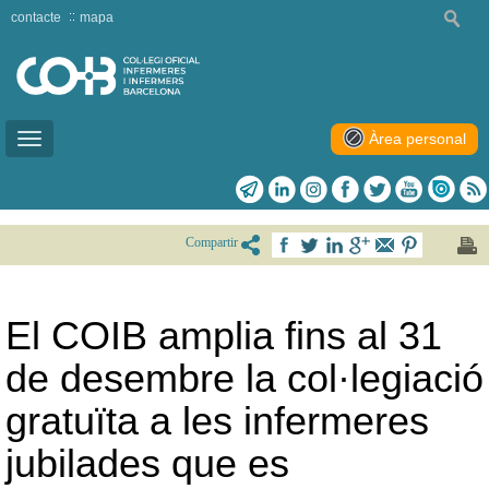
contacte
mapa
Àrea personal
Toggle
navigation
Compartir
El COIB amplia fins al 31
de desembre la col·legiació
gratuïta a les infermeres
jubilades que es