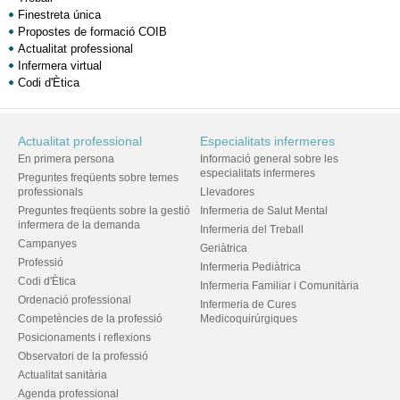
Finestreta única
Propostes de formació COIB
Actualitat professional
Infermera virtual
Codi d'Ètica
Actualitat professional
Especialitats infermeres
En primera persona
Informació general sobre les
especialitats infermeres
Preguntes freqüents sobre temes
professionals
Llevadores
Preguntes freqüents sobre la gestió
Infermeria de Salut Mental
infermera de la demanda
Infermeria del Treball
Campanyes
Geriàtrica
Professió
Infermeria Pediàtrica
Codi d'Ètica
Infermeria Familiar i Comunitària
Ordenació professional
Infermeria de Cures
Competències de la professió
Medicoquirúrgiques
Posicionaments i reflexions
Observatori de la professió
Actualitat sanitària
Agenda professional