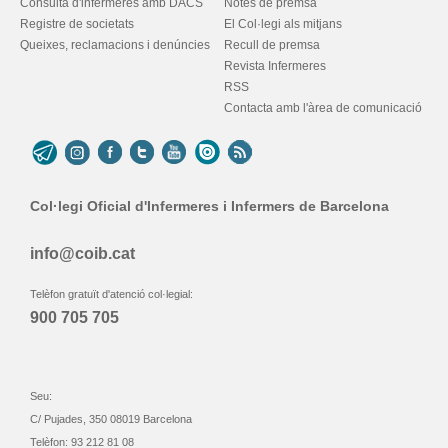
Consulta d'infermeres amb DACS
Notes de premsa
Registre de societats
El Col·legi als mitjans
Queixes, reclamacions i denúncies
Recull de premsa
Revista Infermeres
RSS
Contacta amb l'àrea de comunicació
Col·legi Oficial d'Infermeres i Infermers de Barcelona
info@coib.cat
Telèfon gratuït d'atenció col·legial:
900 705 705
Seu:
C/ Pujades, 350 08019 Barcelona
Telèfon: 93 212 81 08