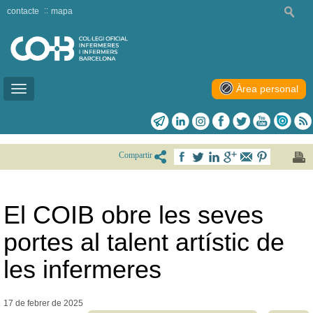
contacte
mapa
Àrea personal
Toggle
navigation
Compartir
El COIB obre les seves
portes al talent artístic de
les infermeres
17 de febrer de
2025