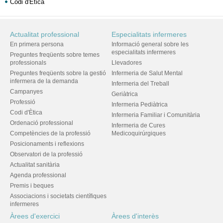
Codi d'Ètica
Actualitat professional
Especialitats infermeres
En primera persona
Informació general sobre les
especialitats infermeres
Preguntes freqüents sobre temes
professionals
Llevadores
Preguntes freqüents sobre la gestió
Infermeria de Salut Mental
infermera de la demanda
Infermeria del Treball
Campanyes
Geriàtrica
Professió
Infermeria Pediàtrica
Codi d'Ètica
Infermeria Familiar i Comunitària
Ordenació professional
Infermeria de Cures
Competències de la professió
Medicoquirúrgiques
Posicionaments i reflexions
Observatori de la professió
Actualitat sanitària
Agenda professional
Premis i beques
Associacions i societats científiques
infermeres
Àrees d'exercici
Àrees d'interès