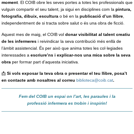
moment
. El COIB obre les seves portes a totes les professionals que
vulguin compartir el seu talent, ja sigui en disciplines com la
pintura,
fotografia, dibuix, escultura
o bé en la
publicació d’un llibre
,
independentment de si tracta sobre salut o és una obra de ficció.
Aquest mes de maig, el COIB vol
donar visibilitat al talent creatiu
de les infermeres
i reivindicar la seva contribució més enllà de
l’àmbit assistencial. És per això que anima totes les col·legiades
interessades a
escriure’ns i explicar-nos una mica sobre la seva
obra
per formar part d’aquesta iniciativa.
📩
Si vols exposar la teva obra o presentar el teu llibre, posa’t
en contacte amb nosaltres al correu
biblioteca@coib.cat
.
Fem del COIB un espai on l’art, les paraules i la
professió infermera es trobin i inspirin!