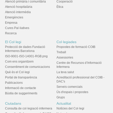
Atenció primària i comunitària
Cooperació
Atenció hospitalària
Ètica
Atenció intermèdia
Emergències
Empresa
Cures Pal·liatives
Recerca
El Col·legi
Col·legiades
Protecció de dades Fundació
Propostes de formació COIB
Infermeres Barcelona
Treball
ISO-9001-ISO-14001-RGB.png
Assessories
Com ens organitzem
Centre de Recursos d’Informació
Consentiment de comunicacions
Infermera
Què és el Col·legi
La teva salut
Portal de transparència
Acreditació professional del COIB -
DAC's
Publicacions
Serveis comercials
Informació de contacte
Ús d'espais i propostes
Bústia de suggeriments
Grups
Ciutadans
Actualitat
Consulta de col·legiació infermera
Notícies del Col·legi