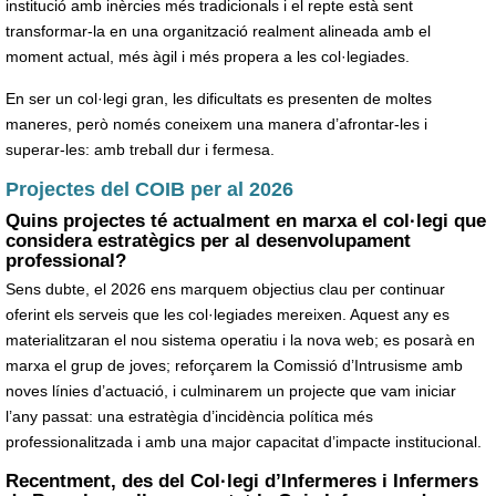
institució amb inèrcies més tradicionals i el repte està sent
transformar-la en una organització realment alineada amb el
moment actual, més àgil i més propera a les col·legiades.
En ser un col·legi gran, les dificultats es presenten de moltes
maneres, però només coneixem una manera d’afrontar-les i
superar-les: amb treball dur i fermesa.
Projectes del COIB per al 2026
Quins projectes té actualment en marxa el col·legi que
considera estratègics per al desenvolupament
professional?
Sens dubte, el 2026 ens marquem objectius clau per continuar
oferint els serveis que les col·legiades mereixen. Aquest any es
materialitzaran el nou sistema operatiu i la nova web; es posarà en
marxa el grup de joves; reforçarem la Comissió d’Intrusisme amb
noves línies d’actuació, i culminarem un projecte que vam iniciar
l’any passat: una estratègia d’incidència política més
professionalitzada i amb una major capacitat d’impacte institucional.
Recentment, des del Col·legi d’Infermeres i Infermers