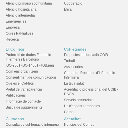
Atenció primària i comunitària
Cooperació
Atenció hospitalària
Ètica
Atenció intermèdia
Emergències
Empresa
Cures Pal·liatives
Recerca
El Col·legi
Col·legiades
Protecció de dades Fundació
Propostes de formació COIB
Infermeres Barcelona
Treball
ISO-9001-ISO-14001-RGB.png
Assessories
Com ens organitzem
Centre de Recursos d’Informació
Consentiment de comunicacions
Infermera
Què és el Col·legi
La teva salut
Portal de transparència
Acreditació professional del COIB -
DAC's
Publicacions
Serveis comercials
Informació de contacte
Ús d'espais i propostes
Bústia de suggeriments
Grups
Ciutadans
Actualitat
Consulta de col·legiació infermera
Notícies del Col·legi