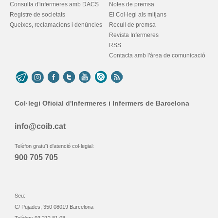
Consulta d'infermeres amb DACS
Notes de premsa
Registre de societats
El Col·legi als mitjans
Queixes, reclamacions i denúncies
Recull de premsa
Revista Infermeres
RSS
Contacta amb l'àrea de comunicació
Col·legi Oficial d'Infermeres i Infermers de Barcelona
info@coib.cat
Telèfon gratuït d'atenció col·legial:
900 705 705
Seu:
C/ Pujades, 350 08019 Barcelona