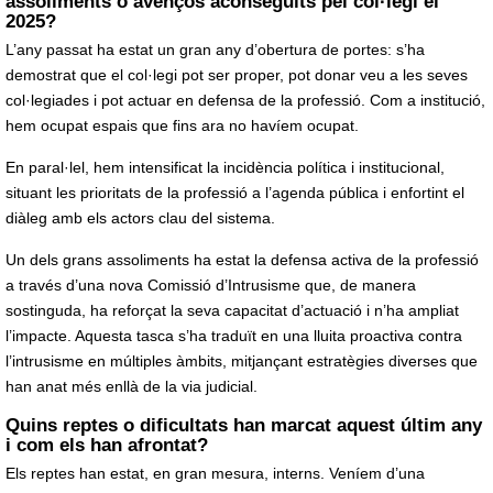
assoliments o avenços aconseguits pel col·legi el
2025?
L’any passat ha estat un gran any d’obertura de portes: s’ha
demostrat que el col·legi pot ser proper, pot donar veu a les seves
col·legiades i pot actuar en defensa de la professió. Com a institució,
hem ocupat espais que fins ara no havíem ocupat.
En paral·lel, hem intensificat la incidència política i institucional,
situant les prioritats de la professió a l’agenda pública i enfortint el
diàleg amb els actors clau del sistema.
Un dels grans assoliments ha estat la defensa activa de la professió
a través d’una nova Comissió d’Intrusisme que, de manera
sostinguda, ha reforçat la seva capacitat d’actuació i n’ha ampliat
l’impacte. Aquesta tasca s’ha traduït en una lluita proactiva contra
l’intrusisme en múltiples àmbits, mitjançant estratègies diverses que
han anat més enllà de la via judicial.
Quins reptes o dificultats han marcat aquest últim any
i com els han afrontat?
Els reptes han estat, en gran mesura, interns. Veníem d’una