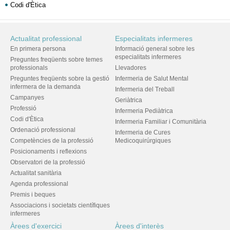
Codi d'Ètica
Actualitat professional
Especialitats infermeres
En primera persona
Informació general sobre les
especialitats infermeres
Preguntes freqüents sobre temes
professionals
Llevadores
Preguntes freqüents sobre la gestió
Infermeria de Salut Mental
infermera de la demanda
Infermeria del Treball
Campanyes
Geriàtrica
Professió
Infermeria Pediàtrica
Codi d'Ètica
Infermeria Familiar i Comunitària
Ordenació professional
Infermeria de Cures
Competències de la professió
Medicoquirúrgiques
Posicionaments i reflexions
Observatori de la professió
Actualitat sanitària
Agenda professional
Premis i beques
Associacions i societats científiques
infermeres
Àrees d'exercici
Àrees d'interès