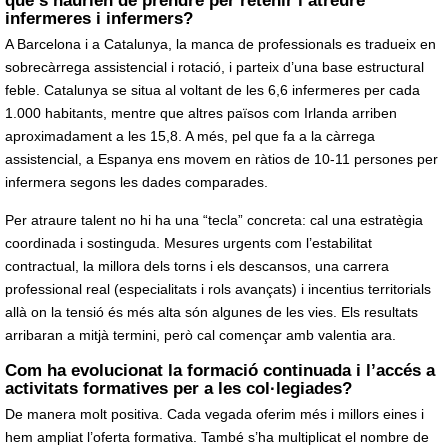
que s’haurien de prendre per retenir i atreure
infermeres i infermers?
A Barcelona i a Catalunya, la manca de professionals es tradueix en
sobrecàrrega assistencial i rotació, i parteix d’una base estructural
feble. Catalunya se situa al voltant de les 6,6 infermeres per cada
1.000 habitants, mentre que altres països com Irlanda arriben
aproximadament a les 15,8. A més, pel que fa a la càrrega
assistencial, a Espanya ens movem en ràtios de 10-11 persones per
infermera segons les dades comparades.
Per atraure talent no hi ha una “tecla” concreta: cal una estratègia
coordinada i sostinguda. Mesures urgents com l’estabilitat
contractual, la millora dels torns i els descansos, una carrera
professional real (especialitats i rols avançats) i incentius territorials
allà on la tensió és més alta són algunes de les vies. Els resultats
arribaran a mitjà termini, però cal començar amb valentia ara.
Com ha evolucionat la formació continuada i l’accés a
activitats formatives per a les col·legiades?
De manera molt positiva. Cada vegada oferim més i millors eines i
hem ampliat l’oferta formativa. També s’ha multiplicat el nombre de