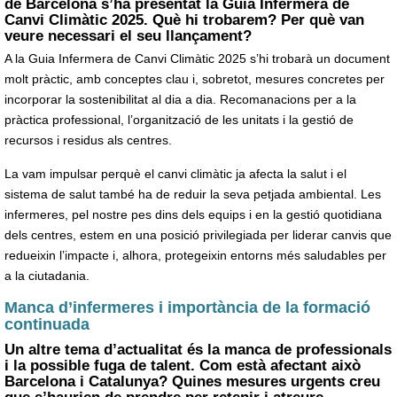
de Barcelona s’ha presentat la
Guia Infermera de
Canvi Climàtic 2025
. Què hi trobarem? Per què van
veure necessari el seu llançament?
A la Guia Infermera de Canvi Climàtic 2025 s’hi trobarà un document
molt pràctic, amb conceptes clau i, sobretot, mesures concretes per
incorporar la sostenibilitat al dia a dia. Recomanacions per a la
pràctica professional, l’organització de les unitats i la gestió de
recursos i residus als centres.
La vam impulsar perquè el canvi climàtic ja afecta la salut i el
sistema de salut també ha de reduir la seva petjada ambiental. Les
infermeres, pel nostre pes dins dels equips i en la gestió quotidiana
dels centres, estem en una posició privilegiada per liderar canvis que
redueixin l’impacte i, alhora, protegeixin entorns més saludables per
a la ciutadania.
Manca d’infermeres i importància de la formació
continuada
Un altre tema d’actualitat és la manca de professionals
i la possible fuga de talent. Com està afectant això
Barcelona i Catalunya? Quines mesures urgents creu