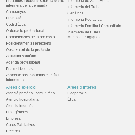
Preguntes freqüents sobre la gestió
Infermeria de Salut Mental
infermera de la demanda
Infermeria del Treball
Campanyes
Geriàtrica
Professió
Infermeria Pediàtrica
Codi d'Ètica
Infermeria Familiar i Comunitària
Ordenació professional
Infermeria de Cures
Competències de la professió
Medicoquirúrgiques
Posicionaments i reflexions
Observatori de la professió
Actualitat sanitària
Agenda professional
Premis i beques
Associacions i societats científiques
infermeres
Àrees d'exercici
Àrees d'interès
Atenció primària i comunitària
Cooperació
Atenció hospitalària
Ètica
Atenció intermèdia
Emergències
Empresa
Cures Pal·liatives
Recerca