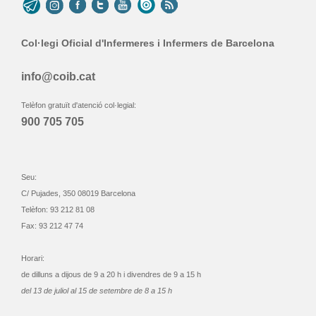
Col·legi Oficial d'Infermeres i Infermers de Barcelona
info@coib.cat
Telèfon gratuït d'atenció col·legial:
900 705 705
Seu:
C/ Pujades, 350 08019 Barcelona
Telèfon: 93 212 81 08
Fax: 93 212 47 74
Horari:
de dilluns a dijous de 9 a 20 h i divendres de 9 a 15 h
del 13 de juliol al 15 de setembre de 8 a 15 h