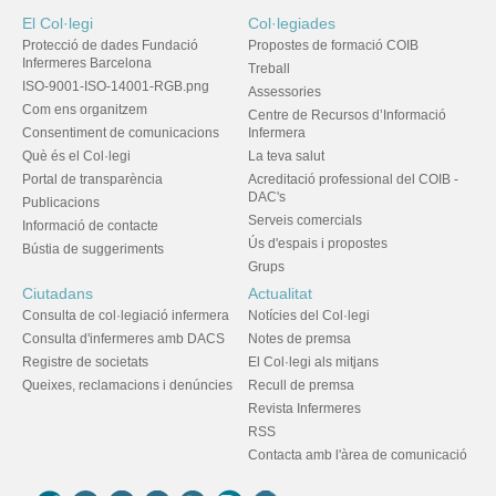
El Col·legi
Col·legiades
Protecció de dades Fundació
Propostes de formació COIB
Infermeres Barcelona
Treball
ISO-9001-ISO-14001-RGB.png
Assessories
Com ens organitzem
Centre de Recursos d’Informació
Consentiment de comunicacions
Infermera
Què és el Col·legi
La teva salut
Portal de transparència
Acreditació professional del COIB -
DAC's
Publicacions
Serveis comercials
Informació de contacte
Ús d'espais i propostes
Bústia de suggeriments
Grups
Ciutadans
Actualitat
Consulta de col·legiació infermera
Notícies del Col·legi
Consulta d'infermeres amb DACS
Notes de premsa
Registre de societats
El Col·legi als mitjans
Queixes, reclamacions i denúncies
Recull de premsa
Revista Infermeres
RSS
Contacta amb l'àrea de comunicació