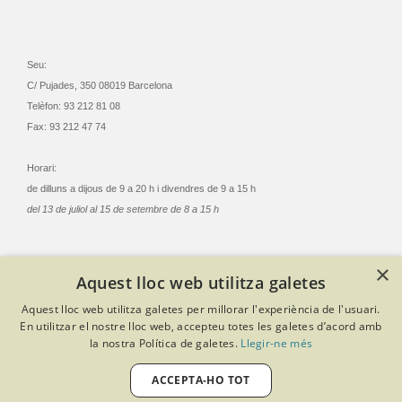
Seu:
C/ Pujades, 350 08019 Barcelona
Telèfon: 93 212 81 08
Fax: 93 212 47 74
Horari:
de dilluns a dijous de 9 a 20 h i divendres de 9 a 15 h
del 13 de juliol al 15 de setembre de 8 a 15 h
×
Aquest lloc web utilitza galetes
© Col·legi Oficial Infermeres i Infermers de Barcelona
Aquest lloc web utilitza galetes per millorar l'experiència de l'usuari.
Criteris de privacitat
Política de cookies
Avís legal
En utilitzar el nostre lloc web, accepteu totes les galetes d’acord amb
Política de protecció de dades
Política de qualitat
la nostra Política de galetes.
Llegir-ne més
Canal de denúncies
Desenvolupat amb Softeng Portal Builder
ACCEPTA-HO TOT