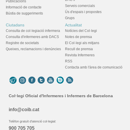
Publicacions
Serveis comercials
Informació de contacte
Ús d'espais i propostes
Bústia de suggeriments
Grups
Ciutadans
Actualitat
Consulta de col·legiació infermera
Notícies del Col·legi
Consulta d'infermeres amb DACS
Notes de premsa
Registre de societats
El Col·legi als mitjans
Queixes, reclamacions i denúncies
Recull de premsa
Revista Infermeres
RSS
Contacta amb l'àrea de comunicació
Col·legi Oficial d'Infermeres i Infermers de Barcelona
info@coib.cat
Telèfon gratuït d'atenció col·legial:
900 705 705