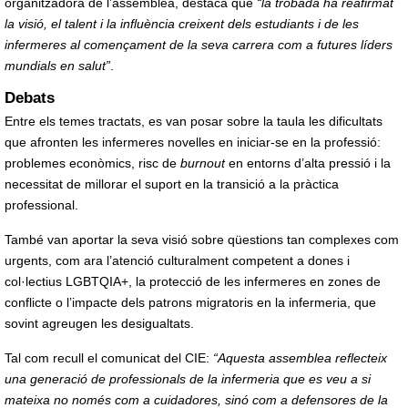
organitzadora de l’assemblea, destaca que
“la trobada ha reafirmat
la visió, el talent i la influència creixent dels estudiants i de les
infermeres al començament de la seva carrera com a futures líders
mundials en salut”
.
Debats
Entre els temes tractats, es van posar sobre la taula les dificultats
que afronten les infermeres novelles en iniciar-se en la professió:
problemes econòmics, risc de
burnout
en entorns d’alta pressió i la
necessitat de millorar el suport en la transició a la pràctica
professional.
També van aportar la seva visió sobre qüestions tan complexes com
urgents, com ara l’atenció culturalment competent a dones i
col·lectius LGBTQIA+, la protecció de les infermeres en zones de
conflicte o l’impacte dels patrons migratoris en la infermeria, que
sovint agreugen les desigualtats.
Tal com recull el comunicat del CIE:
“Aquesta assemblea reflecteix
una generació de professionals de la infermeria que es veu a si
mateixa no només com a cuidadores, sinó com a defensores de la