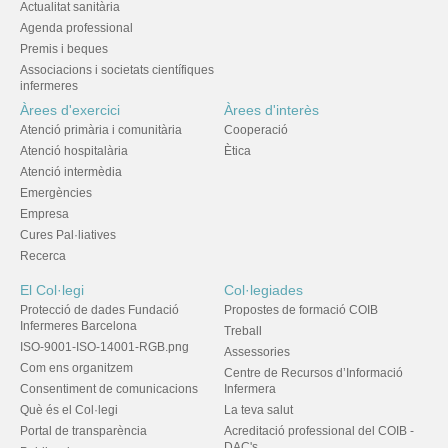
Actualitat sanitària
Agenda professional
Premis i beques
Associacions i societats científiques
infermeres
Àrees d'exercici
Àrees d'interès
Atenció primària i comunitària
Cooperació
Atenció hospitalària
Ètica
Atenció intermèdia
Emergències
Empresa
Cures Pal·liatives
Recerca
El Col·legi
Col·legiades
Protecció de dades Fundació
Propostes de formació COIB
Infermeres Barcelona
Treball
ISO-9001-ISO-14001-RGB.png
Assessories
Com ens organitzem
Centre de Recursos d’Informació
Consentiment de comunicacions
Infermera
Què és el Col·legi
La teva salut
Portal de transparència
Acreditació professional del COIB -
DAC's