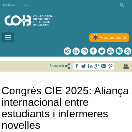
contacte
mapa
Àrea personal
Toggle
navigation
Compartir
Congrés CIE 2025: Aliança
internacional entre
estudiants i infermeres
novelles