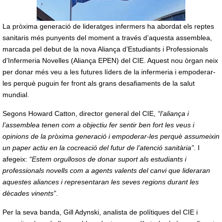
La pròxima generació de lideratges infermers ha abordat els reptes
sanitaris més punyents del moment a través d’aquesta assemblea,
marcada pel debut de la nova Aliança d’Estudiants i Professionals
d’Infermeria Novelles (Aliança EPEN) del CIE. Aquest nou òrgan neix
per donar més veu a les futures líders de la infermeria i empoderar-
les perquè puguin fer front als grans desafiaments de la salut
mundial.
Segons Howard Catton, director general del CIE,
“l’aliança i
l’assemblea tenen com a objectiu fer sentir ben fort les veus i
opinions de la pròxima generació i empoderar-les perquè assumeixin
un paper actiu en la cocreació del futur de l’atenció sanitària”
. I
afegeix:
“Estem orgullosos de donar suport als estudiants i
professionals novells com a agents valents del canvi que lideraran
aquestes aliances i representaran les seves regions durant les
dècades vinents”
.
Per la seva banda, Gill Adynski, analista de polítiques del CIE i