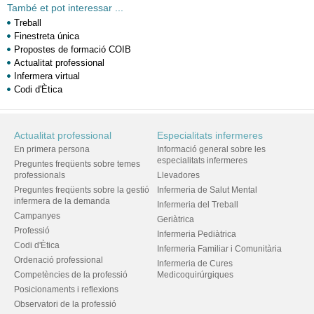
També et pot interessar ...
Treball
Finestreta única
Propostes de formació COIB
Actualitat professional
Infermera virtual
Codi d'Ètica
Actualitat professional
Especialitats infermeres
En primera persona
Informació general sobre les
especialitats infermeres
Preguntes freqüents sobre temes
professionals
Llevadores
Preguntes freqüents sobre la gestió
Infermeria de Salut Mental
infermera de la demanda
Infermeria del Treball
Campanyes
Geriàtrica
Professió
Infermeria Pediàtrica
Codi d'Ètica
Infermeria Familiar i Comunitària
Ordenació professional
Infermeria de Cures
Competències de la professió
Medicoquirúrgiques
Posicionaments i reflexions
Observatori de la professió