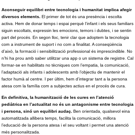
Aconseguir equilibri entre tecnologia i humanitat implica afegir
diversos elements.
El primer de tot és una presència i escolta
activa. Hem de donar temps i espai perquè l’infant i els seus familiars
siguin escoltats, expressin les emocions, temors i dubtes, i se sentin
part del procés. En segon lloc, tenir clar que adoptem la tecnologia
com a instrument de suport i no com a finalitat. A conseqüència
d’això, la formació i sensibilització professional és imprescindible. No
n’hi ha prou amb saber utilitzar una app o un sistema de registre. Cal
formar-se en habilitats no tècniques com l’empatia, la comunicació,
l’adaptació als infants i adolescents amb l’objectiu de mantenir el
factor humà al centre. I per últim, hem d’integrar tant a la persona
atesa com la família com a subjectes actius en el procés de cura.
En definitiva, la humanització de les cures en l’atenció
pediàtrica en l’actualitat no és un antagonisme entre tecnologia
i persona, sinó un equilibri audaç.
Ben orientada, qualsevol eina
automatitzada allibera temps, facilita la comunicació, millora
l’educació de la persona atesa i el seu voltant i permet una atenció
més personalitzada.