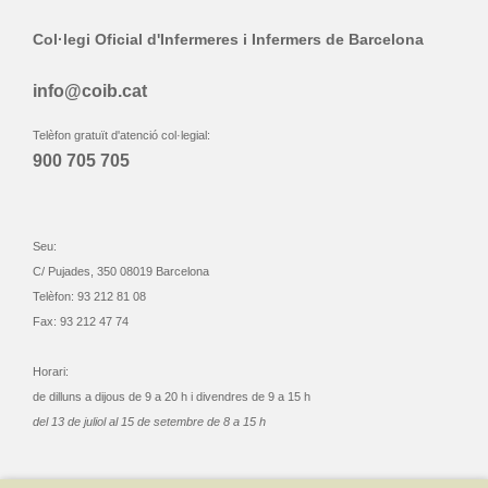
Col·legi Oficial d'Infermeres i Infermers de Barcelona
info@coib.cat
Telèfon gratuït d'atenció col·legial:
900 705 705
Seu:
C/ Pujades, 350 08019 Barcelona
Telèfon: 93 212 81 08
Fax: 93 212 47 74
Horari:
de dilluns a dijous de 9 a 20 h i divendres de 9 a 15 h
del 13 de juliol al 15 de setembre de 8 a 15 h