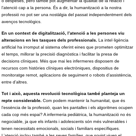
o despeses, però també pot augmentar la qualitat de la relació i
l’atenció cap a la persona. És a dir, la humanització a la nostra
professió no pot ser una nostàlgia del passat independentment dels
avenços tecnològics.
En un context de digitalització, l’atenció a les persones viu
alteracions en les tasques dels professionals.
La intel·ligència
artificial ha irromput al sistema oferint eines que prometen optimitzar
el temps, millorar la precisió diagnòstica i facilitar la presa de
decisions clíniques. Més que mai les infermeres disposem de
recursos com històries clíniques electròniques, dispositius de
monitoratge remot, aplicacions de seguiment o robots d’assistència,
entre d’altres.
Tot i això, aquesta revolució tecnològica també planteja un
repte considerable.
Com podem mantenir la humanitat, que és
l’essència de la professió, quan les pantalles i els algoritmes ocupen
cada cop més espai? A infermeria pediàtrica, la humanització no és
negociable, ja que els infants i adolescents són més vulnerables i
tenen necessitats emocionals, socials i familiars específiques.
L’atenció inclou també a les seves famílies, que sovint viuen el