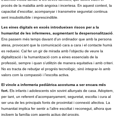
procés de la malaltia amb angoixa i incertesa. En aquest context, la
capacitat d’escoltar, acompanyar i transmetre seguretat continua
sent insubstituïble i imprescindible.
Les eines digitals en excés introdueixen riscos per a la
humanitat de les infermeres, augmentant la despersonalització
.
Ens passem més temps davant d’un ordinador que amb la persona
atesa, provocant que la comunicació cara a cara i el contacte humà
es redueixi. Cal fer un gir de mirada amb l’objectiu de veure la
digitalització i la humanització com a eines essencials de la
professió, sempre i quan s’utilitzin de manera equitativa i amb criteri.
No es tracta de rebutjar el progrés tecnològic, sinó integrar-lo amb
valors com la compassió i l’escolta activa.
El vincle a infermeria pediàtrica acostuma a ser encara més
fort.
Els infants i adolescents són sovint allunyats de casa. Adoptem,
per tant, un referent d’acompanyament, seguretat, escolta i cura al
ser una de les principals fonts de proximitat i connexió afectiva. La
humanitat implica fer sentir a l’altre escoltat i reconegut, alhora que
incloem la família com agents actius del procés.