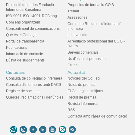
Protecció de dades Fundació
Propostes de formació COIB
Infermeres Barcelona
Treball
ISO-9001-ISO-14001-RGB.png
Assessories
Com ens organitzem
Centre de Recursos d’Informació
Consentiment de comunicacions
Infermera
Què és el Col·legi
La teva salut
Portal de transparència
Acreditació professional del COIB -
DAC's
Publicacions
Serveis comercials
Informació de contacte
Ús d'espais i propostes
Bústia de suggeriments
Grups
Ciutadans
Actualitat
Consulta de col·legiació infermera
Notícies del Col·legi
Consulta d'infermeres amb DACS
Notes de premsa
Registre de societats
El Col·legi als mitjans
Queixes, reclamacions i denúncies
Recull de premsa
Revista Infermeres
RSS
Contacta amb l'àrea de comunicació