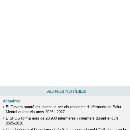
ALTRES NOTÍCIES
Actualitat
El Govern manté els incentius per als residents d'Infermeria de Salut
Mental durant els anys 2026 i 2027
L'ISFOS forma més de 20.900 infermeres i infermers durant el curs
2025-2026
Una denúncia al Departament de Salut impulsada pel COIB deriva en la