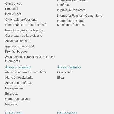
Campanyes
Geriàtrica
Professió
Infermeria Pediàtrica
Codi d'Ètica
Infermeria Familiar i Comunitària
Ordenació professional
Infermeria de Cures
Competències de la professió
Medicoquirúrgiques
Posicionaments i reflexions
Observatori de la professió
Actualitat sanitària
Agenda professional
Premis i beques
Associacions i societats científiques
infermeres
Àrees d'exercici
Àrees d'interès
Atenció primària i comunitària
Cooperació
Atenció hospitalària
Ètica
Atenció intermèdia
Emergències
Empresa
Cures Pal·liatives
Recerca
El Col·legi
Col·legiades