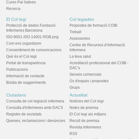
Cures Pal·liatives
Recerca
El Col·legi
Col·legiades
Protecció de dades Fundació
Propostes de formació COIB
Infermeres Barcelona
Treball
ISO-9001-ISO-14001-RGB.png
Assessories
Com ens organitzem
Centre de Recursos d’Informació
Consentiment de comunicacions
Infermera
Què és el Col·legi
La teva salut
Portal de transparència
Acreditació professional del COIB -
DAC's
Publicacions
Serveis comercials
Informació de contacte
Ús d'espais i propostes
Bústia de suggeriments
Grups
Ciutadans
Actualitat
Consulta de col·legiació infermera
Notícies del Col·legi
Consulta d'infermeres amb DACS
Notes de premsa
Registre de societats
El Col·legi als mitjans
Queixes, reclamacions i denúncies
Recull de premsa
Revista Infermeres
RSS