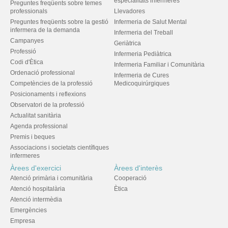
especialitats infermeres
Preguntes freqüents sobre temes
professionals
Llevadores
Preguntes freqüents sobre la gestió
Infermeria de Salut Mental
infermera de la demanda
Infermeria del Treball
Campanyes
Geriàtrica
Professió
Infermeria Pediàtrica
Codi d'Ètica
Infermeria Familiar i Comunitària
Ordenació professional
Infermeria de Cures
Competències de la professió
Medicoquirúrgiques
Posicionaments i reflexions
Observatori de la professió
Actualitat sanitària
Agenda professional
Premis i beques
Associacions i societats científiques
infermeres
Àrees d'exercici
Àrees d'interès
Atenció primària i comunitària
Cooperació
Atenció hospitalària
Ètica
Atenció intermèdia
Emergències
Empresa