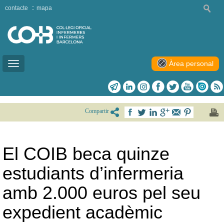
contacte
mapa
Àrea personal
Toggle
navigation
Compartir
El COIB beca quinze
estudiants d’infermeria
amb 2.000 euros pel seu
expedient acadèmic