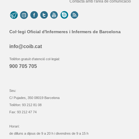
Contacta amb l'àrea de comunicació
Col·legi Oficial d'Infermeres i Infermers de Barcelona
info@coib.cat
Telèfon gratuït d'atenció col·legial:
900 705 705
Seu:
C/ Pujades, 350 08019 Barcelona
Telèfon: 93 212 81 08
Fax: 93 212 47 74
Horari:
de dilluns a dijous de 9 a 20 h i divendres de 9 a 15 h