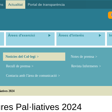
ns
Actualitat
Portal de transparència
Àrees d'exercici
Àrees d'interès
I
Notícies del Col·legi
Notes de premsa
Recull de premsa
Revista Infermeres
Contacta amb l'àrea de comunicació
iatives 2024
res Pal·liatives 2024