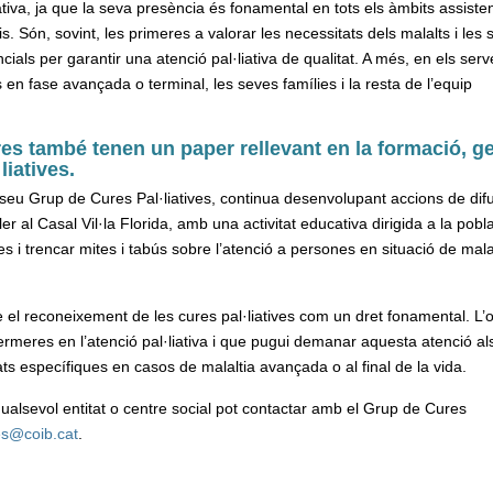
tiva, ja que la seva presència és fonamental en tots els àmbits assisten
is. Són, sovint, les primeres a valorar les necessitats dels malalts i les
ials per garantir una atenció pal·liativa de qualitat. A més, en els serv
s en fase avançada o terminal, les seves famílies i la resta de l’equip
res també tenen un paper rellevant en la formació, g
liatives.
seu Grup de Cures Pal·liatives, continua desenvolupant accions de difu
ller al Casal Vil·la Florida, amb una activitat educativa dirigida a la pobl
es i trencar mites i tabús sobre l’atenció a persones en situació de mala
 el reconeixement de les cures pal·liatives com un dret fonamental. L’o
fermeres en l’atenció pal·liativa i que pugui demanar aquesta atenció al
s específiques en casos de malaltia avançada o al final de la vida.
 qualsevol entitat o centre social pot contactar amb el Grup de Cures
ves@coib.cat
.