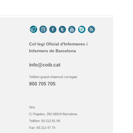
Col·legi Oficial d'Infermeres i
Infermers de Barcelona
info@coib.cat
Telèfon gratuït d'atenció col·legial:
900 705 705
Seu:
C/ Pujades, 350 08019 Barcelona
Telèfon: 93 212 81 08
Fax: 93 212 47 74