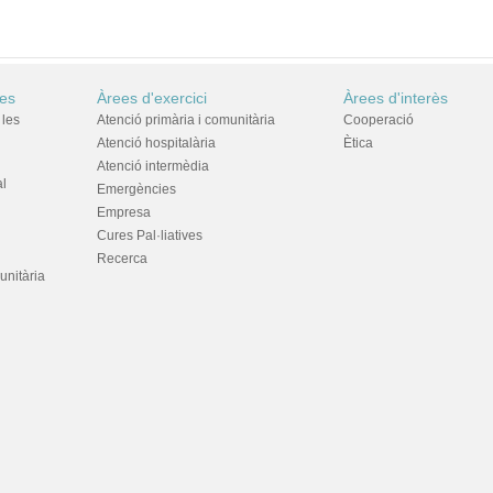
res
Àrees d'exercici
Àrees d'interès
 les
Atenció primària i comunitària
Cooperació
Atenció hospitalària
Ètica
Atenció intermèdia
al
Emergències
Empresa
Cures Pal·liatives
Recerca
unitària