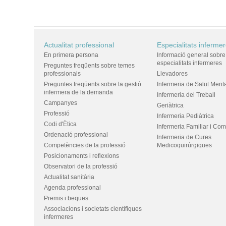
Actualitat professional
Especialitats inferme
En primera persona
Informació general sobre
especialitats infermeres
Preguntes freqüents sobre temes
professionals
Llevadores
Preguntes freqüents sobre la gestió
Infermeria de Salut Ment
infermera de la demanda
Infermeria del Treball
Campanyes
Geriàtrica
Professió
Infermeria Pediàtrica
Codi d'Ètica
Infermeria Familiar i Com
Ordenació professional
Infermeria de Cures
Competències de la professió
Medicoquirúrgiques
Posicionaments i reflexions
Observatori de la professió
Actualitat sanitària
Agenda professional
Premis i beques
Associacions i societats científiques
infermeres