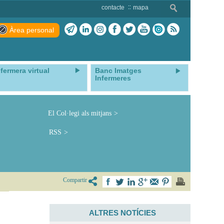
contacte
mapa
Àrea personal
nfermera virtual
Banc Imatges
Infermeres
El Col·legi als mitjans
RSS
Compartir
ALTRES NOTÍCIES