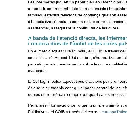
Les infermeres juguen un paper clau en l’atenció pal·lia
a domicili, centres ambulatoris, residencials i hospitalar
famílies, establint relacions de confiança que són essenc
d’hospitalització, actuen com a enllaç entre els pacient
assistencial, assegurant la continuïtat de les cures.
A banda de l’atenció directa, les inferme
i recerca dins de l’àmbit de les cures pal·
En el marc d’aquest Dia Mundial, el COIB, a través del 
sensibilització. Aquest 10 d’octubre, s’ha realitzat un ta
per reforçar els coneixements sobre les cures pal·liativ
avançada.
El Col·legi impulsa aquest tipus d’accions per promoure
és que la ciutadania conegui el paper central de les in
equips de referència, sempre adequada a les necessitat
Per a més informació o per organitzar tallers similars,
Pal·liatives del COIB a través del correu:
curespalliati