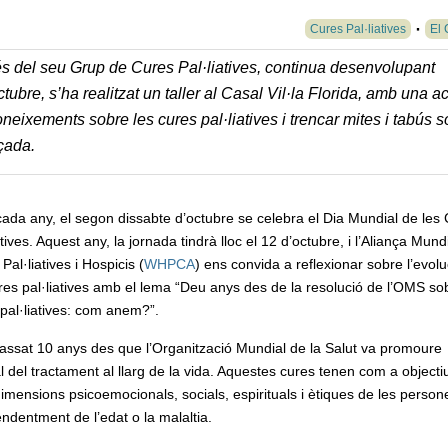
Cures Pal·liatives
El 
és del seu Grup de Cures Pal·liatives, continua desenvolupant
tubre, s’ha realitzat un taller al Casal Vil·la Florida, amb una act
oneixements sobre les cures pal·liatives i trencar mites i tabús 
çada.
ada any, el segon dissabte d’octubre se celebra el Dia Mundial de les
atives. Aquest any, la jornada tindrà lloc el 12 d’octubre, i l’Aliança Mund
Pal·liatives i Hospicis (
WHPCA
) ens convida a reflexionar sobre l’evolu
res pal·liatives amb el lema “Deu anys des de la resolució de l’OMS so
pal·liatives: com anem?”.
assat 10 anys des que l’Organització Mundial de la Salut va promoure
al del tractament al llarg de la vida. Aquestes cures tenen com a objecti
imensions psicoemocionals, socials, espirituals i ètiques de les person
pendentment de l’edat o la malaltia.