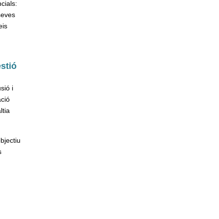
cials:
 seves
eis
estió
sió i
ació
ltia
bjectiu
s