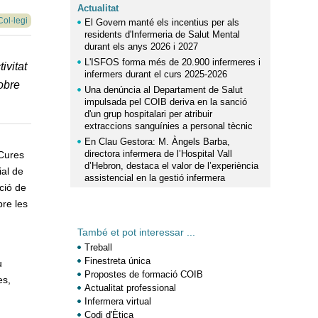
Actualitat
Col·legi
El Govern manté els incentius per als
residents d'Infermeria de Salut Mental
durant els anys 2026 i 2027
L'ISFOS forma més de 20.900 infermeres i
ivitat
infermers durant el curs 2025-2026
sobre
Una denúncia al Departament de Salut
impulsada pel COIB deriva en la sanció
d'un grup hospitalari per atribuir
extraccions sanguínies a personal tècnic
En Clau Gestora: M. Àngels Barba,
directora infermera de l’Hospital Vall
 Cures
d’Hebron, destaca el valor de l’experiència
ial de
assistencial en la gestió infermera
ció de
bre les
També et pot interessar ...
Treball
Finestreta única
u
Propostes de formació COIB
es,
Actualitat professional
Infermera virtual
Codi d'Ètica