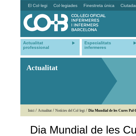
El Col·legi
Col·legiades
Finestreta única
Ciutada
Actualitat
Especialitats
professional
infermeres
Actualitat
/
/
/
Inici
Actualitat
Notícies del Col·legi
Dia Mundial de les Cures Pal·l
Dia Mundial de les Cu