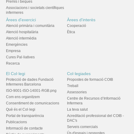
Premis i beques
Associacions i societats científiques
infermeres
Àrees d'exercici
Àrees d'interès
Atenció primària i comunitària
Cooperació
Atenció hospitalària
Ètica
Atenció intermèdia
Emergències
Empresa
Cures Pal·liatives
Recerca
El Col·legi
Col·legiades
Protecció de dades Fundació
Propostes de formació COIB
Infermeres Barcelona
Treball
ISO-9001-ISO-14001-RGB.png
Assessories
Com ens organitzem
Centre de Recursos d’Informació
Consentiment de comunicacions
Infermera
Què és el Col·legi
La teva salut
Portal de transparència
Acreditació professional del COIB -
DAC's
Publicacions
Serveis comercials
Informació de contacte
Ús d'espais i propostes