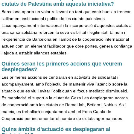
ciutats de Palestina amb aquesta iniciativa?
Barcelona aporta un valor rellevant en tant que contribueix a trencar
l’aïllament institucional i polític de les ciutats palestines.
L’acompanyament internacional i la incorporació d’aquestes ciutats a
una xarxa solidària reforcen la seva visibilitat i legitimitat. El nom i
l’experiència de Barcelona en l’àmbit de la cooperació internacional
actuen com un element facilitador que obre portes, genera confiança
i ajuda a establir aliances estables.
Quines seran les primeres accions que veurem
desplegades?
Les primeres accions se centraran en activitats de solidaritat i
acompanyament, amb l’objectiu de mantenir viva l’atenció sobre la
situació que es viu i evitar l’oblit quan el focus mediàtic disminueixi.
Es mantindrà el suport a la ciutat de Gaza i es desplegaran acords
de cooperació amb les ciutats de Ramal·lah, Betlem i Nablus. Així
mateix, es treballarà conjuntament amb el Fons Català de
Cooperació per incrementar el nombre de ciutats agermanades.
Quins àmbits d’actuació es desplegaran al