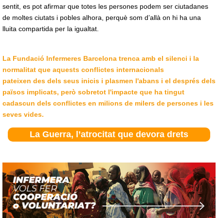
sentit, es pot afirmar que totes les persones podem ser ciutadanes
de moltes ciutats i pobles alhora, perquè som d’allà on hi ha una
lluita compartida per la igualtat.
La Fundació Infermeres Barcelona trenca amb el silenci i la
normalitat que aquests conflictes internacionals
pateixen des dels seus inicis i plasmen l'abans i el després dels
països implicats, però sobretot l'impacte que ha tingut
cadascun dels conflictes en milions de milers de persones i les
seves vides.
La Guerra, l’atrocitat que devora drets