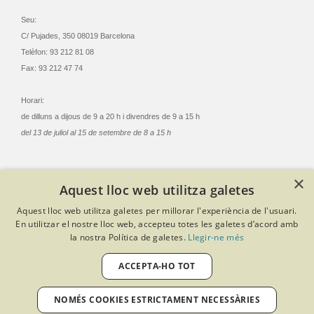
Seu:
C/ Pujades, 350 08019 Barcelona
Telèfon: 93 212 81 08
Fax: 93 212 47 74
Horari:
de dilluns a dijous de 9 a 20 h i divendres de 9 a 15 h
del 13 de juliol al 15 de setembre de 8 a 15 h
×
Aquest lloc web utilitza galetes
© Col·legi Oficial Infermeres i Infermers de Barcelona
Aquest lloc web utilitza galetes per millorar l'experiència de l'usuari.
Criteris de privacitat
Política de cookies
Avís legal
En utilitzar el nostre lloc web, accepteu totes les galetes d’acord amb
Política de protecció de dades
Política de qualitat
la nostra Política de galetes.
Llegir-ne més
Canal de denúncies
Desenvolupat amb Softeng Portal Builder
ACCEPTA-HO TOT
NOMÉS COOKIES ESTRICTAMENT NECESSÀRIES