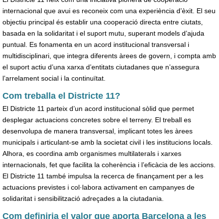
internacional que avui es reconeix com una experiència d’èxit. El seu
objectiu principal és establir una cooperació directa entre ciutats,
basada en la solidaritat i el suport mutu, superant models d’ajuda
puntual. Es fonamenta en un acord institucional transversal i
multidisciplinari, que integra diferents àrees de govern, i compta amb
el suport actiu d’una xarxa d’entitats ciutadanes que n’assegura
l’arrelament social i la continuïtat.
Com treballa el Districte 11?
El Districte 11 parteix d’un acord institucional sòlid que permet
desplegar actuacions concretes sobre el terreny. El treball es
desenvolupa de manera transversal, implicant totes les àrees
municipals i articulant-se amb la societat civil i les institucions locals.
Alhora, es coordina amb organismes multilaterals i xarxes
internacionals, fet que facilita la coherència i l’eficàcia de les accions.
El Districte 11 també impulsa la recerca de finançament per a les
actuacions previstes i col·labora activament en campanyes de
solidaritat i sensibilització adreçades a la ciutadania.
Com definiria el valor que aporta Barcelona a les