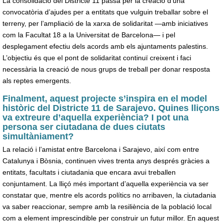
La consolidació del Districte 11 passa per la creació d’una
convocatòria d’ajudes per a entitats que vulguin treballar sobre el
terreny, per l’ampliació de la xarxa de solidaritat —amb iniciatives
com la Facultat 18 a la Universitat de Barcelona— i pel
desplegament efectiu dels acords amb els ajuntaments palestins.
L’objectiu és que el pont de solidaritat continuï creixent i faci
necessària la creació de nous grups de treball per donar resposta
als reptes emergents.
Finalment, aquest projecte s’inspira en el model
històric del Districte 11 de Sarajevo. Quines lliçons
va extreure d’aquella experiència? I pot una
persona ser ciutadana de dues ciutats
simultàniament?
La relació i l’amistat entre Barcelona i Sarajevo, així com entre
Catalunya i Bòsnia, continuen vives trenta anys després gràcies a
entitats, facultats i ciutadania que encara avui treballen
conjuntament. La lliçó més important d’aquella experiència va ser
constatar que, mentre els acords polítics no arribaven, la ciutadania
va saber reaccionar, sempre amb la resiliència de la població local
com a element imprescindible per construir un futur millor. En aquest