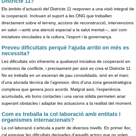
Districte 11?
Els àmbits d’actuació del Districte 11 responen a una visió integral de
la cooperació. Inclouen el suport a les ONG que treballen
directament sobre el terreny, accions de reconstrucció, intervencions
en salut —amb una atenció especial a la salut mental—, així com
iniciatives vinculades a la cultura, l’esport i la governança.
Preveu dificultats perquè l’ajuda arribi on més es
necessita?
Les dificultats són inherents a qualsevol iniciativa de cooperació en
contextos de conflicte, i precisament per això es crea el Districte 11.
No es treballa en un escenari de pau consolidada, sinó en el marc
d’una aturada tècnica de l’agressor, dins d’una zona geoestratègica
complexa que genera pocs acords. Malgrat això, l’experiència
acumulada, els bons contactes i una xarxa sòlida permeten anar
superant obstacles i adaptar les actuacions a la realitat del moment.
Com es treballa la col·laboració amb entitats i
organismes internacionals?
La col·laboració s’articula a partir de diversos nivells. En primer lloc,
cal esquivar les dificultats derivades d’aquells actors que no volen