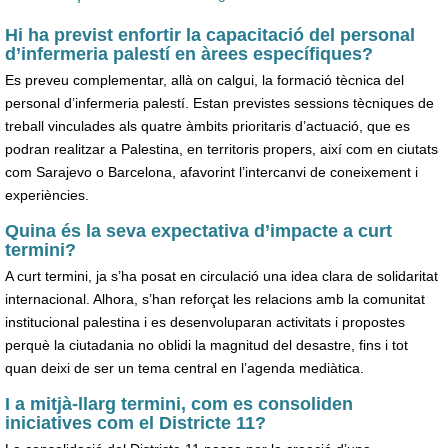
Hi ha previst enfortir la capacitació del personal
d’infermeria palestí en àrees específiques?
Es preveu complementar, allà on calgui, la formació tècnica del
personal d’infermeria palestí. Estan previstes sessions tècniques de
treball vinculades als quatre àmbits prioritaris d’actuació, que es
podran realitzar a Palestina, en territoris propers, així com en ciutats
com Sarajevo o Barcelona, afavorint l’intercanvi de coneixement i
experiències.
Quina és la seva expectativa d’impacte a curt
termini?
A curt termini, ja s’ha posat en circulació una idea clara de solidaritat
internacional. Alhora, s’han reforçat les relacions amb la comunitat
institucional palestina i es desenvoluparan activitats i propostes
perquè la ciutadania no oblidi la magnitud del desastre, fins i tot
quan deixi de ser un tema central en l’agenda mediàtica.
I a mitjà-llarg termini, com es consoliden
iniciatives com el Districte 11?