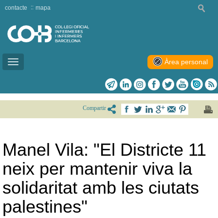
contacte
mapa
Àrea personal
Toggle
navigation
Compartir
Manel Vila: "El Districte 11
neix per mantenir viva la
solidaritat amb les ciutats
palestines"