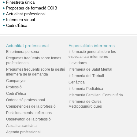
Finestreta única
Propostes de formació COIB
Actualitat professional
Infermera virtual
Codi d'Ètica
Actualitat professional
Especialitats infermeres
En primera persona
Informació general sobre les
especialitats infermeres
Preguntes freqüents sobre temes
professionals
Llevadores
Preguntes freqüents sobre la gestió
Infermeria de Salut Mental
infermera de la demanda
Infermeria del Treball
Campanyes
Geriàtrica
Professió
Infermeria Pediàtrica
Codi d'Ètica
Infermeria Familiar i Comunitària
Ordenació professional
Infermeria de Cures
Competències de la professió
Medicoquirúrgiques
Posicionaments i reflexions
Observatori de la professió
Actualitat sanitària
Agenda professional